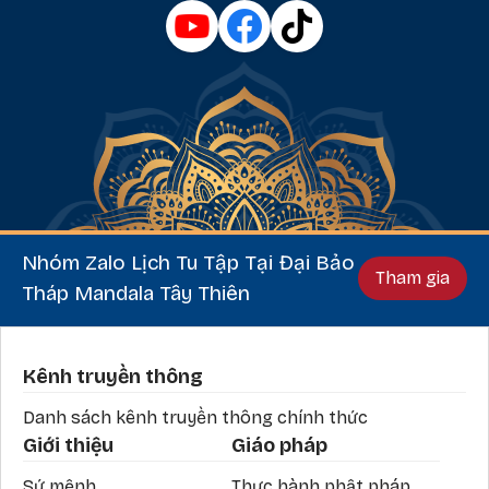
Nhóm Zalo Lịch Tu Tập Tại Đại Bảo
Tham gia
Tháp Mandala Tây Thiên
Phần chân
Kênh truyền thông
Danh sách kênh truyền thông chính thức
Giới thiệu
Giáo pháp
Sứ mệnh
Thực hành phật pháp