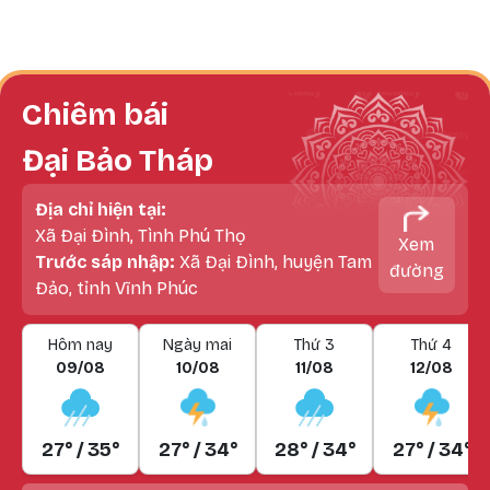
Chiêm bái
Đại Bảo Tháp
Địa chỉ hiện tại:
Xã Đại Đình, Tình Phú Thọ
Xem
Trước sáp nhập:
Xã Đại Đình, huyện Tam
đường
Đảo, tỉnh Vĩnh Phúc
Hôm nay
Ngày mai
Thứ 3
Thứ 4
09/08
10/08
11/08
12/08
27° / 35°
27° / 34°
28° / 34°
27° / 34°