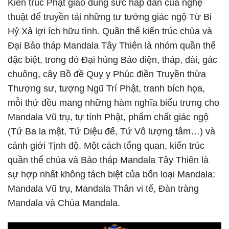
Kiến trúc Phật giáo dùng sức hấp dẫn của nghệ
thuật để truyền tải những tư tưởng giác ngộ Từ Bi
Hỷ Xả lợi ích hữu tình. Quần thể kiến trúc chùa và
Đại Bảo tháp Mandala Tây Thiên là nhóm quần thể
đặc biệt, trong đó Đại hùng Bảo điện, tháp, đài, gác
chuông, cây Bồ đề Quy y Phúc điền Truyền thừa
Thượng sư, tượng Ngũ Trí Phật, tranh bích họa,
mỗi thứ đều mang những hàm nghĩa biểu trưng cho
Mandala Vũ trụ, tự tính Phật, phẩm chất giác ngộ
(Tứ Ba la mật, Tứ Diệu đế, Tứ Vô lượng tâm…) và
cảnh giới Tịnh độ. Một cách tổng quan, kiến trúc
quần thể chùa và Bảo tháp Mandala Tây Thiên là
sự hợp nhất không tách biệt của bốn loại Mandala:
Mandala Vũ trụ, Mandala Thân vi tế, Đàn tràng
Mandala và Chùa Mandala.