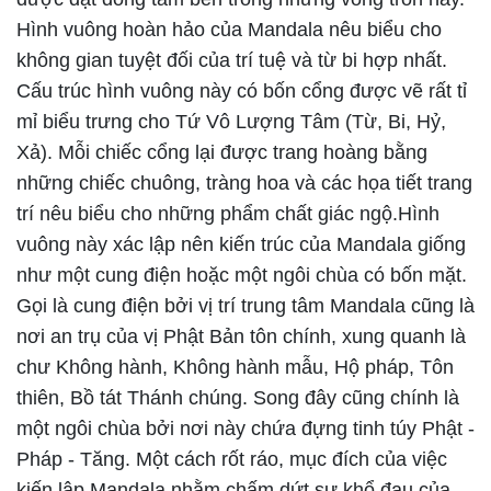
Hình vuông hoàn hảo của Mandala nêu biểu cho
không gian tuyệt đối của trí tuệ và từ bi hợp nhất.
Cấu trúc hình vuông này có bốn cổng được vẽ rất tỉ
mỉ biểu trưng cho Tứ Vô Lượng Tâm (Từ, Bi, Hỷ,
Xả). Mỗi chiếc cổng lại được trang hoàng bằng
những chiếc chuông, tràng hoa và các họa tiết trang
trí nêu biểu cho những phẩm chất giác ngộ.Hình
vuông này xác lập nên kiến trúc của Mandala giống
như một cung điện hoặc một ngôi chùa có bốn mặt.
Gọi là cung điện bởi vị trí trung tâm Mandala cũng là
nơi an trụ của vị Phật Bản tôn chính, xung quanh là
chư Không hành, Không hành mẫu, Hộ pháp, Tôn
thiên, Bồ tát Thánh chúng. Song đây cũng chính là
một ngôi chùa bởi nơi này chứa đựng tinh túy Phật -
Pháp - Tăng. Một cách rốt ráo, mục đích của việc
kiến lập Mandala nhằm chấm dứt sự khổ đau của