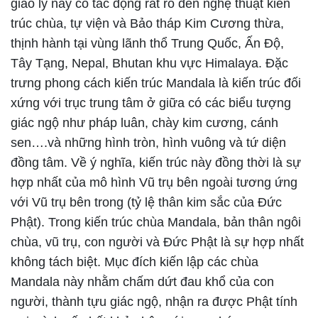
giáo lý này có tác động rất rõ đến nghệ thuật kiến
trúc chùa, tự viện và Bảo tháp Kim Cương thừa,
thịnh hành tại vùng lãnh thổ Trung Quốc, Ấn Độ,
Tây Tạng, Nepal, Bhutan khu vực Himalaya. Đặc
trưng phong cách kiến trúc Mandala là kiến trúc đối
xứng với trục trung tâm ở giữa có các biểu tượng
giác ngộ như pháp luân, chày kim cương, cánh
sen….và những hình tròn, hình vuông và tứ diện
đồng tâm. Về ý nghĩa, kiến trúc này đồng thời là sự
hợp nhất của mô hình Vũ trụ bên ngoài tương ứng
với Vũ trụ bên trong (tỷ lệ thân kim sắc của Đức
Phật). Trong kiến trúc chùa Mandala, bản thân ngôi
chùa, vũ trụ, con người và Đức Phật là sự hợp nhất
không tách biệt. Mục đích kiến lập các chùa
Mandala này nhằm chấm dứt đau khổ của con
người, thành tựu giác ngộ, nhận ra được Phật tính