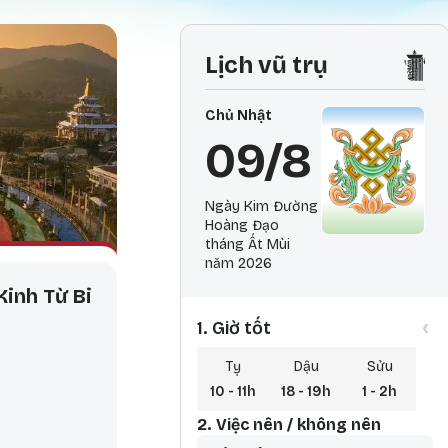
Lịch vũ trụ
Chủ Nhật
09/8
Ngày Kim Đường
Hoàng Đạo
tháng Ất Mùi
năm 2026
Kinh Từ Bi
‹
1. Giờ tốt
Tỵ
Dậu
Sửu
10 - 11h
18 - 19h
1 - 2h
2. Việc nên / không nên