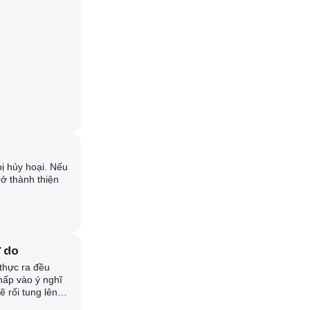
bị hủy hoại. Nếu
rở thành thiện
ự do
thực ra đều
hấp vào ý nghĩ
ẽ rối tung lên