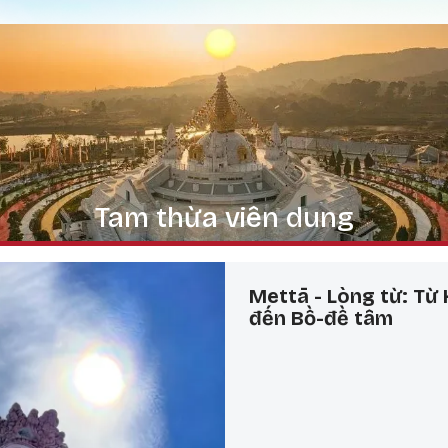
Nhảy đến nội dung
Tam thừa viên dung
Mettā - Lòng từ: Từ 
đến Bồ-đề tâm