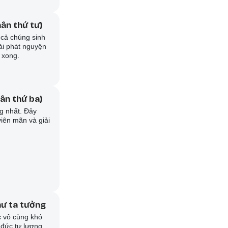
ân thứ tư)
t cả chúng sinh
ải phát nguyện
 xong.
ân thứ ba)
ng nhất. Đây
iên mãn và giải
hư ta tưởng
ệc vô cùng khó
c đức tư lương