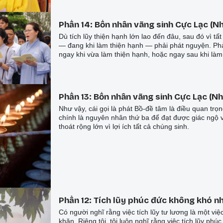
Phần 14: Bốn nhân vãng sinh Cực Lạc (Nh
Dù tích lũy thiện hạnh lớn lao đến đâu, sau đó vì tấ
— đang khi làm thiện hạnh — phải phát nguyện. Ph
ngay khi vừa làm thiện hạnh, hoặc ngay sau khi làm
Phần 13: Bốn nhân vãng sinh Cực Lạc (Nh
Như vậy, cái gọi là phát Bồ-đề tâm là điều quan trọ
chính là nguyên nhân thứ ba để đạt được giác ngộ v
thoát rộng lớn vì lợi ích tất cả chúng sinh.
Phần 12: Tích lũy phúc đức không khó n
Có người nghĩ rằng việc tích lũy tư lương là một vi
khăn. Riêng tôi, tôi luôn nghĩ rằng việc tích lũy phú