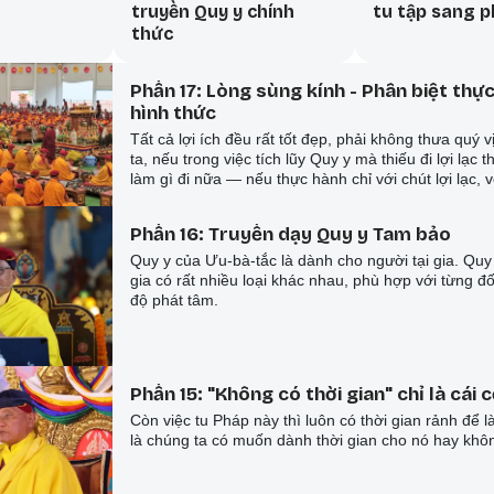
truyền Quy y chính
tu tập sang 
thức
Phần 17: Lòng sùng kính - Phân biệt thự
hình thức
Tất cả lợi ích đều rất tốt đẹp, phải không thưa quý 
ta, nếu trong việc tích lũy Quy y mà thiếu đi lợi lạc
làm gì đi nữa — nếu thực hành chỉ với chút lợi lạ
KÍNH (mö-gü) mà thực hành, thì nơi quý vị cũng sẽ s
nhiều công đức.
Phần 16: Truyền dạy Quy y Tam bảo
Quy y của Ưu-bà-tắc là dành cho người tại gia. Quy 
gia có rất nhiều loại khác nhau, phù hợp với từng 
độ phát tâm.
Phần 15: "Không có thời gian" chỉ là cái 
Còn việc tu Pháp này thì luôn có thời gian rảnh để 
là chúng ta có muốn dành thời gian cho nó hay khô