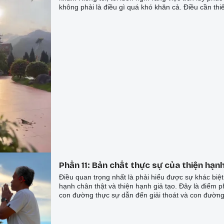
không phải là điều gì quá khó khăn cả. Điều cần thiế
ý nguyện tốt và phải duy trì việc từ bỏ những suy ng
tâm. Khi làm bất cứ việc gì, nếu duy trì được việc 
suy nghĩ tiêu cực và thực hành với thiện tâm, thì c
toàn có thể tích lũy phúc đức một cách mạnh mẽ và
Phần 11: Bản chất thực sự của thiện hạn
Điều quan trọng nhất là phải hiểu được sự khác biệt
hạnh chân thật và thiện hạnh giả tạo. Đây là điểm p
con đường thực sự dẫn đến giải thoát và con đường
trong vòng tự lợi.