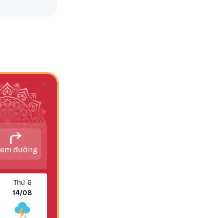
em đường
Thứ 6
Thứ 7
14/08
15/08