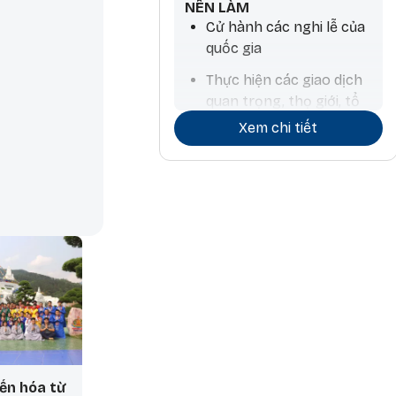
NÊN LÀM
Cử hành các nghi lễ của
quốc gia
Thực hiện các giao dịch
quan trọng, thọ giới, tổ
chức các lễ hội, hoạt
Xem chi tiết
động nghệ thuật, đồ
trang sức, sinh con trai
Treo cờ, làm việc liên
quan đến lửa, làm thuốc
ển hóa từ