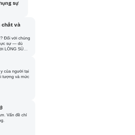
phụng sự
c chất và
vị? Đối với chúng
 thực sự — dù
c, với LÒNG SÙNG
inh khởi rất
y của người tại
đối tượng và mức
cớ
làm. Vấn đề chỉ
ng.