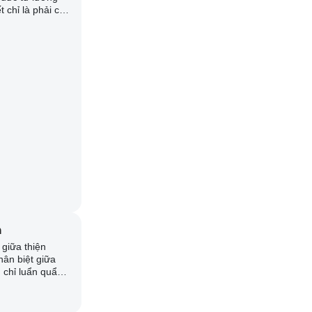
t chỉ là phải có
hĩ xấu trong
buông bỏ những
húng ta hoàn
 bền vững.
h
 giữa thiện
hân biệt giữa
 chỉ luẩn quẩn