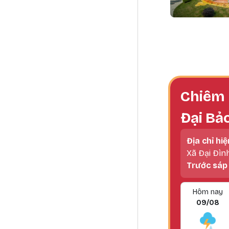
Paginatio
Chiêm 
Đại Bả
Địa chỉ hiệ
Xã Đại Đìn
Trước sáp
Hôm nay
09/08