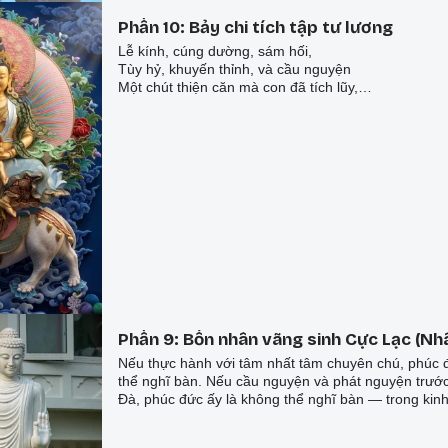
Phần 10: Bảy chi tích tập tư lương
Lễ kính, cúng dường, sám hối,
Tùy hỷ, khuyến thỉnh, và cầu nguyện
Một chút thiện căn mà con đã tích lũy,
Tất cả, con xin hồi hướng cho đạo Bồ-đề.
Phần 9: Bốn nhân vãng sinh Cực Lạc (Nhâ
Nếu thực hành với tâm nhất tâm chuyên chú, phúc 
thể nghĩ bàn. Nếu cầu nguyện và phát nguyện trướ
Đà, phúc đức ấy là không thể nghĩ bàn — trong kinh
nhiều như vậy.