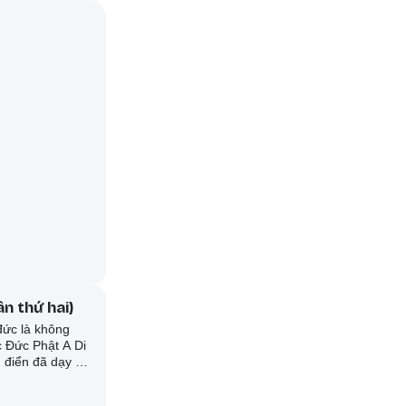
n thứ hai)
đức là không
c Đức Phật A Di
 điển đã dạy rất