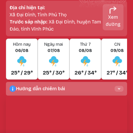
Địa chỉ hiện tại:
Xã Đại Đình, Tình Phú Thọ
Xem
Trước sáp nhập:
Xã Đại Đình, huyện Tam
đường
Đảo, tỉnh Vĩnh Phúc
Hôm nay
Ngày mai
Thứ 7
CN
06/08
07/08
08/08
09/08
25° / 29°
25° / 30°
26° / 34°
27° / 34°
Hướng dẫn chiêm bái