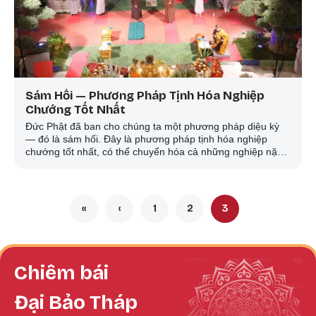
Sám Hối — Phương Pháp Tịnh Hóa Nghiệp
Chướng Tốt Nhất
Đức Phật đã ban cho chúng ta một phương pháp diệu kỳ
— đó là sám hối. Đây là phương pháp tịnh hóa nghiệp
chướng tốt nhất, có thể chuyển hóa cả những nghiệp nặng
nhất của vô lượng kiếp.
Pagination
«
‹
1
2
3
First page
Trang trước
Trang
Trang
Trang hiện thời
Chiêm bái
Đại Bảo Tháp