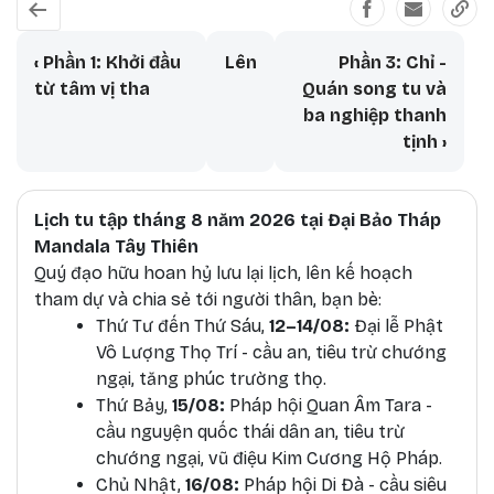
Book traversal links for Con Đường 
‹
Phần 1: Khởi đầu
Lên
Phần 3: Chỉ -
từ tâm vị tha
Quán song tu và
ba nghiệp thanh
tịnh
›
Lịch tu tập tháng 8 năm 2026 tại Đại Bảo Tháp
Mandala Tây Thiên
Quý đạo hữu hoan hỷ lưu lại lịch, lên kế hoạch
tham dự và chia sẻ tới người thân, bạn bè:
T
hứ Tư đến Thứ Sáu,
12–14/08:
Đại lễ Phật
Vô Lượng Thọ Trí - cầu an, tiêu trừ chướng
ngại, tăng phúc trường thọ.
Thứ Bảy,
15/08:
Pháp hội Quan Âm Tara -
cầu nguyện quốc thái dân an, tiêu trừ
chướng ngại, vũ điệu Kim Cương Hộ Pháp.
Chủ Nhật,
16/08:
Pháp hội Di Đà - cầu siêu