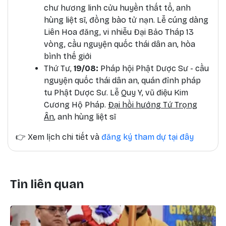
chư hương linh cửu huyền thất tổ, anh
hùng liệt sĩ, đồng bào tử nạn. Lễ cúng dàng
Liên Hoa đăng, vi nhiễu Đại Bảo Tháp 13
vòng, cầu nguyện quốc thái dân an, hòa
bình thế giới
Thứ Tư,
19/08:
Pháp hội Phật Dược Sư - cầu
nguyện quốc thái dân an, quán đỉnh pháp
tu Phật Dược Sư. Lễ Quy Y, vũ điệu Kim
Cương Hộ Pháp.
Đại hồi hướng Tứ Trọng
Ân
, anh hùng liệt sĩ
👉
Xem lịch chi tiết và
đăng ký tham dự tại đây
Tin liên quan