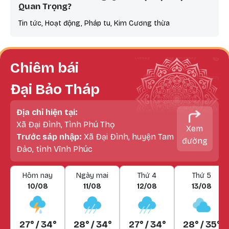
Quan Trọng?
Tin tức, Hoạt động, Pháp tu, Kim Cương thừa
Chiêm bái
Đại Bảo Tháp
Địa chỉ hiện tại:
Xã Đại Đình, Tình Phú Thọ
Xem
Trước sáp nhập:
Xã Đại Đình, huyện Tam
đường
Đảo, tỉnh Vĩnh Phúc
Hôm nay
Ngày mai
Thứ 4
Thứ 5
10/08
11/08
12/08
13/08
27° / 34°
28° / 34°
27° / 34°
28° / 35°