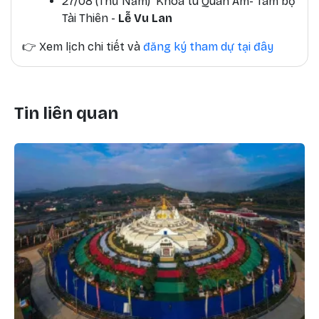
27/08 (Thứ Năm) Khóa tu Quan Âm- Tam bộ
Tài Thiên -
Lễ Vu Lan
👉
Xem lịch chi tiết và
đăng ký tham dự tại đây
Tin liên quan