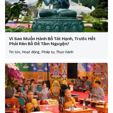
Vì Sao Muốn Hành Bồ Tát Hạnh, Trước Hết
Phải Rèn Bồ Đề Tâm Nguyện?
Tin tức, Hoạt động, Pháp tu, Thực hành