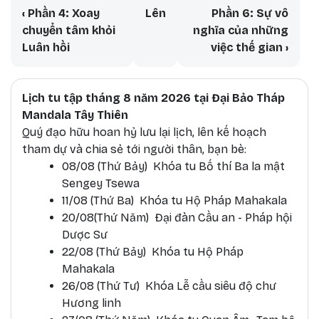
Book traversal links for Con Đường 
‹
Phần 4: Xoay
Lên
Phần 6: Sự vô
chuyển tâm khỏi
nghĩa của những
Luân hồi
việc thế gian
›
Lịch tu tập tháng 8 năm 2026 tại Đại Bảo Tháp
Mandala Tây Thiên
Quý đạo hữu hoan hỷ lưu lại lịch, lên kế hoạch
tham dự và chia sẻ tới người thân, bạn bè:
08/08 (Thứ Bảy) Khóa tu Bố thí Ba la mật
Sengey Tsewa
11/08 (Thứ Ba) Khóa tu Hộ Pháp Mahakala
20/08(Thứ Năm) Đại đàn Cầu an - Pháp hội
Dược Sư
22/08 (Thứ Bảy) Khóa tu Hộ Pháp
Mahakala
26/08 (Thứ Tư) Khóa Lễ cầu siêu độ chư
Hương linh