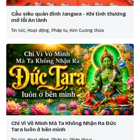
Cầu siêu quán đỉnh Jangwa - Khi tình thương
mở lối An lành
Tin tức, Hoạt động, Pháp tu, Kim Cương thừa
Chỉ Vì Vô Minh Mà Ta Không Nhận Ra Đức
Tara luôn ở bên mình
Tin tức, Hoạt động, Pháp tu, Pháp thoại