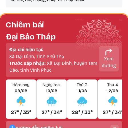
Chiêm bái
Đại Bảo Tháp
Địa chỉ hiện tại:
Xã Đại Đình, Tình Phú Thọ
Xem
Trước sáp nhập:
Xã Đại Đình, huyện Tam
đường
Đảo, tỉnh Vĩnh Phúc
Hôm nay
Ngày mai
Thứ 3
Thứ 4
09/08
10/08
11/08
12/08
27° / 35°
27° / 34°
28° / 35°
27° / 34°
Hướng dẫn chiêm bái