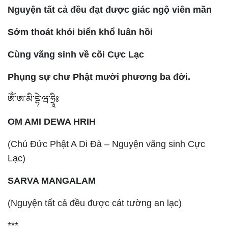
Nguyện tất cả đều đạt được giác ngộ viên mãn
Sớm thoát khỏi biển khổ luân hồi
Cùng vãng sinh về cõi Cực Lạc
Phụng sự chư Phật mười phương ba đời.
ༀ་ཨ་མི་དྷེ་ཝ་ཧྲཱིཿ
OM AMI DEWA HRIH
(Chú Đức Phật A Di Đà – Nguyện vãng sinh Cực
Lạc)
SARVA MANGALAM
(Nguyện tất cả đều được cát tường an lạc)
***