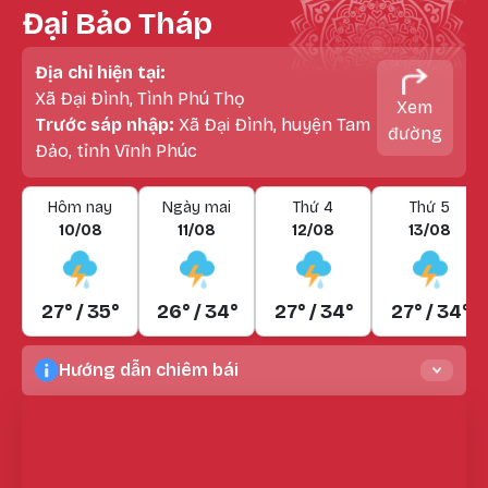
Đại Bảo Tháp
Địa chỉ hiện tại:
Xã Đại Đình, Tình Phú Thọ
Xem
Trước sáp nhập:
Xã Đại Đình, huyện Tam
đường
Đảo, tỉnh Vĩnh Phúc
Hôm nay
Ngày mai
Thứ 4
Thứ 5
10/08
11/08
12/08
13/08
27° / 35°
26° / 34°
27° / 34°
27° / 34°
Hướng dẫn chiêm bái