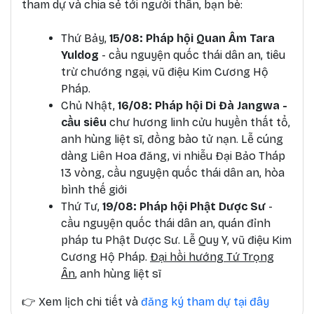
tham dự và chia sẻ tới người thân, bạn bè:
Thứ Bảy,
15/08: Pháp hội Quan Âm Tara
Yuldog
- cầu nguyện quốc thái dân an, tiêu
trừ chướng ngại, vũ điệu Kim Cương Hộ
Pháp.
Chủ Nhật,
16/08: Pháp hội Di Đà Jangwa -
cầu siêu
chư hương linh cửu huyền thất tổ,
anh hùng liệt sĩ, đồng bào tử nạn. Lễ cúng
dàng Liên Hoa đăng, vi nhiễu Đại Bảo Tháp
13 vòng, cầu nguyện quốc thái dân an, hòa
bình thế giới
Thứ Tư,
19/08: Pháp hội Phật Dược Sư
-
cầu nguyện quốc thái dân an, quán đỉnh
pháp tu Phật Dược Sư. Lễ Quy Y, vũ điệu Kim
Cương Hộ Pháp.
Đại hồi hướng Tứ Trọng
Ân
, anh hùng liệt sĩ
👉
Xem lịch chi tiết và
đăng ký tham dự tại đây