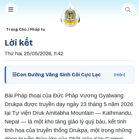
Nhảy đến nội dung
Breadcrumb
Trang Chủ
Pháp tu
Lời kết
Thứ hai, 25/05/2026, 11:42
☰
Con Đường Vãng Sinh Cõi Cực Lạc
[Hiện]
Bài Pháp thoại của Đức Pháp Vương Gyalwang
Drukpa được truyền dạy ngày 23 tháng 5 năm 2026
tại Tự viện Druk Amitabha Mountain — Kathmandu,
Nepal — là một kho tàng giáo lý quý báu, kết tinh
tinh hoa của truyền thống Drukpa, một trong những