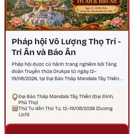
Pháp hội Vô Lượng Thọ Trí -
Tri Ân và Báo Ân
Pháp hội được cử hành trang nghiêm bởi Tăng
đoàn Truyền thừa Drukpa từ ngày 12–
19/08/2026, tại Đại Bảo Tháp Mandala Tây Thiên,
với các nghi lễ và pháp tu thù thắng theo truyền
thống Kim Cương thừa để cầu an, cầu siêu, tiêu
Đại Bảo Tháp Mandala Tây Thiên (Đại Đình,
trừ chướng ngại, tăng trưởng phúc thọ và hồi
Phú Thọ)
hướng công đức báo đáp Tứ Trọng Ân. Đặc biệt,
Thứ Tư đến Thứ Tư, 12–19/08/2026 (Dương
trong khuôn khổ Pháp hội sẽ diễn ra Đại lễ
Lịch)
Jangwa cầu siêu, một nghi quỹ tịnh hóa và cầu
nguyện chuyển di tâm thức trong truyền thống