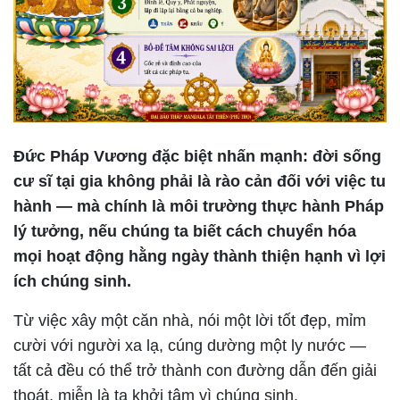
Đức Pháp Vương đặc biệt nhấn mạnh: đời sống
cư sĩ tại gia không phải là rào cản đối với việc tu
hành — mà chính là môi trường thực hành Pháp
lý tưởng, nếu chúng ta biết cách chuyển hóa
mọi hoạt động hằng ngày thành thiện hạnh vì lợi
ích chúng sinh.
Từ việc xây một căn nhà, nói một lời tốt đẹp, mỉm
cười với người xa lạ, cúng dường một ly nước —
tất cả đều có thể trở thành con đường dẫn đến giải
thoát, miễn là ta khởi tâm vì chúng sinh.