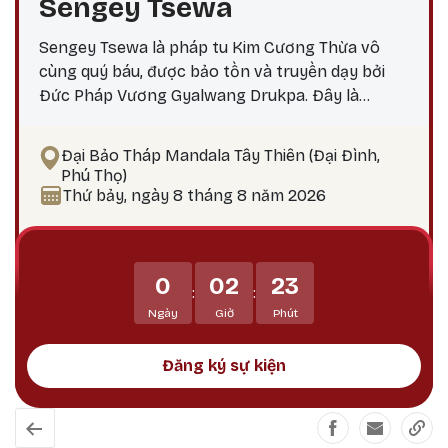
Sengey Tsewa
Sengey Tsewa là pháp tu Kim Cương Thừa vô
cùng quý báu, được bảo tồn và truyền dạy bởi
Đức Pháp Vương Gyalwang Drukpa. Đây là
phương pháp thực hành giúp hành giả: Xả bỏ
phiền não bám chấp khổ đau Tích lũy công đức,
Đại Bảo Tháp Mandala Tây Thiên (Đại Đình,
hướng tới giác ngộ Tại sao nên thực hành vào
Phú Thọ)
ngày 25? Theo lịch Kim Cương Thừa, ngày 25 là
Thứ bảy, ngày 8 tháng 8 năm 2026
thời điểm công đức tu tập tăng trưởng mạnh
mẽ, đặc biệt thích hợp để thực hành các pháp tu
Phật Bản Tôn Mẫu Tính.
0
02
23
:
:
Ngày
Giờ
Phút
Đăng ký sự kiện