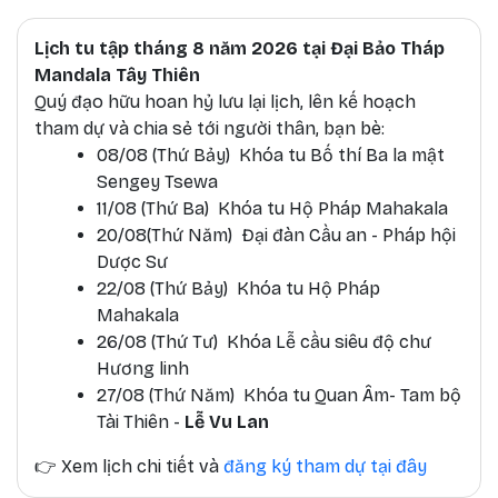
Lịch tu tập tháng 8 năm 2026 tại Đại Bảo Tháp
Mandala Tây Thiên
Quý đạo hữu hoan hỷ lưu lại lịch, lên kế hoạch
tham dự và chia sẻ tới người thân, bạn bè:
08/08 (Thứ Bảy) Khóa tu Bố thí Ba la mật
Sengey Tsewa
11/08 (Thứ Ba) Khóa tu Hộ Pháp Mahakala
20/08(Thứ Năm) Đại đàn Cầu an - Pháp hội
Dược Sư
22/08 (Thứ Bảy) Khóa tu Hộ Pháp
Mahakala
26/08 (Thứ Tư) Khóa Lễ cầu siêu độ chư
Hương linh
27/08 (Thứ Năm) Khóa tu Quan Âm- Tam bộ
Tài Thiên -
Lễ Vu Lan
👉
Xem lịch chi tiết và
đăng ký tham dự tại đây