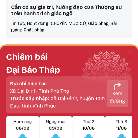
Cần có sự gia trì, hướng đạo của Thượng sư
trên hành trình giác ngộ
Tin tức, Hoạt động, CHUYÊN MỤC CŨ, Giáo pháp, Bài
giảng Phật pháp
Chiêm bái
Đại Bảo Tháp
Địa chỉ hiện tại:
Xã Đại Đình, Tình Phú Thọ
Xem
Trước sáp nhập:
Xã Đại Đình, huyện Tam
đường
Đảo, tỉnh Vĩnh Phúc
Hôm nay
Ngày mai
Thứ 2
Thứ 3
08/08
09/08
10/08
11/08