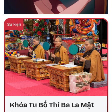
Sự kiện
Khóa Tu Bố Thí Ba La Mật