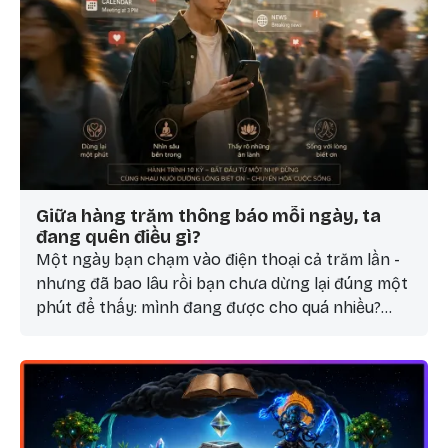
Giữa hàng trăm thông báo mỗi ngày, ta
đang quên điều gì?
Một ngày bạn chạm vào điện thoại cả trăm lần -
nhưng đã bao lâu rồi bạn chưa dừng lại đúng một
phút để thấy: mình đang được cho quá nhiều?
Mở đầu chuỗi 10 bài “Sống Biết Ơn Giữa Đời Vội Vã”
- viết cho những người trẻ đang chạy hết tốc lực
mà đôi khi quên mất vì sao mình chạy