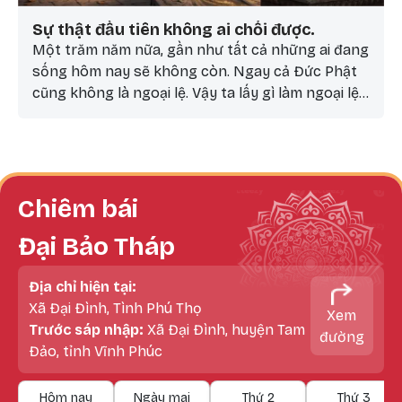
Sự thật đầu tiên không ai chối được.
Một trăm năm nữa, gần như tất cả những ai đang
sống hôm nay sẽ không còn. Ngay cả Đức Phật
cũng không là ngoại lệ. Vậy ta lấy gì làm ngoại lệ?
Có những điều trong đời còn để ngỏ. Cái chết thì
không. Một trăm năm nữa, gần như tất cả những
ai đang sống hôm nay sẽ không còn - kể cả bạn,
kể cả tôi.
Chiêm bái
Đại Bảo Tháp
Địa chỉ hiện tại:
Xã Đại Đình, Tình Phú Thọ
Xem
Trước sáp nhập:
Xã Đại Đình, huyện Tam
đường
Đảo, tỉnh Vĩnh Phúc
Hôm nay
Ngày mai
Thứ 2
Thứ 3