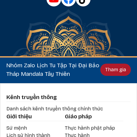
Nhóm Zalo Lịch Tu Tập Tại Đại Bảo
Tham gia
Tháp Mandala Tây Thiên
Phần chân
Kênh truyền thông
Danh sách kênh truyền thông chính thức
Giới thiệu
Giáo pháp
Sứ mệnh
Thực hành phật pháp
Lịch sử hình thành
Thực hành