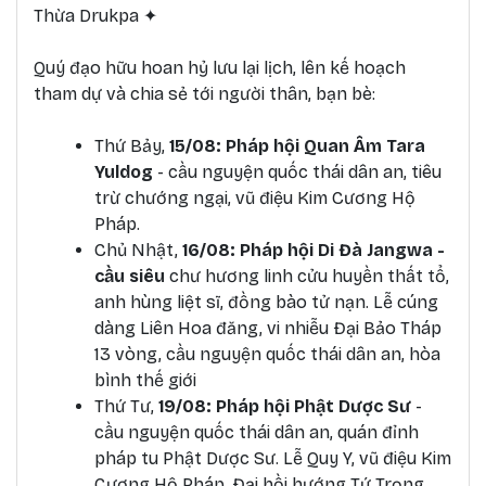
Thừa Drukpa ✦
Quý đạo hữu hoan hỷ lưu lại lịch, lên kế hoạch
tham dự và chia sẻ tới người thân, bạn bè:
Thứ Bảy,
15/08: Pháp hội Quan Âm Tara
Yuldog
- cầu nguyện quốc thái dân an, tiêu
trừ chướng ngại, vũ điệu Kim Cương Hộ
Pháp.
Chủ Nhật,
16/08: Pháp hội Di Đà Jangwa -
cầu siêu
chư hương linh cửu huyền thất tổ,
anh hùng liệt sĩ, đồng bào tử nạn. Lễ cúng
dàng Liên Hoa đăng, vi nhiễu Đại Bảo Tháp
13 vòng, cầu nguyện quốc thái dân an, hòa
bình thế giới
Thứ Tư,
19/08: Pháp hội Phật Dược Sư
-
cầu nguyện quốc thái dân an, quán đỉnh
pháp tu Phật Dược Sư. Lễ Quy Y, vũ điệu Kim
Cương Hộ Pháp.
Đại hồi hướng Tứ Trọng