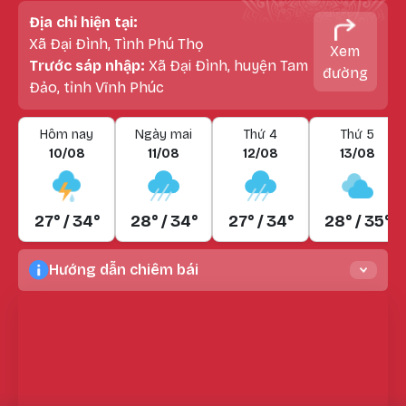
Địa chỉ hiện tại:
Xã Đại Đình, Tình Phú Thọ
Xem
Trước sáp nhập:
Xã Đại Đình, huyện Tam
đường
Đảo, tỉnh Vĩnh Phúc
Hôm nay
Ngày mai
Thứ 4
Thứ 5
10/08
11/08
12/08
13/08
27° / 34°
28° / 34°
27° / 34°
28° / 35°
Hướng dẫn chiêm bái