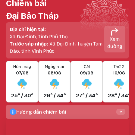
Chiêm bái
Đại Bảo Tháp
Địa chỉ hiện tại:
Xã Đại Đình, Tình Phú Thọ
Xem
Trước sáp nhập:
Xã Đại Đình, huyện Tam
đường
Đảo, tỉnh Vĩnh Phúc
Hôm nay
Ngày mai
CN
Thứ 2
07/08
08/08
09/08
10/08
25° / 30°
26° / 34°
27° / 34°
28° / 34°
Hướng dẫn chiêm bái