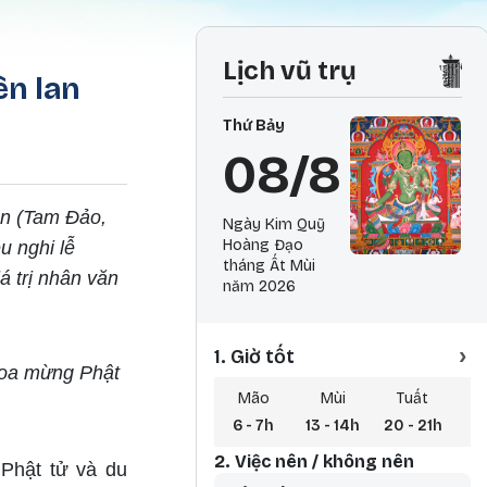
Lịch vũ trụ
ên lan
Thứ Bảy
08/8
ên (Tam Đảo,
Ngày Kim Quỹ
Hoàng Đạo
u nghi lễ
tháng Ất Mùi
á trị nhân văn
năm 2026
›
1. Giờ tốt
hoa mừng Phật
Mão
Mùi
Tuất
6 - 7h
13 - 14h
20 - 21h
3 
2. Việc nên / không nên
 Phật tử và du