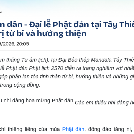
Nhảy đến nội dung
rumb
c
 dân - Đại lễ Phật đản tại Tây Thi
rị từ bi và hướng thiện
5/2026, 20:05
m tháng Tư âm lịch), tại Đại Bảo tháp Mandala Tây Thi
lễ Phật đản Phật lịch 2570 diễn ra trang nghiêm với nhiề
góp phần lan tỏa tinh thần từ bi, hướng thiện và những gi
 trong cộng đồng.
Các em thiếu nhi dâng 
khí thiêng liêng của mùa
Phật đản
, đông đảo tăng ni,