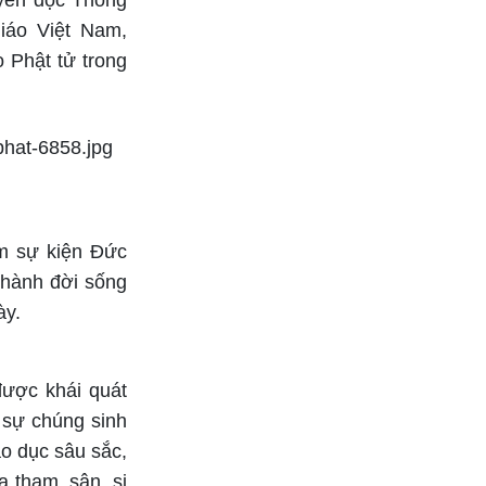
uyên đọc Thông
iáo Việt Nam,
 Phật tử trong
m sự kiện Đức
c hành đời sống
ày.
được khái quát
 sự chúng sinh
o dục sâu sắc,
 tham, sân, si