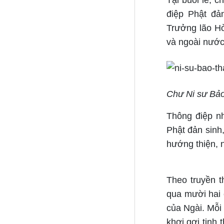
Tại buổi lễ, 
điệp Phật đả
Trưởng lão Hò
và ngoài nước
Chư Ni sư Bảo
Thông điệp n
Phật đản sinh
hướng thiện, n
Theo truyền 
qua mười hai 
của Ngài. Mỗi
khơi gợi tinh