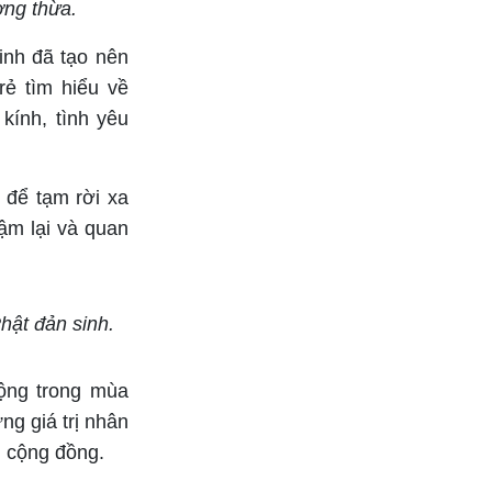
ơng thừa.
inh đã tạo nên
rẻ tìm hiểu về
kính, tình yêu
a để tạm rời xa
ậm lại và quan
hật đản sinh.
động trong mùa
ng giá trị nhân
g cộng đồng.