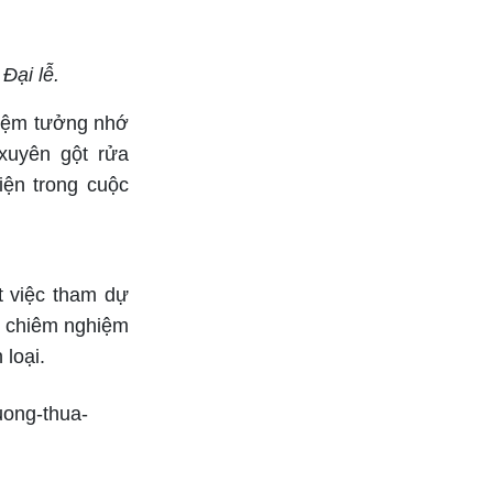
Đại lễ.
niệm tưởng nhớ
xuyên gột rửa
iện trong cuộc
t việc tham dự
i, chiêm nghiệm
 loại.