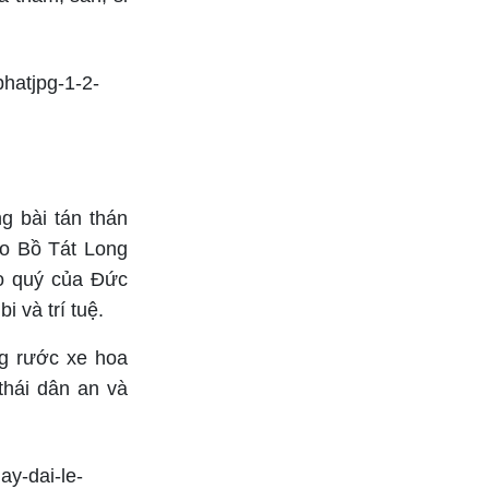
g bài tán thán
do Bồ Tát Long
ao quý của Đức
 và trí tuệ.
ng rước xe hoa
thái dân an và