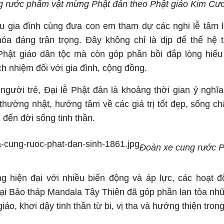
g rước phẩm vật mừng Phật đản theo Phật giáo Kim Cư
u gia đình cùng đưa con em tham dự các nghi lễ tâm l
óa đáng trân trọng. Đây không chỉ là dịp để thế hệ t
Phật giáo dân tộc mà còn góp phần bồi đắp lòng hiếu 
h nhiệm đối với gia đình, cộng đồng.
 người trẻ, Đại lễ Phật đản là khoảng thời gian ý nghĩ
thường nhật, hướng tâm về các giá trị tốt đẹp, sống ch
 đến đời sống tinh thần.
Đoàn xe cung rước P
g hiện đại với nhiều biến động và áp lực, các hoạt 
Đại Bảo tháp Mandala Tây Thiên đã góp phần lan tỏa nhữ
iáo, khơi dậy tinh thần từ bi, vị tha và hướng thiện tron