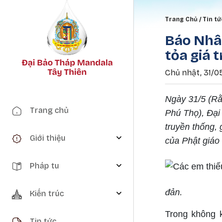
Breadc
Trang Chủ
Tin tứ
Báo Nhân
tỏa giá t
Chủ nhật, 31/0
Ngày 31/5 (Rằ
Main navigation
Trang chủ
Phú Thọ), Đại 
truyền thống, 
Giới thiệu
của Phật giáo
Pháp tu
đản.
Kiến trúc
Trong không 
Tin tức