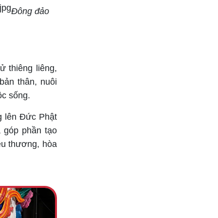
Đông đảo
ử thiêng liêng,
bản thân, nuôi
ộc sống.
g lên Đức Phật
ã góp phần tạo
êu thương, hòa