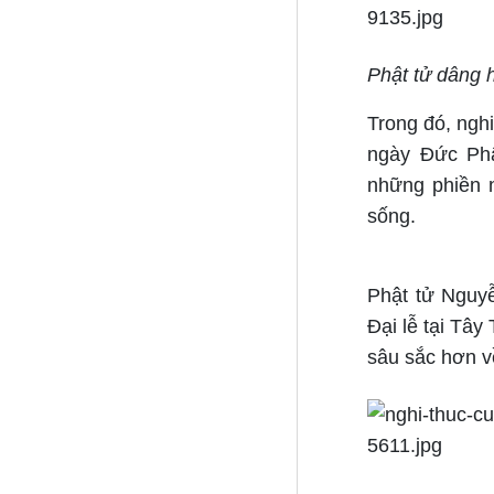
Phật tử dâng h
Trong đó, ngh
ngày Đức Phậ
những phiền n
sống.
Phật tử Nguyễ
Đại lễ tại Tây
sâu sắc hơn về