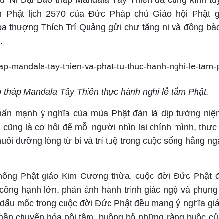
chư Ni Đại Bảo tháp Mandala Tây Thiên đã cung kính t
n Phật lịch 2570 của Đức Pháp chủ Giáo hội Phật g
a thượng Thích Trí Quảng gửi chư tăng ni và đồng bào
.
 tháp Mandala Tây Thiên thực hành nghi lễ tắm Phật.
hấn mạnh ý nghĩa của mùa Phật đản là dịp tưởng niệ
, cũng là cơ hội để mỗi người nhìn lại chính mình, thự
uôi dưỡng lòng từ bi và trí tuệ trong cuộc sống hằng ng
thống Phật giáo Kim Cương thừa, cuộc đời Đức Phật 
công hạnh lớn, phản ánh hành trình giác ngộ và phụng
 dấu mốc trong cuộc đời Đức Phật đều mang ý nghĩa giá
 thần chuyển hóa nội tâm, buông bỏ những ràng buộc của