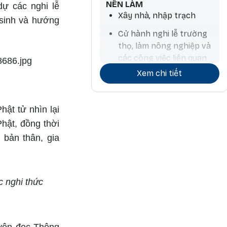
NÊN LÀM
ự các nghi lễ
Xây nhà, nhập trạch
 sinh và hướng
Cử hành nghi lễ trường
thọ, làm nông nghiệp và
các công việc liên quan
đến nước, mua thú nuôi,
Xem chi tiết
tính toán chiêm tinh
hật tử nhìn lại
hật, đồng thời
 bản thân, gia
 nghi thức