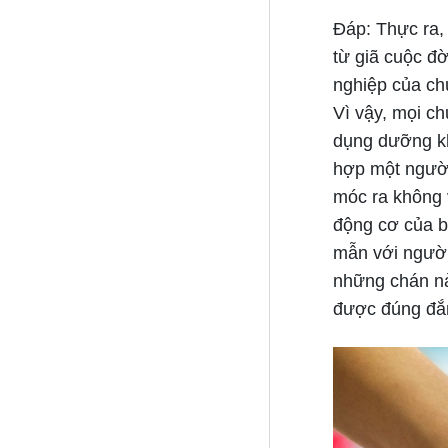
Đáp:
Thực ra, 
từ giã cuộc đờ
nghiệp của ch
Vì vậy, mọi ch
dụng dưỡng kh
hợp một người
móc ra không v
động cơ của b
mẫn với người
những chán nả
được đúng đắ