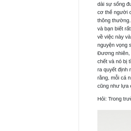
dài sự sống đ
cơ thể người c
thông thường. 
và bạn biết rấ
về việc này v
nguyện vọng s
Đương nhiên, 
chết và nó bị 
ra quyết định 
rằng, mỗi cá n
cũng như lựa 
Hỏi: Trong tr