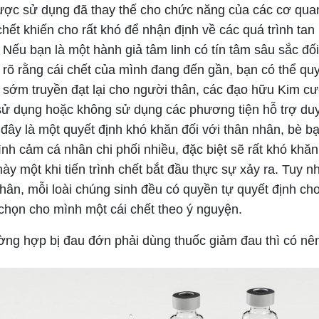
ược sử dụng đã thay thế cho chức năng của các cơ quan
hết khiến cho rất khó để nhận định về các quá trình tan 
Nếu bạn là một hành giả tâm linh có tín tâm sâu sắc đố
t rõ rằng cái chết của mình đang đến gần, bạn có thể qu
à sớm truyền đạt lại cho người thân, các đạo hữu Kim c
ử dụng hoặc không sử dụng các phương tiện hỗ trợ duy 
đây là một quyết định khó khăn đối với thân nhân, bè b
tình cảm cá nhân chi phối nhiều, đặc biệt sẽ rất khó khăn
này một khi tiến trình chết bắt đầu thực sự xảy ra. Tuy nh
hân, mỗi loài chúng sinh đều có quyền tự quyết định ch
chọn cho mình một cái chết theo ý nguyện.
ường hợp bị đau đớn phải dùng thuốc giảm đau thì có n