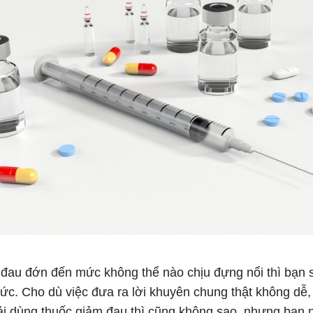
au đớn đến mức không thể nào chịu đựng nổi thì bạn s
hức. Cho dù việc đưa ra lời khuyên chung thật không dễ
ải dùng thuốc giảm đau thì cũng không sao, nhưng bạn n