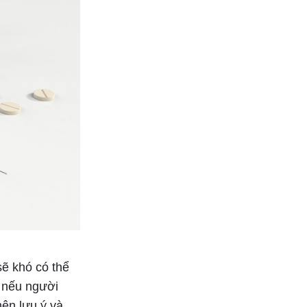
ẽ khó có thể
, nếu người
ên lưu ý và