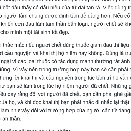
 bắt đầu thấy có dấu hiệu của tứ đại tan rã. Việc dùng 
ho người lâm chung được định tâm dễ dàng hơn. Nếu cố 
khiến cơn đau làm tâm thần bấn loạn, người chết sẽ khó
cho mình một tái sinh tốt đẹp.
 thắc mắc nếu người chết dùng thuốc giảm đau thì liệu 
i cầu nguyện và khai thị hộ niệm hay không. Đúng là t
 ngại vì các loại thuốc có tác dụng mạnh thường rất ản
dùng. Vì vậy nên trong trường hợp này bạn sẽ cần phải đ
những lời khai thị và cầu nguyện trong lúc tâm trí họ vẫn
hư bạn sẽ làm trong lúc hộ niệm người đã chết. Những gi
ều dạy rằng đối với người đã chết, bạn cần phải ghé gần
ủa họ, và khi đọc khai thị bạn phải nhắc đi nhắc lại thật
 làm như vậy đối với trường hợp của người cận tử đang
 an thần.