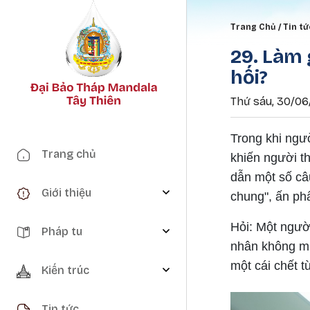
Breadc
Trang Chủ
Tin tứ
29. Làm 
hối?
Thứ sáu, 30/06/
Trong khi ngư
Main navigation
Trang chủ
khiến người th
dẫn một số câ
Giới thiệu
chung", ấn ph
Hỏi: Một người
Pháp tu
nhân không muố
một cái chết t
Kiến trúc
Tin tức