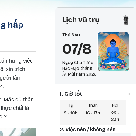
Lịch vũ trụ
ng hấp
Thứ Sáu
07/8
có những việc
Ngày Chu Tước
Hắc Đạo tháng
i xin trích
Ất Mùi năm 2026
người lâm
4.
‹
1. Giờ tốt
t. Mặc dù thân
Tỵ
Thân
Hợi
thực chất là
9 - 10h
16 - 17h
22 -
đi?
23h
2. Việc nên / không nên