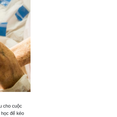
ều cho cuộc
y học để kéo