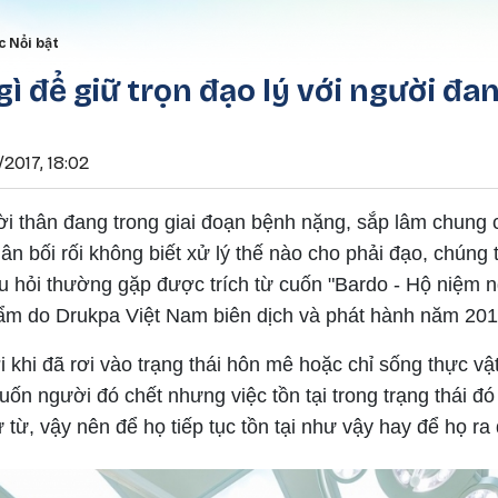
Nhảy đến nội dung
rumb
c Nổi bật
gì để giữ trọn đạo lý với người đa
2017, 18:02
ời thân đang trong giai đoạn bệnh nặng, sắp lâm chung 
ân bối rối không biết xử lý thế nào cho phải đạo, chúng tô
u hỏi thường gặp được trích từ cuốn "Bardo - Hộ niệm 
ẩm do Drukpa Việt Nam biên dịch và phát hành năm 201
 khi đã rơi vào trạng thái hôn mê hoặc chỉ sống thực vậ
n người đó chết nhưng việc tồn tại trong trạng thái đó 
ừ từ, vậy nên để họ tiếp tục tồn tại như vậy hay để họ ra 