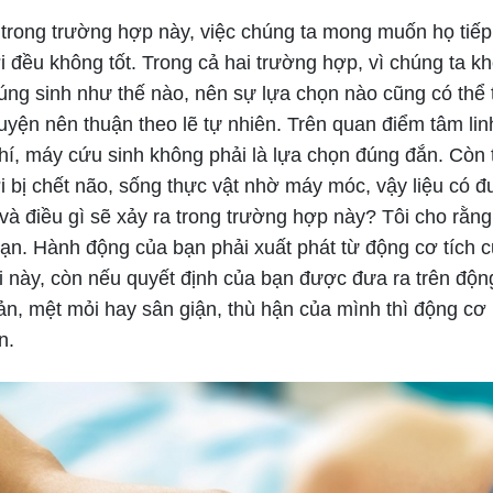
trong trường hợp này, việc chúng ta mong muốn họ tiếp
i đều không tốt. Trong cả hai trường hợp, vì chúng ta kh
úng sinh như thế nào, nên sự lựa chọn nào cũng có thể 
uyện nên thuận theo lẽ tự nhiên. Trên quan điểm tâm lin
í, máy cứu sinh không phải là lựa chọn đúng đắn. Còn 
 bị chết não, sống thực vật nhờ máy móc, vậy liệu có đ
à điều gì sẽ xảy ra trong trường hợp này? Tôi cho rằng
ạn. Hành động của bạn phải xuất phát từ động cơ tích c
 này, còn nếu quyết định của bạn được đưa ra trên động
n, mệt mỏi hay sân giận, thù hận của mình thì động cơ
n.