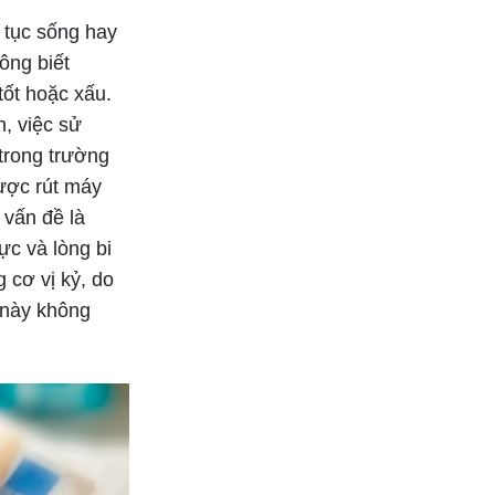
 tục sống hay
Bắt đầu các mối quan hệ
thân mật
ông biết
tốt hoặc xấu.
h, việc sử
trong trường
ược rút máy
 vấn đề là
ực và lòng bi
 cơ vị kỷ, do
 này không