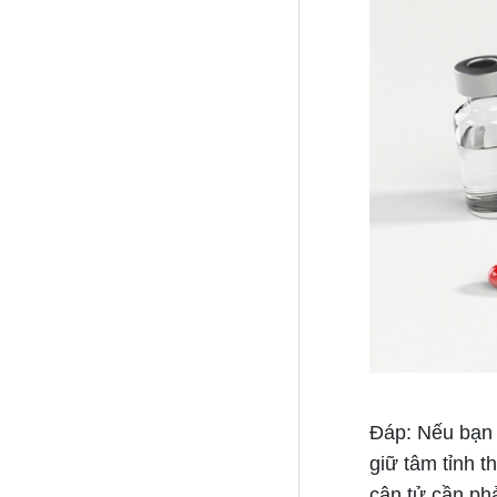
Đáp:
Nếu bạn đ
giữ tâm tỉnh t
cận tử cần ph