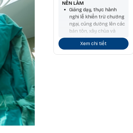
NÊN LÀM
Giảng dạy, thực hành
nghi lễ khiển trừ chướng
ngại, cúng dường lên các
bản tôn, xây chùa và
Bảo tháp
Xem chi tiết
Tiến hành hoạt động
thương mại và ký kết
hợp đồng
Làm nông nghiệp và
trồng cây, làm thuốc,
phẫu thuật, làm hương,
chiêm tinh
Các hoạt động liên quan
đến đá và kim loại quý
Công việc kiến trúc và
liên quan đến nước, đi lại