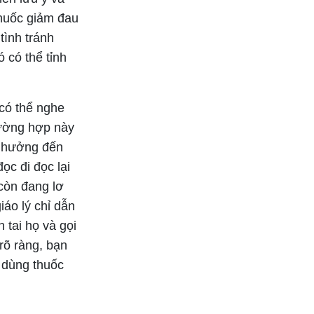
thuốc giảm đau
tình tránh
 có thể tỉnh
có thể nghe
rường hợp này
h hưởng đến
ọc đi đọc lại
 còn đang lơ
áo lý chỉ dẫn
 tai họ và gọi
 rõ ràng, bạn
 dùng thuốc