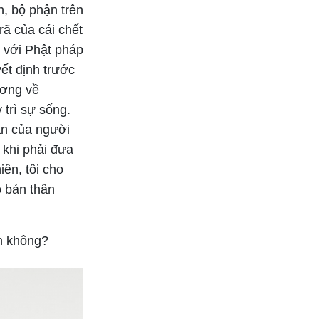
, bộ phận trên
rã của cái chết
i với Phật pháp
yết định trước
ương về
trì sự sống.
ạn của người
 khi phải đưa
iên, tôi cho
o bản thân
ên không?