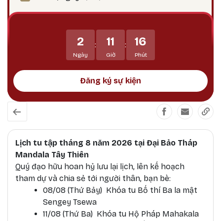
các chướng ngại, và các hoàn cảnh bất lợi.
Mahakala bảo vệ Phật pháp tránh khỏi sự suy
thoái, tiêu trừ các thế lực gây chướng ngại đối
2
11
16
với Phật pháp và, dẫn dắt các hành giả và bảo vệ
:
:
họ tránh khỏi tất cả các vô minh và mê lầm.
Ngày
Giờ
Phút
Đăng ký sự kiện
Lịch tu tập tháng 8 năm 2026 tại Đại Bảo Tháp
Mandala Tây Thiên
Quý đạo hữu hoan hỷ lưu lại lịch, lên kế hoạch
tham dự và chia sẻ tới người thân, bạn bè:
08/08 (Thứ Bảy) Khóa tu Bố thí Ba la mật
Sengey Tsewa
11/08 (Thứ Ba) Khóa tu Hộ Pháp Mahakala