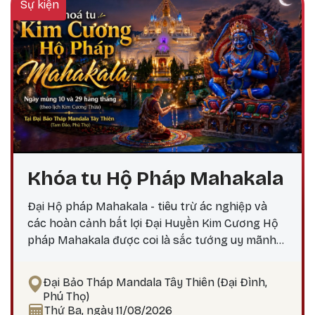
Sự kiện
Khóa tu Hộ Pháp Mahakala
Đại Hộ pháp Mahakala - tiêu trừ ác nghiệp và
các hoàn cảnh bất lợi Đại Huyền Kim Cương Hộ
pháp Mahakala được coi là sắc tướng uy mãnh
do Đức Quan Âm Đại Bi hóa hiện, nêu biểu thần
lực, trí tuệ và các công hạnh bi mẫn uy mãnh của
Đại Bảo Tháp Mandala Tây Thiên (Đại Đình,
chư Phật. Mahakala là Hộ pháp hàng đầu, uy
Phú Thọ)
mãnh và tràn đầy thần lực, tiêu trừ ác nghiệp,
Thứ Ba, ngày 11/08/2026