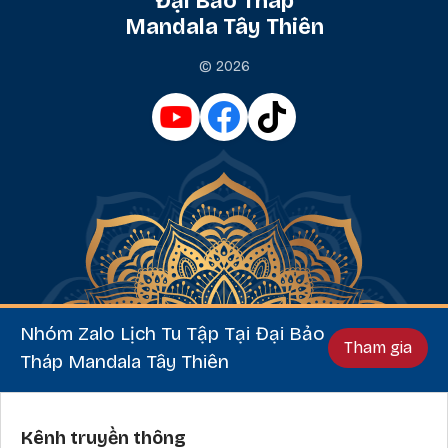
Đại Bảo Tháp
Mandala Tây Thiên
© 2026
Nhóm Zalo Lịch Tu Tập Tại Đại Bảo
Tham gia
Tháp Mandala Tây Thiên
Phần chân
Kênh truyền thông