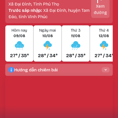
Xã Đại Đình, Tình Phú Thọ
Xem
Trước sáp nhập:
Xã Đại Đình, huyện Tam
đường
Đảo, tỉnh Vĩnh Phúc
Hôm nay
Ngày mai
Thứ 3
Thứ 4
09/08
10/08
11/08
12/08
27° / 35°
28° / 34°
28° / 35°
27° / 34°
Hướng dẫn chiêm bái