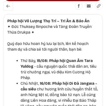
dự Pháp hội đặc biệt trong mùa Tri ân - Bảo ân
tháng 7 (âm lịch) này
Pháp hội Vô Lượng Thọ Trí – Tri Ân & Báo Ân
✦ Đức Thuksey Rinpoche và Tăng Đoàn Truyền
Thừa Drukpa ✦
Quý đạo hữu hoan hỷ lưu lại lịch, lên kế hoạch
tham dự và chia sẻ tới người thân, bạn bè:
Thứ Bảy,
15/08: Pháp hội Quan Âm Tara
Yuldog
- cầu nguyện quốc thái dân an, tiêu
trừ chướng ngại, vũ điệu Kim Cương Hộ
Pháp.
Chủ Nhật,
16/08: Pháp hội Di Đà Jangwa -
cầu siêu
chư hương linh cửu huyền thất tổ,
anh hùng liệt sĩ, đồng bào tử nạn. Lễ cúng
dàng Liên Hoa đăng, vi nhiễu Đại Bảo Tháp