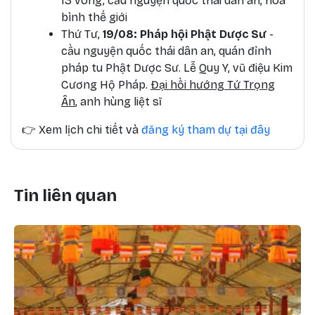
13 vòng, cầu nguyện quốc thái dân an, hòa
bình thế giới
Thứ Tư,
19/08: Pháp hội Phật Dược Sư
-
cầu nguyện quốc thái dân an, quán đỉnh
pháp tu Phật Dược Sư. Lễ Quy Y, vũ điệu Kim
Cương Hộ Pháp.
Đại hồi hướng Tứ Trọng
Ân
, anh hùng liệt sĩ
👉
Xem lịch chi tiết và
đăng ký tham dự tại đây
Tin liên quan