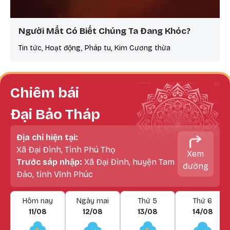
Người Mất Có Biết Chúng Ta Đang Khóc?
Tin tức, Hoạt động, Pháp tu, Kim Cương thừa
Chiêm bái
Đại Bảo Tháp
Địa chỉ hiện tại:
Xã Đại Đình, Tình Phú Thọ
Xem
Trước sáp nhập:
Xã Đại Đình, huyện Tam
đường
Đảo, tỉnh Vĩnh Phúc
Hôm nay
Ngày mai
Thứ 5
Thứ 6
11/08
12/08
13/08
14/08