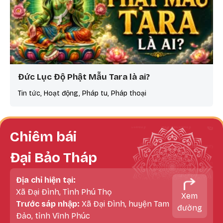
Đức Lục Độ Phật Mẫu Tara là ai?
Tin tức, Hoạt động, Pháp tu, Pháp thoại
Chiêm bái
Đại Bảo Tháp
Địa chỉ hiện tại:
Xã Đại Đình, Tình Phú Thọ
Xem
Trước sáp nhập:
Xã Đại Đình, huyện Tam
đường
Đảo, tỉnh Vĩnh Phúc