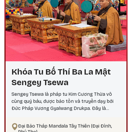
Khóa Tu Bố Thí Ba La Mật
Sengey Tsewa
Sengey Tsewa là pháp tu Kim Cương Thừa vô
cùng quý báu, được bảo tồn và truyền dạy bởi
Đức Pháp Vương Gyalwang Drukpa. Đây là
phương pháp thực hành giúp hành giả: Xả bỏ
phiền não bám chấp khổ đau Tích lũy công đức,
Đại Bảo Tháp Mandala Tây Thiên (Đại Đình,
hướng tới giác ngộ Tại sao nên thực hành vào
Phú Thọ)