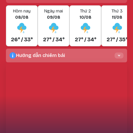
Hôm nay
Ngày mai
Thứ 2
Thứ 3
08/08
09/08
10/08
11/08
26° / 33°
27° / 34°
27° / 34°
27° / 35°
Hướng dẫn chiêm bái