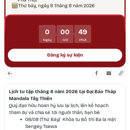
ngày 25? Theo lịch Kim Cương Thừa, ngày 25 là
Thứ bảy, ngày 8 tháng 8 năm 2026
thời điểm công đức tu tập tăng trưởng mạnh
mẽ, đặc biệt thích hợp để thực hành các pháp tu
Phật Bản Tôn Mẫu Tính.
0
00
49
:
:
Ngày
Giờ
Phút
Đăng ký sự kiện
Lịch tu tập tháng 8 năm 2026 tại Đại Bảo Tháp
Mandala Tây Thiên
Quý đạo hữu hoan hỷ lưu lại lịch, lên kế hoạch
tham dự và chia sẻ tới người thân, bạn bè:
08/08 (Thứ Bảy) Khóa tu Bố thí Ba la mật
Sengey Tsewa