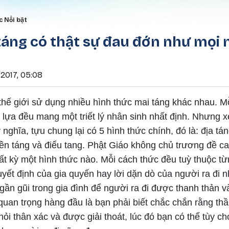
Nhảy đến nội dung
rumb
c Nổi bật
táng có thật sự đau đớn như mọi 
2017, 05:08
thế giới sử dụng nhiều hình thức mai táng khác nhau. M
lựa đều mang một triết lý nhân sinh nhất định. Nhưng xé
 nghĩa, tựu chung lại có 5 hình thức chính, đó là: địa tán
yền táng và điểu tang. Phật Giáo không chủ trương đề ca
ất kỳ một hình thức nào. Mỗi cách thức đều tuỳ thuộc từ
yết định của gia quyến hay lời dặn dò của người ra đi 
gần gũi trong gia đình để người ra đi được thanh thản v
quan trọng hàng đầu là bạn phải biết chắc chắn rằng th
hỏi thân xác và được giải thoát, lúc đó bạn có thể tùy c