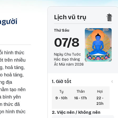
Lịch vũ trụ
người
Thứ Sáu
07/8
ỗi hình thức
Ngày Chu Tước
Hắc Đạo tháng
t trên nhiều
Ất Mùi năm 2026
g, hoả táng,
o hoả táng,
‹
1. Giờ tốt
ng địa
nhằm tạo nên
Tỵ
Thân
Hợi
à bình yên
9 - 10h
16 - 17h
22 -
23h
ần thức đã
họn hình thức
2. Việc nên / không nên