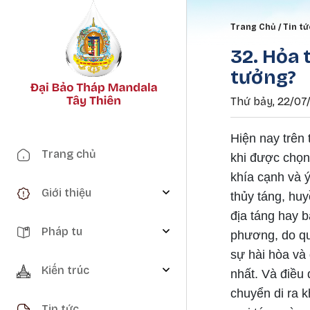
Breadc
Trang Chủ
Tin tứ
32. Hỏa 
tưởng?
Thứ bảy, 22/07/
Hiện nay trên 
Main navigation
Trang chủ
khi được chọn 
khía cạnh và ý
Giới thiệu
thủy táng, hu
địa táng hay b
Pháp tu
phương, do qu
sự hài hòa và 
Kiến trúc
nhất. Và điều 
chuyển di ra k
Tin tức