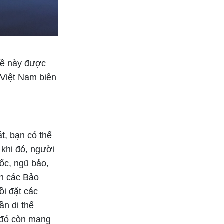
Bắt đầu các mối quan hệ
thân mật
 đề này được
 Việt Nam biên
t, bạn có thể
khi đó, người
cốc, ngũ bảo,
nh các Bảo
ồi đặt các
ần di thể
a đó còn mang