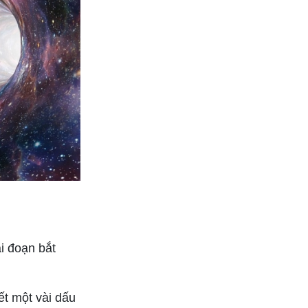
i đoạn bắt
ết một vài dấu