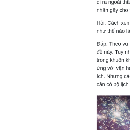
di ra ngoài th
nhân gây cho 
Hỏi: Cách xem
như thế nào l
Đáp:
Theo vũ t
đề này. Tuy nh
trong khuôn k
ứng với vận hà
ích. Nhưng cá
cần có bộ lịch