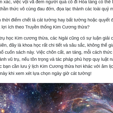
ân xác, việc vội vã đem người quá cố đi Hỏa táng có thể
thần thức vô cùng đau đớn, đọa lạc thành các loài quỷ 
 thời điểm chết là cát tường hay bất tường hoặc quyết đ
à lợi ích theo Truyền thống Kim Cương thừa?
rụ học Kim cương thừa, các Ngài cũng có sự luận giải ch
iên, đây là khoa học rất chi tiết và sâu sắc, không thể gi
hổ cuốn sách này. Việc chôn cất, an táng, mỗi cách thứ
nh vũ trụ, nếu tôn trọng và tác pháp phù hợp quy luật nà
c bạn cần lưu ý lịch Kim Cương thừa hơi khác với âm lị
 này khi xem xét lựa chọn ngày giờ cát tường!