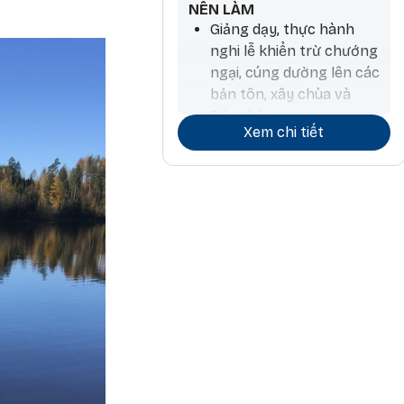
NÊN LÀM
Giảng dạy, thực hành
nghi lễ khiển trừ chướng
ngại, cúng dường lên các
bản tôn, xây chùa và
Bảo tháp
Xem chi tiết
Tiến hành hoạt động
thương mại và ký kết
hợp đồng
Làm nông nghiệp và
trồng cây, làm thuốc,
phẫu thuật, làm hương,
chiêm tinh
Các hoạt động liên quan
đến đá và kim loại quý
Công việc kiến trúc và
liên quan đến nước, đi lại