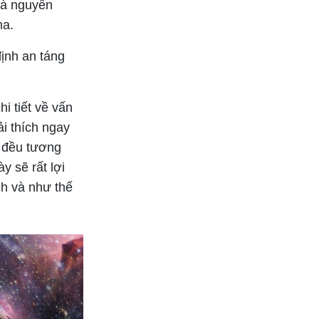
 là nguyên
ma.
ịnh an táng
i tiết về vấn
ải thích ngay
c đều tương
y sẽ rất lợi
ch và như thế