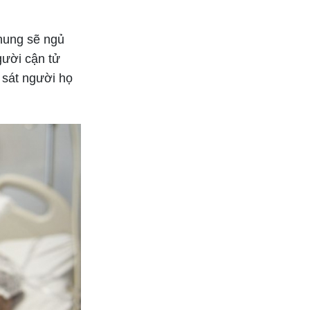
chung sẽ ngủ
gười cận tử
 sát người họ