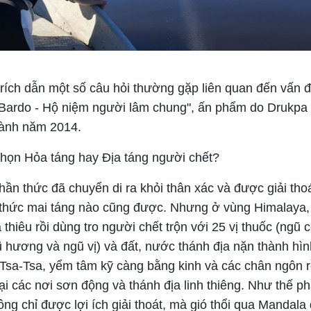
 trích dẫn một số câu hỏi thường gặp liên quan đến vấn
 "Bardo - Hộ niệm người lâm chung", ấn phẩm do Drukpa
hành năm 2014.
chọn Hỏa táng hay Địa táng người chết?
hần thức đã chuyển di ra khỏi thân xác và được giải thoá
 thức mai táng nào cũng được. Nhưng ở vùng Himalaya, 
thiêu rồi dùng tro người chết trộn với 25 vị thuốc (ngũ 
 hương và ngũ vị) và đất, nước thánh địa nặn thành hì
Tsa-Tsa, yểm tâm kỹ càng bằng kinh và các chân ngôn r
i các nơi sơn động và thánh địa linh thiêng. Như thế ph
ng chỉ được lợi ích giải thoát, mà gió thổi qua Mandal