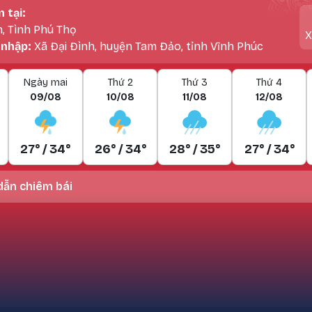
n tại:
h, Tình Phú Thọ
X
 nhập:
Xã Đại Đình, huyện Tam Đảo, tỉnh Vĩnh Phúc
Ngày mai
Thứ 2
Thứ 3
Thứ 4
09/08
10/08
11/08
12/08
27° / 34°
26° / 34°
28° / 35°
27° / 34°
ẫn chiêm bái