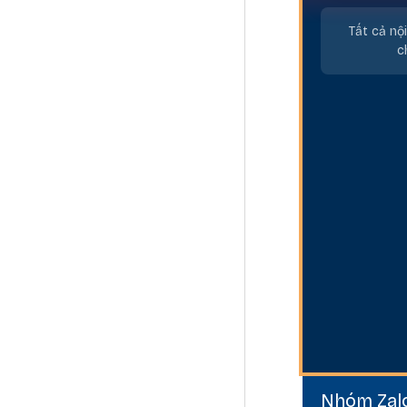
Tất cả nộ
c
Nhóm Zalo