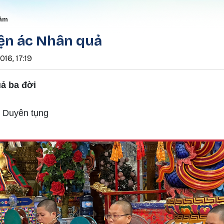
Nhảy đến nội dung
rumb
 âm
iện ác Nhân quả
16, 17:19
ả ba đời
 Duyên tụng