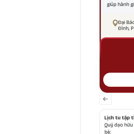
giúp hành g
ngộ Tại sao
điểm công đ
Đại Bả
pháp tu Phậ
Đình, 
Lịch tu tập
Quý đạo hữu h
bè: