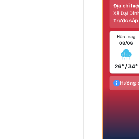
Địa chỉ hiệ
Xã Đại Đìn
Trước sáp
Hôm nay
08/08
26° / 34°
Hướng d