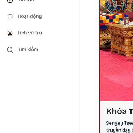
Hoạt động
Lịch vũ trụ
Tìm kiếm
Khóa T
Sengey Tsew
truyền dạy