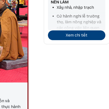
NÊN LÀM
Xây nhà, nhập trạch
Cử hành nghi lễ trường
thọ, làm nông nghiệp và
các công việc liên quan
đến nước, mua thú nuôi,
Xem chi tiết
tính toán chiêm tinh
ồn và
p thực hành