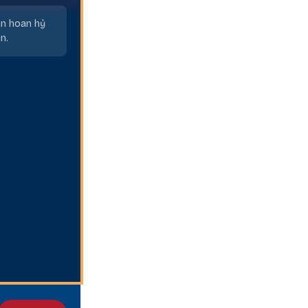
in hoan hỷ
n.