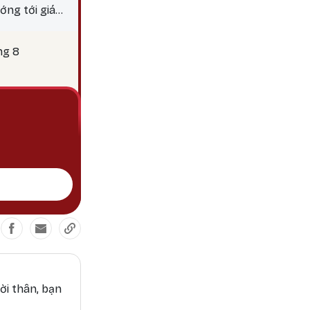
ớng tới giác
y 25 là thời
c hành các
ng 8
ời thân, bạn