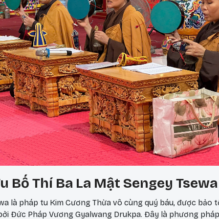
u Bố Thí Ba La Mật Sengey Tsewa
a là pháp tu Kim Cương Thừa vô cùng quý báu, được bảo t
 bởi Đức Pháp Vương Gyalwang Drukpa. Đây là phương phá