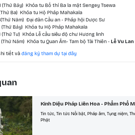
 (Thứ Bảy) Khóa tu Bố thí Ba la mật Sengey Tsewa
 (Thứ Ba) Khóa tu Hộ Pháp Mahakala
(Thứ Năm) Đại đàn Cầu an - Pháp hội Dược Sư
 (Thứ Bảy) Khóa tu Hộ Pháp Mahakala
 (Thứ Tư) Khóa Lễ cầu siêu độ chư Hương linh
 (Thứ Năm) Khóa tu Quan Âm- Tam bộ Tài Thiên -
Lễ Vu Lan
hi tiết và
đăng ký tham dự tại đây
 quan
Kinh Diệu Pháp Liên Hoa - Phẩm Phổ 
Tin tức, Tin tức Nổi bật, Pháp âm, Tụng niệm, Th
Phật