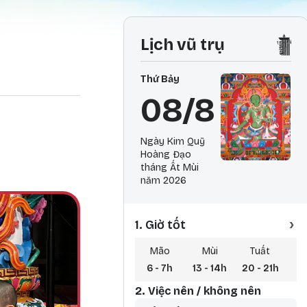
Lịch vũ trụ
Thứ Bảy
08/8
Ngày Kim Quỹ
Hoàng Đạo
tháng Ất Mùi
năm 2026
›
1. Giờ tốt
Mão
Mùi
Tuất
6 - 7h
13 - 14h
20 - 21h
3 
2. Việc nên / không nên