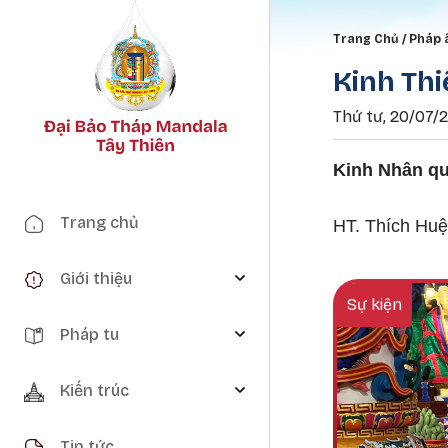
Breadc
Trang Chủ
Pháp
Kinh Th
Thứ tư, 20/07/20
Kinh Nhân qu
Main navigation
Trang chủ
HT. Thích Huệ
Giới thiệu
Sự kiện
Pháp tu
Kiến trúc
Tin tức