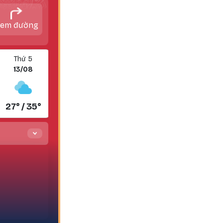
em đường
Thứ 5
Thứ 6
13/08
14/08
27° / 35°
27° / 34°