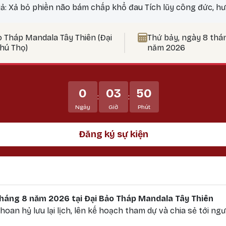
iả: Xả bỏ phiền não bám chấp khổ đau Tích lũy công đức, hư
 nên thực hành vào ngày 25? Theo lịch Kim Cương Thừa, ngà
ức tu tập tăng trưởng mạnh mẽ, đặc biệt thích hợp để thự
o Tháp Mandala Tây Thiên (Đại
Thứ bảy, ngày 8 thá
t Bản Tôn Mẫu Tính.
Phú Thọ)
năm 2026
0
03
50
:
:
Ngày
Giờ
Phút
Đăng ký sự kiện
 tháng 8 năm 2026 tại Đại Bảo Tháp Mandala Tây Thiên
oan hỷ lưu lại lịch, lên kế hoạch tham dự và chia sẻ tới ngư