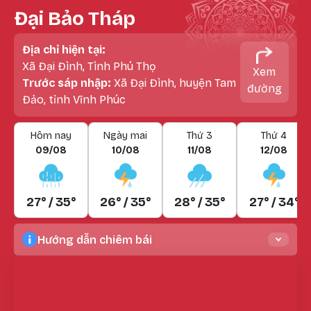
Đại Bảo Tháp
Địa chỉ hiện tại:
Xã Đại Đình, Tình Phú Thọ
Xem
Trước sáp nhập:
Xã Đại Đình, huyện Tam
đường
Đảo, tỉnh Vĩnh Phúc
Hôm nay
Ngày mai
Thứ 3
Thứ 4
09/08
10/08
11/08
12/08
27° / 35°
26° / 35°
28° / 35°
27° / 34°
Hướng dẫn chiêm bái