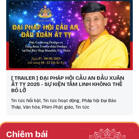
​[ TRAILER ] ĐẠI PHÁP HỘI CẦU AN ĐẦU XUÂN
ẤT TỴ 2025 - SỰ KIỆN TÂM LINH KHÔNG THỂ
BỎ LỠ
Tin tức Nổi bật, Tin tức hoạt động, Pháp hội Đại Bảo
Tháp, Văn hóa, Phim Phật giáo, Tin tức
Chiêm bái