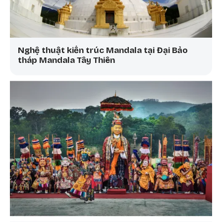
nhìn, sứ mạng, giá trị cốt lõi và ý nghĩa biểu tượng. Chính
bốn phương diện này làm nên linh hồn sống động của Đại
Bảo Tháp — một trụ mốc tâm linh, một công trình văn hóa
thiêng liêng và một trường hiện diện của giác ngộ giữa
lòng đất Việt.
Nghệ thuật kiến trúc Mandala tại Đại Bảo
tháp Mandala Tây Thiên