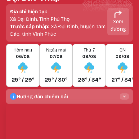
Địa chỉ hiện tại:
Xã Đại Đình, Tình Phú Thọ
Xem
Trước sáp nhập:
Xã Đại Đình, huyện Tam
đường
Đảo, tỉnh Vĩnh Phúc
Hôm nay
Ngày mai
Thứ 7
CN
06/08
07/08
08/08
09/08
25° / 29°
25° / 30°
26° / 34°
27° / 34°
Hướng dẫn chiêm bái