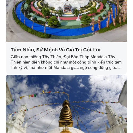
Tầm Nhìn, Sứ Mệnh Và Giá Trị Cốt Lõi
Giữa non thiêng Tây Thiên, Đại Bảo Tháp Mandala Tây
Thiên hiện diện không chỉ như một công trình kiến trúc tâm
linh kỳ vĩ, mà như một Mandala giác ngộ sống động giữa
thế gian — nơi chân Giáo pháp được tôn trí, nghệ thuật
thiêng liêng được thăng hoa, và con đường trở về với bản
tâm thanh tịnh được mở ra cho muôn người.
Nơi đây là sự hội tụ của vẻ đẹp kiến trúc nghệ thuật Kim
Cương thừa, chiều sâu của Tam thừa Phật giáo, năng lực
gia trì của truyền thừa chân chính và khát vọng chuyển
hóa nội tâm trong thời đại mới.
Trong ý nghĩa ấy, Đại Bảo Tháp Mandala Tây Thiên không
chỉ được nhận diện qua hình tướng kiến trúc bên ngoài,
mà còn được xác lập bằng một nền tảng sâu xa hơn: tầm