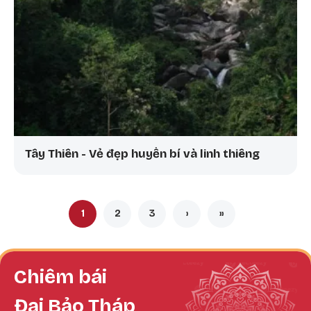
Tây Thiên - Vẻ đẹp huyền bí và linh thiêng
Pagination
1
2
3
›
»
Trang hiện thời
Trang
Trang
Next page
Last page
Chiêm bái
Đại Bảo Tháp