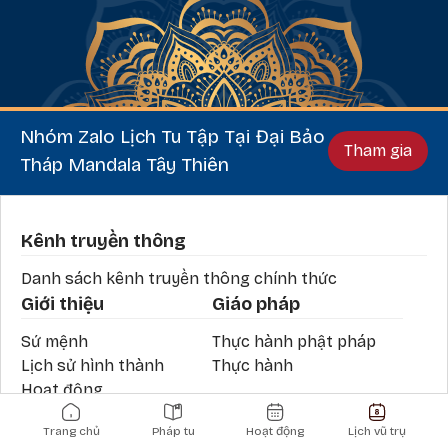
Nhóm Zalo Lịch Tu Tập Tại Đại Bảo
Tham gia
Tháp Mandala Tây Thiên
Phần chân
Kênh truyền thông
Danh sách kênh truyền thông chính thức
Giới thiệu
Giáo pháp
Sứ mệnh
Thực hành phật pháp
Lịch sử hình thành
Thực hành
Hoạt động
Main navigation
Tin tức
Trang chủ
Pháp tu
Hoạt động
Lịch vũ trụ