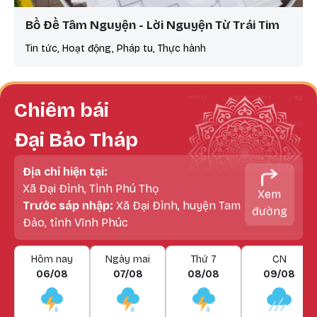
Bồ Đề Tâm Nguyện - Lời Nguyện Từ Trái Tim
Tin tức, Hoạt động, Pháp tu, Thực hành
Chiêm bái
Đại Bảo Tháp
Địa chỉ hiện tại:
Xã Đại Đình, Tình Phú Thọ
Xem
Trước sáp nhập:
Xã Đại Đình, huyện Tam
đường
Đảo, tỉnh Vĩnh Phúc
Hôm nay
Ngày mai
Thứ 7
CN
06/08
07/08
08/08
09/08