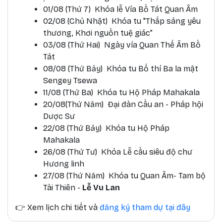
01/08 (Thứ 7) Khóa lễ Vía Bồ Tát Quan Âm
02/08 (Chủ Nhật) Khóa tu "Thắp sáng yêu
thương, Khơi nguồn tuệ giác”
03/08 (Thứ Hai) Ngày vía Quan Thế Âm Bồ
Tát
08/08 (Thứ Bảy) Khóa tu Bố thí Ba la mật
Sengey Tsewa
11/08 (Thứ Ba) Khóa tu Hộ Pháp Mahakala
20/08(Thứ Năm) Đại đàn Cầu an - Pháp hội
Dược Sư
22/08 (Thứ Bảy) Khóa tu Hộ Pháp
Mahakala
26/08 (Thứ Tư) Khóa Lễ cầu siêu độ chư
Hương linh
27/08 (Thứ Năm) Khóa tu Quan Âm- Tam bộ
Tài Thiên -
Lễ Vu Lan
👉
Xem lịch chi tiết và
đăng ký tham dự tại đây