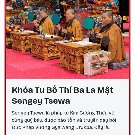
Khóa Tu Bố Thí Ba La Mật
Sengey Tsewa
Sengey Tsewa là pháp tu Kim Cương Thừa vô
cùng quý báu, được bảo tồn và truyền dạy bởi
Đức Pháp Vương Gyalwang Drukpa. Đây là
phương pháp thực hành giúp hành giả: Xả bỏ