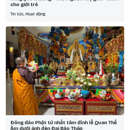
cho giới trẻ
Tin tức, Hoạt động
Đông đảo Phật tử nhất tâm đỉnh lễ Quan Thế
Âm dưới ánh đèn Đại Bảo Tháp