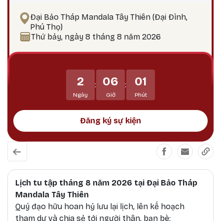
phiền não bám chấp khổ đau Tích lũy công đức,
Đại Bảo Tháp Mandala Tây Thiên (Đại Đình,
hướng tới giác ngộ Tại sao nên thực hành vào
Phú Thọ)
ngày 25? Theo lịch Kim Cương Thừa, ngày 25 là
Thứ bảy, ngày 8 tháng 8 năm 2026
thời điểm công đức tu tập tăng trưởng mạnh
mẽ, đặc biệt thích hợp để thực hành các pháp tu
Phật Bản Tôn Mẫu Tính.
2
06
01
:
:
Ngày
Giờ
Phút
Đăng ký sự kiện
Lịch tu tập tháng 8 năm 2026 tại Đại Bảo Tháp
Mandala Tây Thiên
Quý đạo hữu hoan hỷ lưu lại lịch, lên kế hoạch
tham dự và chia sẻ tới người thân, bạn bè: