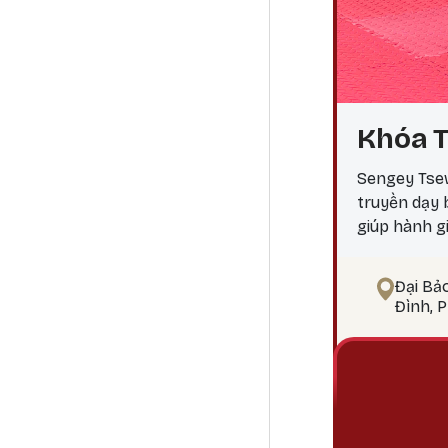
Khóa T
Sengey Tsew
truyền dạy
giúp hành g
ngộ Tại sao
điểm công đ
Đại Bả
pháp tu Phậ
Đình, 