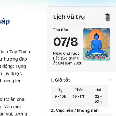
Lịch vũ trụ
háp
Thứ Sáu
07/8
dala Tây Thiên
Ngày Chu Tước
Hắc Đạo tháng
 sự hướng đạo
Ất Mùi năm 2026
t động: Tụng
h lũy được
‹
1. Giờ tốt
 hướng lên
Tỵ
Thân
Hợi
9 - 10h
16 - 17h
22 -
 đức: ân cha,
23h
i. Nếu mỗi
2. Việc nên / không nên
 an vui, tương