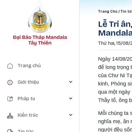
Breadc
Trang Chủ
Tin tứ
Lễ Tri â
Mandala
Thứ hai, 15/08/
Ngày 14/08/20
Main navigation
Trang chủ
để long trọng
của Chư Ni Tạ
Giới thiệu
kinh, Phóng s
qua một ngày 
Pháp tu
Thầy tổ, ông b
Mỗi chúng ta s
Kiến trúc
nghĩa mẹ, ân 
người đều sống
Tin tức