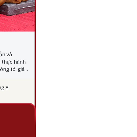
ồn và
p thực hành
ớng tới giác
y 25 là thời
c hành các
ng 8