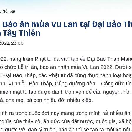
Nhảy đến nội dung
rumb
c Nổi bật
n, Báo ân mùa Vu Lan tại Đại Bảo T
 Tây Thiên
2022, 23:00
22, hàng trăm Phật tử đã vân tập về Đại Bảo Tháp Man
 tổ chức Lễ tri ân, báo ân nhân mùa Vu Lan 2022. Dưới
i Đại Bảo Tháp, các Phật tử đã cùng thực hành loạt hoạ
inh, Vi nhiễu Bảo Tháp, Cúng dường đèn... Công đức tíc
miên mật tu tập được dành trọn vẹn để cầu nguyện, hồi
à, cha mẹ, bà con nhiều đời nhiều kiếp.
inh ra trong cuộc đời này mang trong mình rất nhiều ân
nghĩa của thầy cô, ân đức của đất nước, quốc gia, xã hộ
 được với đạo lý tri ân, báo ân thì sẽ tạo ra một xã hội