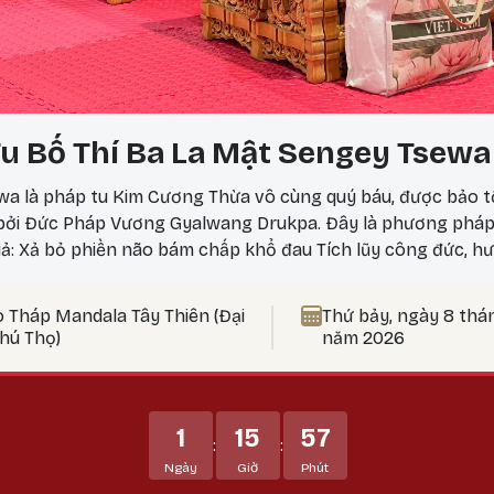
u Bố Thí Ba La Mật Sengey Tsewa
a là pháp tu Kim Cương Thừa vô cùng quý báu, được bảo t
 bởi Đức Pháp Vương Gyalwang Drukpa. Đây là phương phá
iả: Xả bỏ phiền não bám chấp khổ đau Tích lũy công đức, hư
 nên thực hành vào ngày 25? Theo lịch Kim Cương Thừa, ngà
ức tu tập tăng trưởng mạnh mẽ, đặc biệt thích hợp để thự
o Tháp Mandala Tây Thiên (Đại
Thứ bảy, ngày 8 thá
t Bản Tôn Mẫu Tính.
Phú Thọ)
năm 2026
1
15
57
:
:
Ngày
Giờ
Phút