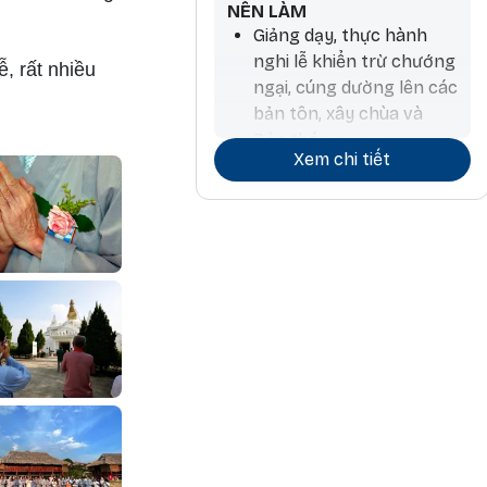
NÊN LÀM
Giảng dạy, thực hành
nghi lễ khiển trừ chướng
, rất nhiều
ngại, cúng dường lên các
bản tôn, xây chùa và
Bảo tháp
Xem chi tiết
Tiến hành hoạt động
thương mại và ký kết
hợp đồng
Làm nông nghiệp và
trồng cây, làm thuốc,
phẫu thuật, làm hương,
chiêm tinh
Các hoạt động liên quan
đến đá và kim loại quý
Công việc kiến trúc và
liên quan đến nước, đi lại