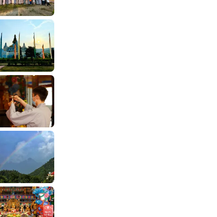
Bắt đầu các mối quan hệ
thân mật