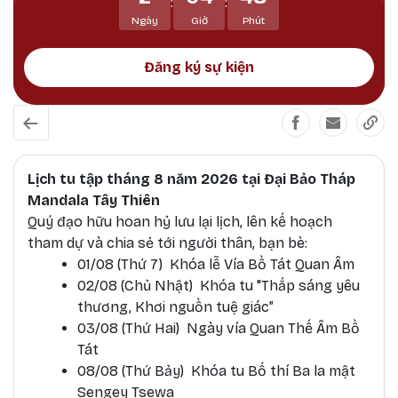
:
:
Ngày
Giờ
Phút
Đăng ký sự kiện
Lịch tu tập tháng 8 năm 2026 tại Đại Bảo Tháp
Mandala Tây Thiên
Quý đạo hữu hoan hỷ lưu lại lịch, lên kế hoạch
tham dự và chia sẻ tới người thân, bạn bè:
01/08 (Thứ 7) Khóa lễ Vía Bồ Tát Quan Âm
02/08 (Chủ Nhật) Khóa tu "Thắp sáng yêu
thương, Khơi nguồn tuệ giác”
03/08 (Thứ Hai) Ngày vía Quan Thế Âm Bồ
Tát
08/08 (Thứ Bảy) Khóa tu Bố thí Ba la mật
Sengey Tsewa