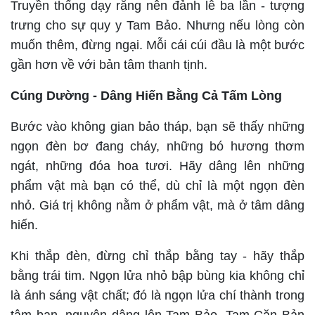
Truyền thống dạy rằng nên đảnh lễ ba lần - tượng
trưng cho sự quy y Tam Bảo. Nhưng nếu lòng còn
muốn thêm, đừng ngại. Mỗi cái cúi đầu là một bước
gần hơn về với bản tâm thanh tịnh.
Cúng Dường - Dâng Hiến Bằng Cả Tấm Lòng
Bước vào không gian bảo tháp, bạn sẽ thấy những
ngọn đèn bơ đang cháy, những bó hương thơm
ngát, những đóa hoa tươi. Hãy dâng lên những
phẩm vật mà bạn có thể, dù chỉ là một ngọn đèn
nhỏ. Giá trị không nằm ở phẩm vật, mà ở tâm dâng
hiến.
Khi thắp đèn, đừng chỉ thắp bằng tay - hãy thắp
bằng trái tim. Ngọn lửa nhỏ bập bùng kia không chỉ
là ánh sáng vật chất; đó là ngọn lửa chí thành trong
tâm bạn, nguyện dâng lên Tam Bảo, Tam Căn Bản