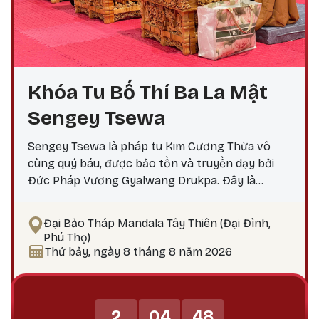
Khóa Tu Bố Thí Ba La Mật
Sengey Tsewa
Sengey Tsewa là pháp tu Kim Cương Thừa vô
cùng quý báu, được bảo tồn và truyền dạy bởi
Đức Pháp Vương Gyalwang Drukpa. Đây là
phương pháp thực hành giúp hành giả: Xả bỏ
phiền não bám chấp khổ đau Tích lũy công đức,
Đại Bảo Tháp Mandala Tây Thiên (Đại Đình,
hướng tới giác ngộ Tại sao nên thực hành vào
Phú Thọ)
ngày 25? Theo lịch Kim Cương Thừa, ngày 25 là
Thứ bảy, ngày 8 tháng 8 năm 2026
thời điểm công đức tu tập tăng trưởng mạnh
mẽ, đặc biệt thích hợp để thực hành các pháp tu
Phật Bản Tôn Mẫu Tính.
2
04
48