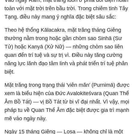
Vào ngày Rằm, mặt trăng luôn ở phía đối diện hoàn
toàn với mặt trời trên bầu trời. Trong chiêm tinh Tây
Tạng, điều này mang ý nghĩa đặc biệt sâu sắc:
Theo hệ thống Kālacakra, mặt trăng tháng Giêng
thường nằm trong hoặc gần chòm sao Sinhā (Sư
Tử) hoặc Kanyā (Xử Nữ) — những chòm sao liên
quan đến trí tuệ và sự trị vì. Điều này tăng cường
năng lực lãnh đạo tâm linh và phát triển trí tuệ phân
biệt.
Mặt trăng trong trạng thái 'viên mãn' (Purnimā) được
xem là biểu hiện của Đức Avalokiteśvara (Quan Thế
Âm Bồ Tát) — vị Bồ Tát từ bi vĩ đại nhất. Vì vậy, mọi
pháp tu về Quan Thế Âm đặc biệt được gia trì mạnh
mẽ vào ngày này.
Ngày 15 tháng Giêng — Losa — không chỉ là một