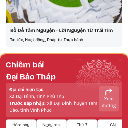
Bồ Đề Tâm Nguyện - Lời Nguyện Từ Trái Tim
Tin tức, Hoạt động, Pháp tu, Thực hành
Chiêm bái
Đại Bảo Tháp
Địa chỉ hiện tại:
Xã Đại Đình, Tình Phú Thọ
Xem
Trước sáp nhập:
Xã Đại Đình, huyện Tam
đường
Đảo, tỉnh Vĩnh Phúc
Hôm nay
Ngày mai
Thứ 7
CN