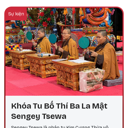
Sự kiện
Khóa Tu Bố Thí Ba La Mật
Sengey Tsewa
Sengey Tsewa là pháp tu Kim Cương Thừa vô