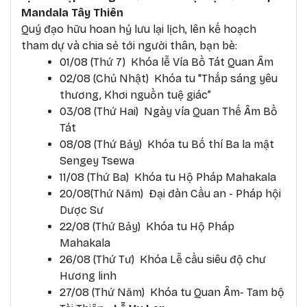
Mandala Tây Thiên
Quý đạo hữu hoan hỷ lưu lại lịch, lên kế hoạch
tham dự và chia sẻ tới người thân, bạn bè:
01/08 (Thứ 7) Khóa lễ Vía Bồ Tát Quan Âm
02/08 (Chủ Nhật) Khóa tu "Thắp sáng yêu
thương, Khơi nguồn tuệ giác”
03/08 (Thứ Hai) Ngày vía Quan Thế Âm Bồ
Tát
08/08 (Thứ Bảy) Khóa tu Bố thí Ba la mật
Sengey Tsewa
11/08 (Thứ Ba) Khóa tu Hộ Pháp Mahakala
20/08(Thứ Năm) Đại đàn Cầu an - Pháp hội
Dược Sư
22/08 (Thứ Bảy) Khóa tu Hộ Pháp
Mahakala
26/08 (Thứ Tư) Khóa Lễ cầu siêu độ chư
Hương linh
27/08 (Thứ Năm) Khóa tu Quan Âm- Tam bộ