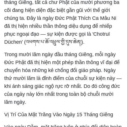
tháng Giêng, tất cả chư Phật của mười phương ba
cõi đang hiện diện đặc biệt gần gũi với thế giới
chúng ta. Đây là ngày Đức Phật Thích Ca Mâu Ni
đã thị hiện nhiều thần thông diệu dụng để nhiếp
phục ngoại đạo — sự kiện được gọi là 'Chotrul
Düchen' (འཕགས་པ་ཆོ་འཕྲུལ་གྱི་དུས་ཆེན།).
Trong mười lăm ngày đầu tháng Giêng, mỗi ngày
Đức Phật đã thị hiện một phép thần thông vĩ đại để
chuyển hóa những kẻ chống đối giáo pháp. Ngày
thứ mười lăm là đỉnh điểm của chuỗi sự kiện này —
khi ánh sáng giác ngộ rực rỡ nhất. Do đó công đức
của ngày này lớn nhất trong toàn bộ chuỗi mười
lăm ngày.
Vị Trí Của Mặt Trăng Vào Ngày 15 Tháng Giêng