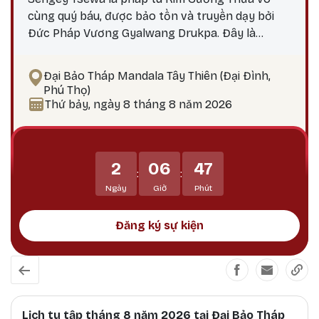
cùng quý báu, được bảo tồn và truyền dạy bởi
Đức Pháp Vương Gyalwang Drukpa. Đây là
phương pháp thực hành giúp hành giả: Xả bỏ
phiền não bám chấp khổ đau Tích lũy công đức,
Đại Bảo Tháp Mandala Tây Thiên (Đại Đình,
hướng tới giác ngộ Tại sao nên thực hành vào
Phú Thọ)
ngày 25? Theo lịch Kim Cương Thừa, ngày 25 là
Thứ bảy, ngày 8 tháng 8 năm 2026
thời điểm công đức tu tập tăng trưởng mạnh
mẽ, đặc biệt thích hợp để thực hành các pháp tu
Phật Bản Tôn Mẫu Tính.
2
06
47
:
:
Ngày
Giờ
Phút
Đăng ký sự kiện
Lịch tu tập tháng 8 năm 2026 tại Đại Bảo Tháp