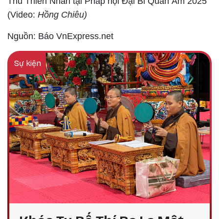
Thủ Thiên Nhãn tại Pháp hội Đại Bi Quan Âm 2025
(
Video:
Hồng Chiêu)
Nguồn: Báo
VnExpress
.net
Sự kiện