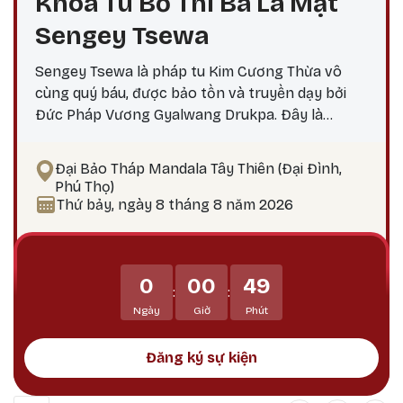
Khóa Tu Bố Thí Ba La Mật
Sengey Tsewa
Sengey Tsewa là pháp tu Kim Cương Thừa vô
cùng quý báu, được bảo tồn và truyền dạy bởi
Đức Pháp Vương Gyalwang Drukpa. Đây là
phương pháp thực hành giúp hành giả: Xả bỏ
phiền não bám chấp khổ đau Tích lũy công đức,
Đại Bảo Tháp Mandala Tây Thiên (Đại Đình,
hướng tới giác ngộ Tại sao nên thực hành vào
Phú Thọ)
ngày 25? Theo lịch Kim Cương Thừa, ngày 25 là
Thứ bảy, ngày 8 tháng 8 năm 2026
thời điểm công đức tu tập tăng trưởng mạnh
mẽ, đặc biệt thích hợp để thực hành các pháp tu
Phật Bản Tôn Mẫu Tính.
0
00
49
:
:
Ngày
Giờ
Phút
Đăng ký sự kiện