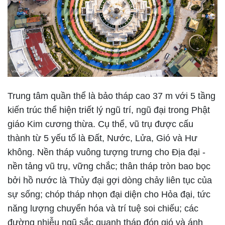
Trung tâm quần thể là bảo tháp cao 37 m với 5 tầng
kiến trúc thể hiện triết lý ngũ trí, ngũ đại trong Phật
giáo Kim cương thừa. Cụ thể, vũ trụ được cấu
thành từ 5 yếu tố là Đất, Nước, Lửa, Gió và Hư
không. Nền tháp vuông tượng trưng cho Địa đại -
nền tảng vũ trụ, vững chắc; thân tháp tròn bao bọc
bởi hồ nước là Thủy đại gợi dòng chảy liên tục của
sự sống; chóp tháp nhọn đại diện cho Hỏa đại, tức
năng lượng chuyển hóa và trí tuệ soi chiếu; các
đường nhiễu ngũ sắc quanh tháp đón gió và ánh