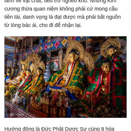
lành về vật chất, tiêu trừ nghèo khổ. Nhưng Kim
cương thừa quan niệm không phải cứ mong cầu
tiền tài, danh vọng là đạt được mà phải bắt nguồn
từ lòng bác ái, cho đi để nhận lại.
Hướng đông là Đức Phật Dược Sư cùng 8 hóa