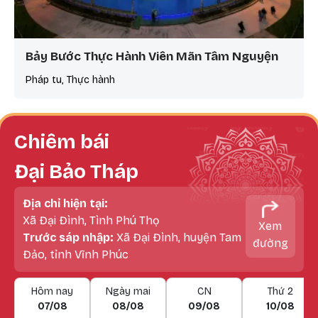
Bảy Bước Thực Hành Viên Mãn Tâm Nguyện
Pháp tu, Thực hành
Chiêm bái
Đại Bảo Tháp
Địa chỉ hiện tại:
Xã Đại Đình, Tình Phú Thọ
Xem
Trước sáp nhập:
Xã Đại Đình, huyện Tam
đường
Đảo, tỉnh Vĩnh Phúc
Hôm nay
Ngày mai
CN
Thứ 2
07/08
08/08
09/08
10/08