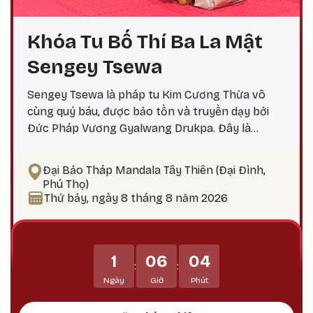
Khóa Tu Bố Thí Ba La Mật
Sengey Tsewa
Sengey Tsewa là pháp tu Kim Cương Thừa vô
cùng quý báu, được bảo tồn và truyền dạy bởi
Đức Pháp Vương Gyalwang Drukpa. Đây là
phương pháp thực hành giúp hành giả: Xả bỏ
phiền não bám chấp khổ đau Tích lũy công đức,
Đại Bảo Tháp Mandala Tây Thiên (Đại Đình,
hướng tới giác ngộ Tại sao nên thực hành vào
Phú Thọ)
ngày 25? Theo lịch Kim Cương Thừa, ngày 25 là
Thứ bảy, ngày 8 tháng 8 năm 2026
thời điểm công đức tu tập tăng trưởng mạnh
mẽ, đặc biệt thích hợp để thực hành các pháp tu
Phật Bản Tôn Mẫu Tính.
1
06
04
:
:
Ngày
Giờ
Phút