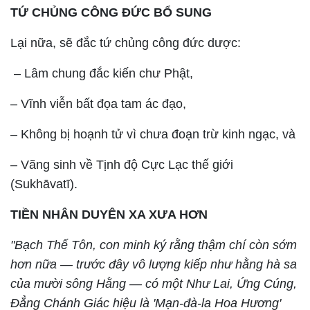
TỨ CHỦNG CÔNG ĐỨC BỔ SUNG
Lại nữa, sẽ đắc tứ chủng công đức dược:
– Lâm chung đắc kiến chư Phật,
– Vĩnh viễn bất đọa tam ác đạo,
– Không bị hoạnh tử vì chưa đoạn trừ kinh ngạc, và
– Vãng sinh về Tịnh độ Cực Lạc thế giới
(Sukhāvatī).
TIỀN NHÂN DUYÊN XA XƯA HƠN
"Bạch Thế Tôn, con minh ký rằng thậm chí còn sớm
hơn nữa — trước đây vô lượng kiếp như hằng hà sa
của mười sông Hằng — có một Như Lai, Ứng Cúng,
Đẳng Chánh Giác hiệu là 'Mạn-đà-la Hoa Hương'