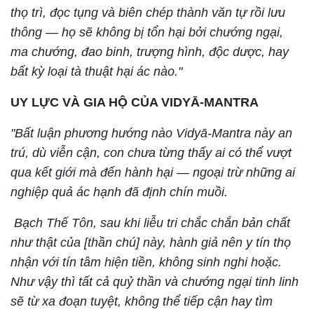
thọ trì, đọc tụng và biên chép thành văn tự rồi lưu
thông — họ sẽ không bị tổn hại bởi chướng ngại,
ma chướng, đao binh, trượng hình, độc dược, hay
bất kỳ loại tà thuật hại ác nào."
UY LỰC VÀ GIA HỘ CỦA VIDYĀ-MANTRA
"Bất luận phương hướng nào Vidyā-Mantra này an
trú, dù viễn cận, con chưa từng thấy ai có thể vượt
qua kết giới mà đến hành hại — ngoại trừ những ai
nghiệp quả ác hạnh đã định chín muồi.
Bạch Thế Tôn, sau khi liễu tri chắc chắn bản chất
như thật của [thần chú] này, hành giả nên y tín thọ
nhận với tín tâm hiện tiền, không sinh nghi hoặc.
Như vậy thì tất cả quỷ thần và chướng ngại tinh linh
sẽ từ xa đoạn tuyệt, không thể tiếp cận hay tìm