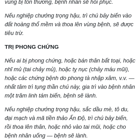
vùng bị tổn thương, bệnh nhân sẽ hồi phục.
Nếu nghiệp chướng trọng hậu, trì chú bảy biến vào
đất hoàng thổ mềm và thoa lên vùng bệnh, sẽ được
tiêu trừ.
TRỊ PHONG CHỨNG
Nếu ai bị phong chứng, hoặc bán thân bất toại, hoặc
nhĩ mủ (tai chảy mủ), hoặc tỵ nục (chảy máu mũi),
hoặc các chứng bệnh do phong tà nhập xâm, v.v. —
nhất tâm trì tụng thần chú này, gia trì vào bệnh nhân
một trăm linh tám biến, bệnh sẽ lành.
Nếu nghiệp chướng trọng hậu, sắc dầu mè, tô du,
đại mạch và mã tiền thảo Ấn Độ, trì chú bảy biến,
rồi thoa lên thân, hoặc nhỏ vào tai mũi, hoặc cho
bệnh nhân uống — bệnh sẽ lành.