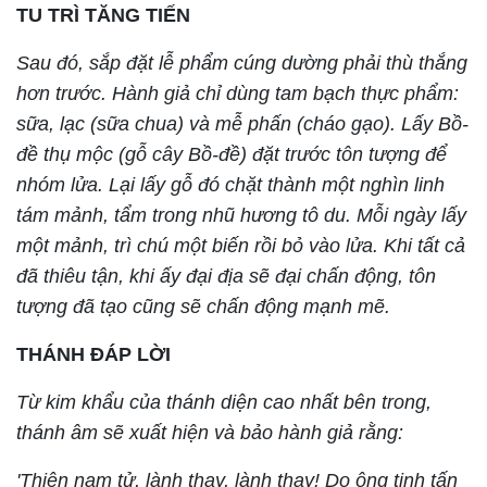
TU TRÌ TĂNG TIẾN
Sau đó, sắp đặt lễ phẩm cúng dường phải thù thắng
hơn trước. Hành giả chỉ dùng tam bạch thực phẩm:
sữa, lạc (sữa chua) và mễ phấn (cháo gạo). Lấy Bồ-
đề thụ mộc (gỗ cây Bồ-đề) đặt trước tôn tượng để
nhóm lửa. Lại lấy gỗ đó chặt thành một nghìn linh
tám mảnh, tẩm trong nhũ hương tô du. Mỗi ngày lấy
một mảnh, trì chú một biến rồi bỏ vào lửa. Khi tất cả
đã thiêu tận, khi ấy đại địa sẽ đại chấn động, tôn
tượng đã tạo cũng sẽ chấn động mạnh mẽ.
THÁNH ĐÁP LỜI
Từ kim khẩu của thánh diện cao nhất bên trong,
thánh âm sẽ xuất hiện và bảo hành giả rằng:
'Thiện nam tử, lành thay, lành thay! Do ông tinh tấn