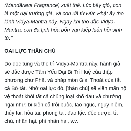
(Mandārava Fragrance) xuất thế. Lúc bấy giờ, con
là một đại trưởng giả, và con đã từ Đức Phật ấy thọ
lãnh Vidyā-Mantra này. Ngay khi thọ đắc Vidyā-
Mantra, con đã tịnh hóa bốn vạn kiếp luân hồi sinh
tử."
OAI LỰC THẦN CHÚ
Do đọc tụng và thọ trì Vidyā-Mantra này, hành giả
sẽ đắc được Tâm Yếu Đại Bi Trí Huệ của thập
phương chư Phật và pháp môn Giải Thoát của tất
cả Bồ-tát. Nhờ oai lực đó, [thần chú] sẽ viên mãn hộ
vệ thoát khỏi tất cả chủng loại khổ đau và chướng
ngại như: bị kiên cố trói buộc, lao ngục, nguy hiểm,
thủy tai, hỏa tai, phong tai, đạo tặc, độc dược, tà
chú, nhân hại, phi nhân hại, v.v.