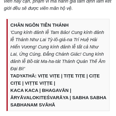
viễn hay cận, phạm vi mà hành giả tâm định làm kết
giới đều sẽ được viên mãn hộ vệ.
CHÂN NGÔN TIỄN THÁNH
'Cung kính đảnh lễ Tam Bảo! Cung kính đảnh
lễ Thánh Như Lai Tỳ-lô-giá-na Trí Huệ Hải
Hiển Vương! Cung kính đảnh lễ tất cả Như
Lai, Ứng Cúng, Đẳng Chánh Giác! Cung kính
đảnh lễ Bồ-tát Ma-ha-tát Thánh Quán Thế Âm
Đại Bi!'
TADYATHĀ: VIṬE VIṬE | TIṬE TIṬE | CIṬE
CIṬE | VIṬṬE VIṬṬE |
KACA KACA | BHAGAVĀN |
ĀRYĀVALOKITEŚVARĀYA | SABHA SABHA
SABHANAM SVĀHĀ