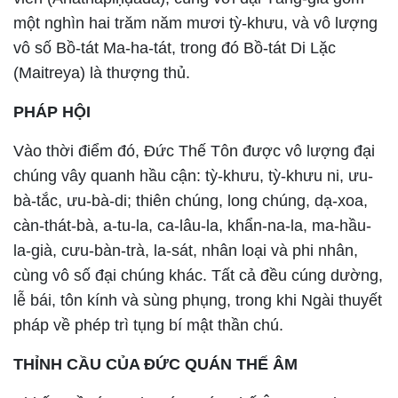
một nghìn hai trăm năm mươi tỳ-khưu, và vô lượng
vô số Bồ-tát Ma-ha-tát, trong đó Bồ-tát Di Lặc
(Maitreya) là thượng thủ.
PHÁP HỘI
Vào thời điểm đó, Đức Thế Tôn được vô lượng đại
chúng vây quanh hầu cận: tỳ-khưu, tỳ-khưu ni, ưu-
bà-tắc, ưu-bà-di; thiên chúng, long chúng, dạ-xoa,
càn-thát-bà, a-tu-la, ca-lâu-la, khẩn-na-la, ma-hầu-
la-già, cưu-bàn-trà, la-sát, nhân loại và phi nhân,
cùng vô số đại chúng khác. Tất cả đều cúng dường,
lễ bái, tôn kính và sùng phụng, trong khi Ngài thuyết
pháp về phép trì tụng bí mật thần chú.
THỈNH CẦU CỦA ĐỨC QUÁN THẾ ÂM