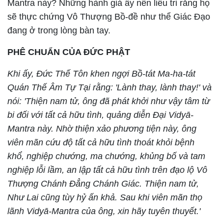
Mantra này? Những hành giả ấy nên liễu tri rằng họ
sẽ thực chứng Vô Thượng Bồ-đề như thể Giác Đạo
đang ở trong lòng bàn tay.
PHÊ CHUẨN CỦA ĐỨC PHẬT
Khi ấy, Đức Thế Tôn khen ngợi Bồ-tát Ma-ha-tát
Quán Thế Âm Tự Tại rằng: 'Lành thay, lành thay!' và
nói: 'Thiện nam tử, ông đã phát khởi như vậy tâm từ
bi đối với tất cả hữu tình, quảng diễn Đại Vidyā-
Mantra này. Nhờ thiện xảo phương tiện này, ông
viên mãn cứu độ tất cả hữu tình thoát khỏi bệnh
khổ, nghiệp chướng, ma chướng, khủng bố và tam
nghiệp lỗi lầm, an lập tất cả hữu tình trên đạo lộ Vô
Thượng Chánh Đẳng Chánh Giác. Thiện nam tử,
Như Lai cũng tùy hỷ ấn khả. Sau khi viên mãn thọ
lãnh Vidyā-Mantra của ông, xin hãy tuyên thuyết.'