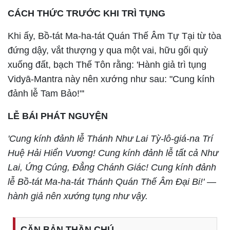
CÁCH THỨC TRƯỚC KHI TRÌ TỤNG
Khi ấy, Bồ-tát Ma-ha-tát Quán Thế Âm Tự Tại từ tòa
đứng dậy, vắt thượng y qua một vai, hữu gối quỳ
xuống đất, bạch Thế Tôn rằng: 'Hành giả trì tụng
Vidyā-Mantra này nên xướng như sau: "Cung kính
đảnh lễ Tam Bảo!"'
LỄ BÁI PHÁT NGUYỆN
'Cung kính đảnh lễ Thánh Như Lai Tỳ-lô-giá-na Trí
Huệ Hải Hiển Vương! Cung kính đảnh lễ tất cả Như
Lai, Ứng Cúng, Đẳng Chánh Giác! Cung kính đảnh
lễ Bồ-tát Ma-ha-tát Thánh Quán Thế Âm Đại Bi!' —
hành giả nên xướng tụng như vậy.
CĂN BẢN THẦN CHÚ