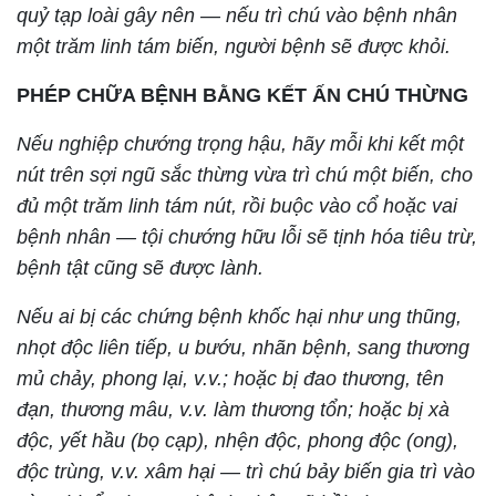
quỷ tạp loài gây nên — nếu trì chú vào bệnh nhân
một trăm linh tám biến, người bệnh sẽ được khỏi.
PHÉP CHỮA BỆNH BẰNG KẾT ẤN CHÚ THỪNG
Nếu nghiệp chướng trọng hậu, hãy mỗi khi kết một
nút trên sợi ngũ sắc thừng vừa trì chú một biến, cho
đủ một trăm linh tám nút, rồi buộc vào cổ hoặc vai
bệnh nhân — tội chướng hữu lỗi sẽ tịnh hóa tiêu trừ,
bệnh tật cũng sẽ được lành.
Nếu ai bị các chứng bệnh khốc hại như ung thũng,
nhọt độc liên tiếp, u bướu, nhãn bệnh, sang thương
mủ chảy, phong lại, v.v.; hoặc bị đao thương, tên
đạn, thương mâu, v.v. làm thương tổn; hoặc bị xà
độc, yết hầu (bọ cạp), nhện độc, phong độc (ong),
độc trùng, v.v. xâm hại — trì chú bảy biến gia trì vào