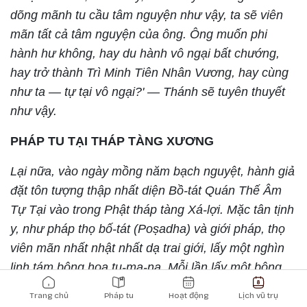
dõng mãnh tu cầu tâm nguyện như vậy, ta sẽ viên
mãn tất cả tâm nguyện của ông. Ông muốn phi
hành hư không, hay du hành vô ngại bất chướng,
hay trở thành Trì Minh Tiên Nhân Vương, hay cùng
như ta — tự tại vô ngại?' — Thánh sẽ tuyên thuyết
như vậy.
PHÁP TU TẠI THÁP TÀNG XƯƠNG
Lại nữa, vào ngày mồng năm bạch nguyệt, hành giả
đặt tôn tượng thập nhất diện Bồ-tát Quán Thế Âm
Tự Tại vào trong Phật tháp tàng Xá-lợi. Mặc tân tịnh
y, như pháp thọ bố-tát (Poṣadha) và giới pháp, thọ
viên mãn nhất nhật nhất dạ trai giới, lấy một nghìn
linh tám bông hoa tu-ma-na. Mỗi lần lấy một bông,
Main navigation
trì chú một biến cho đến khi hoàn tất tất cả. Khi ấy,
Trang chủ
Pháp tu
Hoạt động
Lịch vũ trụ
từ kim khẩu của một thánh diện trong tôn tượng, sẽ