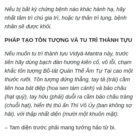
Nếu bị bất kỳ chứng bệnh nào khác hành hạ, hãy
nhất tâm trì chú gia trì, hoặc tự thân trì tụng, bệnh
nhân sẽ được khỏi.
PHÁP TẠO TÔN TƯỢNG VÀ TU TRÌ THÀNH TỰU
Nếu muốn tu trì thành tựu Vidyā-Mantra này, trước
tiên hãy dùng bạch đàn hương kiên cố, vô lỗi, chạm
khắc tôn tượng Bồ-tát Quán Thế Âm Tự Tại cao một
thước rưỡi. Tôn tượng đứng thẳng, tay tả (trái) cầm
liên hoa bát diệp (hoa sen tám cánh) và bảo châu
(hạt quý), tay hữu (phải) duỗi ra cầm bảo châu tràng
(chuỗi hạt), hiển thị thủ ấn Thí Vô Úy (ban không sợ
hãi), với thập nhất diện (mười một khuôn mặt):
– Tam diện trước phải mang tướng hảo từ bi.