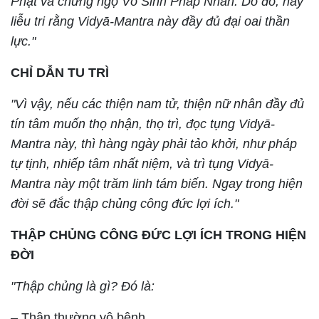
Phật và chứng ngộ Vô Sinh Pháp Nhẫn. Do đó, hãy
liễu tri rằng Vidyā-Mantra này đầy đủ đại oai thần
lực."
CHỈ DẪN TU TRÌ
"Vì vậy, nếu các thiện nam tử, thiện nữ nhân đầy đủ
tín tâm muốn thọ nhận, thọ trì, đọc tụng Vidyā-
Mantra này, thì hàng ngày phải tảo khởi, như pháp
tự tịnh, nhiếp tâm nhất niệm, và trì tụng Vidyā-
Mantra này một trăm linh tám biến. Ngay trong hiện
đời sẽ đắc thập chủng công đức lợi ích."
THẬP CHỦNG CÔNG ĐỨC LỢI ÍCH TRONG HIỆN
ĐỜI
"Thập chủng là gì? Đó là:
– Thân thường vô bệnh,