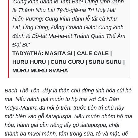
'Cung kính đảnh lễ Tam Bảo! Cung kính đảnh
lễ Thánh Như Lai Tỳ-lô-giá-na Trí Huệ Hải
Hiển Vương! Cung kính đảnh lễ tất cả Như
Lai, Ứng Cúng, Đẳng Chánh Giác! Cung kính
đảnh lễ Bồ-tát Ma-ha-tát Thánh Quán Thế Âm
Đại Bi!'
TADYATHĀ: MASITA SI | CALE CALE |
HURU HURU | CURU CURU | SURU SURU |
MURU MURU SVĀHĀ
Bạch Thế Tôn, đây là thần chú dùng tịnh hóa củi hộ
ma. Nếu hành giả muốn tu hộ ma với Căn Bản
Vidyā-Mantra đã nói ở trên, trước tiên trì chú này
một biến vào gỗ śatapuṣpa. Nếu muốn nhóm hộ ma
hỏa, hành giả cần riêng lấy gỗ śatapuṣpa, chặt
thành ba mươi mảnh, tẩm trong sữa, tô và mật, để