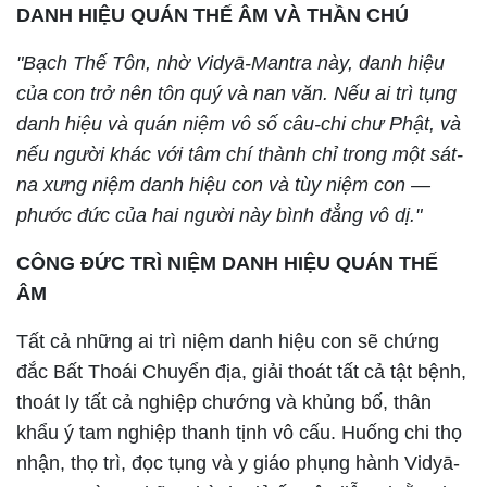
DANH HIỆU QUÁN THẾ ÂM VÀ THẦN CHÚ
"Bạch Thế Tôn, nhờ Vidyā-Mantra này, danh hiệu
của con trở nên tôn quý và nan văn. Nếu ai trì tụng
danh hiệu và quán niệm vô số câu-chi chư Phật, và
nếu người khác với tâm chí thành chỉ trong một sát-
na xưng niệm danh hiệu con và tùy niệm con —
phước đức của hai người này bình đẳng vô dị."
CÔNG ĐỨC TRÌ NIỆM DANH HIỆU QUÁN THẾ
ÂM
Tất cả những ai trì niệm danh hiệu con sẽ chứng
đắc Bất Thoái Chuyển địa, giải thoát tất cả tật bệnh,
thoát ly tất cả nghiệp chướng và khủng bố, thân
khẩu ý tam nghiệp thanh tịnh vô cấu. Huống chi thọ
nhận, thọ trì, đọc tụng và y giáo phụng hành Vidyā-