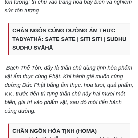
tôn tượng; trì chú vào tràng hoa bảy biến và nghiêm
sức tôn tượng.
CHÂN NGÔN CÚNG DƯỜNG ẨM THỰC
TADYATHĀ: SATE SATE | SITI SITI | SUDHU
SUDHU SVĀHĀ
Bạch Thế Tôn, đây là thần chú dùng tịnh hóa phẩm
vật ẩm thực cúng Phật. Khi hành giả muốn cúng
dường Đức Phật bằng ẩm thực, hoa tươi, quả phẩm,
v.v., trước tiên trì tụng thần chú này hai mươi mốt
biến, gia trì vào phẩm vật, sau đó mới tiến hành
cúng dường.
CHÂN NGÔN HỎA TỊNH (HOMA)