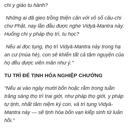
chi y giáo tu hành?
Những ai đã gieo trồng thiện căn với vô số câu-chi
chư Phật, nay lần đầu được nghe Vidyā-Mantra này.
Huống chi y pháp thọ trì, tu học?
Nếu ai đọc tụng, thọ trì Vidyā-Mantra này trong hạ
an cư (mùa hè), con sẽ khiến tất cả tâm nguyện của
họ đều được viên mãn như ý."
TU TRÌ ĐỂ TỊNH HÓA NGHIỆP CHƯỚNG
"Nếu ai vào ngày mười bốn hoặc rằm trong tuần
trăng sáng thọ trì trai giới, như pháp thọ giới, y pháp
tự tịnh, nhất tâm niệm ký con, và trì tụng Vidyā-
Mantra này — sẽ tịnh hóa bốn vạn kiếp sinh tử luân
hồi."