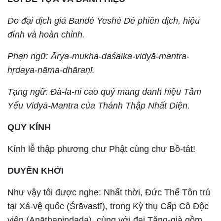
Do đại dịch giả Bandé Yeshé Dé phiên dịch, hiệu
đính và hoàn chỉnh.
Phạn ngữ: Ārya-mukha-daśaika-vidyā-mantra-
hṛdaya-nāma-dhāraṇī.
Tạng ngữ: Đà-la-ni cao quý mang danh hiệu Tâm
Yếu Vidyā-Mantra của Thánh Thập Nhất Diện.
QUY KÍNH
Kính lễ thập phương chư Phật cùng chư Bồ-tát!
DUYÊN KHỞI
Như vậy tôi được nghe: Nhất thời, Đức Thế Tôn trú
tại Xá-vệ quốc (Śrāvastī), trong Kỳ thụ Cấp Cô Độc
viên (Anāthapiṇḍada), cùng với đại Tăng-già gồm