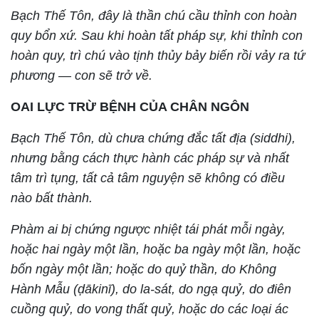
Bạch Thế Tôn, đây là thần chú cầu thỉnh con hoàn
quy bổn xứ. Sau khi hoàn tất pháp sự, khi thỉnh con
hoàn quy, trì chú vào tịnh thủy bảy biến rồi vảy ra tứ
phương — con sẽ trở về.
OAI LỰC TRỪ BỆNH CỦA CHÂN NGÔN
Bạch Thế Tôn, dù chưa chứng đắc tất địa (siddhi),
nhưng bằng cách thực hành các pháp sự và nhất
tâm trì tụng, tất cả tâm nguyện sẽ không có điều
nào bất thành.
Phàm ai bị chứng ngược nhiệt tái phát mỗi ngày,
hoặc hai ngày một lần, hoặc ba ngày một lần, hoặc
bốn ngày một lần; hoặc do quỷ thần, do Không
Hành Mẫu (ḍākinī), do la-sát, do ngạ quỷ, do điên
cuồng quỷ, do vong thất quỷ, hoặc do các loại ác