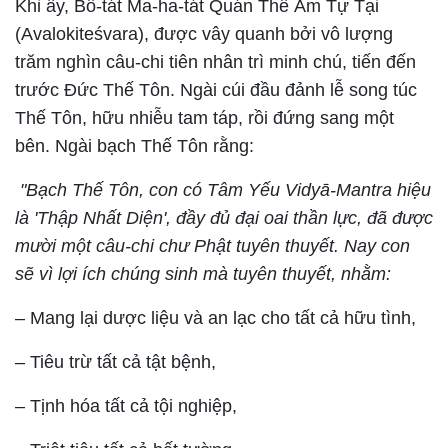
Khi ấy, Bồ-tát Ma-ha-tát Quán Thế Âm Tự Tại
(Avalokiteśvara), được vây quanh bởi vô lượng
trăm nghìn câu-chi tiên nhân trì minh chú, tiến đến
trước Đức Thế Tôn. Ngài cúi đầu đảnh lễ song túc
Thế Tôn, hữu nhiễu tam táp, rồi đứng sang một
bên. Ngài bạch Thế Tôn rằng:
"Bạch Thế Tôn, con có Tâm Yếu Vidyā-Mantra hiệu
là 'Thập Nhất Diện', đầy đủ đại oai thần lực, đã được
mười một câu-chi chư Phật tuyên thuyết. Nay con
sẽ vì lợi ích chúng sinh mà tuyên thuyết, nhằm:
– Mang lại dược liệu và an lạc cho tất cả hữu tình,
– Tiêu trừ tất cả tật bệnh,
– Tịnh hóa tất cả tội nghiệp,