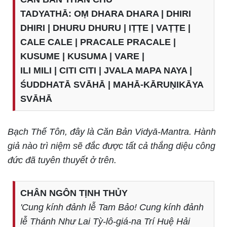
TADYATHĀ: OṂ DHARA DHARA | DHIRI
DHIRI | DHURU DHURU | IṬṬE | VAṬṬE |
CALE CALE | PRACALE PRACALE |
KUSUME | KUSUMA | VARE |
ILI MILI | CITI CITI | JVALA MAPA NAYA |
ŚUDDHATĀ SVĀHĀ | MAHĀ-KĀRUṆIKĀYA
SVĀHĀ
Bạch Thế Tôn, đây là Căn Bản Vidyā-Mantra. Hành
giả nào trì niệm sẽ đắc được tất cả thắng diệu công
đức đã tuyên thuyết ở trên.
CHÂN NGÔN TỊNH THỦY
'Cung kính đảnh lễ Tam Bảo! Cung kính đảnh
lễ Thánh Như Lai Tỳ-lô-giá-na Trí Huệ Hải