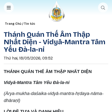
Nhảy đến nội dung
Breadcrumb
Trang Chủ
Tin tức
Thánh Quán Thế Âm Thập
Nhất Diện - Vidyā-Mantra Tâm
Yếu Đà-la-ni
Thứ hai, 18/05/2026, 09:52
THÁNH QUÁN THẾ ÂM THẬP NHẤT DIỆN
Vidyā-Mantra Tâm Yếu Đà-la-ni
(Ārya-mukha-daśaika-vidyā-mantra-hṛdaya-nāma-
dhāraṇī)
LỜI ĐỀ TỰA VÀ DANH HIỆU