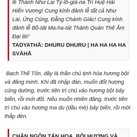
lễ Thánh Như Lai Tỳ-lô-giá-na Trí Huệ Hải
Hiển Vương! Cung kính đảnh lễ tất cả Như
Lai, Ứng Cúng, Đẳng Chánh Giác! Cung kính
đảnh lễ Bồ-tát Ma-ha-tát Thánh Quán Thế Âm
Đại Bi!'
TADYATHĀ: DHURU DHURU | HA HA HA HA
SVĀHĀ
Bạch Thế Tôn, đây là thần chú tịnh hóa hương bột
và đăng minh. Khi đã nhập đàn, muốn đốt hương
cúng dường, trước tiên trì chú vào hương bột bảy
biến, rồi mới đốt. Nếu muốn nhiên đăng, trước tiên
trì chú vào hương ma du (dầu mè) bảy biến, rồi mới
thắp đèn.
CHÂN NGÔN TÁN HOA, BÔI HƯƠNG VÀ