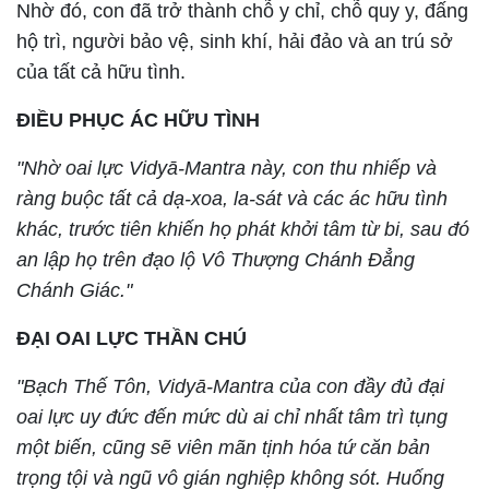
Nhờ đó, con đã trở thành chỗ y chỉ, chỗ quy y, đấng
hộ trì, người bảo vệ, sinh khí, hải đảo và an trú sở
của tất cả hữu tình.
ĐIỀU PHỤC ÁC HỮU TÌNH
"Nhờ oai lực Vidyā-Mantra này, con thu nhiếp và
ràng buộc tất cả dạ-xoa, la-sát và các ác hữu tình
khác, trước tiên khiến họ phát khởi tâm từ bi, sau đó
an lập họ trên đạo lộ Vô Thượng Chánh Đẳng
Chánh Giác."
ĐẠI OAI LỰC THẦN CHÚ
"Bạch Thế Tôn, Vidyā-Mantra của con đầy đủ đại
oai lực uy đức đến mức dù ai chỉ nhất tâm trì tụng
một biến, cũng sẽ viên mãn tịnh hóa tứ căn bản
trọng tội và ngũ vô gián nghiệp không sót. Huống