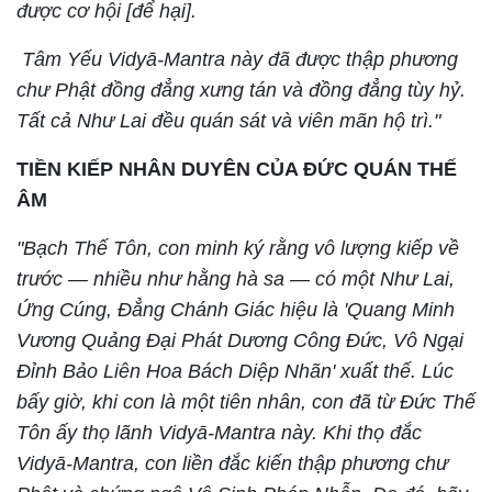
được cơ hội [để hại].
Tâm Yếu Vidyā-Mantra này đã được thập phương
chư Phật đồng đẳng xưng tán và đồng đẳng tùy hỷ.
Tất cả Như Lai đều quán sát và viên mãn hộ trì."
TIỀN KIẾP NHÂN DUYÊN CỦA ĐỨC QUÁN THẾ
ÂM
"Bạch Thế Tôn, con minh ký rằng vô lượng kiếp về
trước — nhiều như hằng hà sa — có một Như Lai,
Ứng Cúng, Đẳng Chánh Giác hiệu là 'Quang Minh
Vương Quảng Đại Phát Dương Công Đức, Vô Ngại
Đỉnh Bảo Liên Hoa Bách Diệp Nhãn' xuất thế. Lúc
bấy giờ, khi con là một tiên nhân, con đã từ Đức Thế
Tôn ấy thọ lãnh Vidyā-Mantra này. Khi thọ đắc
Vidyā-Mantra, con liền đắc kiến thập phương chư