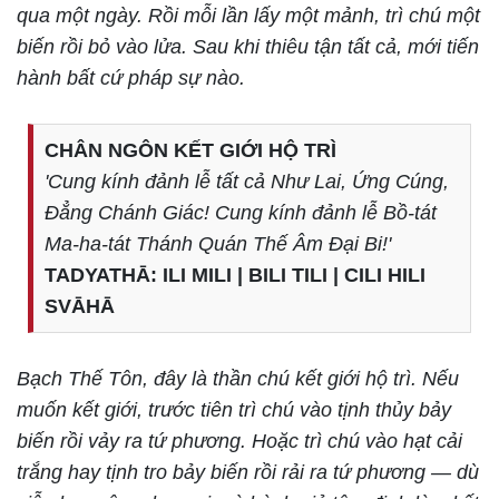
qua một ngày. Rồi mỗi lần lấy một mảnh, trì chú một
biến rồi bỏ vào lửa. Sau khi thiêu tận tất cả, mới tiến
hành bất cứ pháp sự nào.
CHÂN NGÔN KẾT GIỚI HỘ TRÌ
'Cung kính đảnh lễ tất cả Như Lai, Ứng Cúng,
Đẳng Chánh Giác! Cung kính đảnh lễ Bồ-tát
Ma-ha-tát Thánh Quán Thế Âm Đại Bi!'
TADYATHĀ: ILI MILI | BILI TILI | CILI HILI
SVĀHĀ
Bạch Thế Tôn, đây là thần chú kết giới hộ trì. Nếu
muốn kết giới, trước tiên trì chú vào tịnh thủy bảy
biến rồi vảy ra tứ phương. Hoặc trì chú vào hạt cải
trắng hay tịnh tro bảy biến rồi rải ra tứ phương — dù