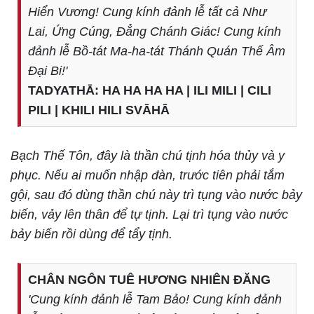
Hiển Vương! Cung kính đảnh lễ tất cả Như
Lai, Ứng Cúng, Đẳng Chánh Giác! Cung kính
đảnh lễ Bồ-tát Ma-ha-tát Thánh Quán Thế Âm
Đại Bi!'
TADYATHĀ: HA HA HA HA | ILI MILI | CILI
PILI | KHILI HILI SVĀHĀ
Bạch Thế Tôn, đây là thần chú tịnh hóa thủy và y
phục. Nếu ai muốn nhập đàn, trước tiên phải tắm
gội, sau đó dùng thần chú này trì tụng vào nước bảy
biến, vảy lên thân để tự tịnh. Lại trì tụng vào nước
bảy biến rồi dùng để tẩy tịnh.
CHÂN NGÔN TUÊ HƯƠNG NHIÊN ĐĂNG
'Cung kính đảnh lễ Tam Bảo! Cung kính đảnh