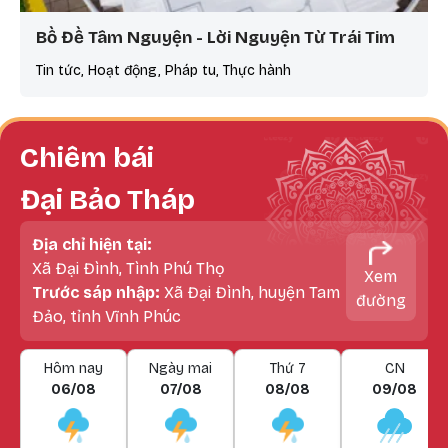
Bồ Đề Tâm Nguyện - Lời Nguyện Từ Trái Tim
Tin tức, Hoạt động, Pháp tu, Thực hành
Chiêm bái
Đại Bảo Tháp
Địa chỉ hiện tại:
Xã Đại Đình, Tình Phú Thọ
Xem
Trước sáp nhập:
Xã Đại Đình, huyện Tam
đường
Đảo, tỉnh Vĩnh Phúc
Hôm nay
Ngày mai
Thứ 7
CN
06/08
07/08
08/08
09/08