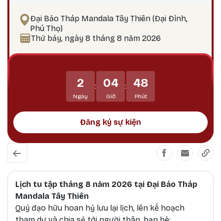
phương pháp thực hành giúp hành giả: Xả bỏ
phiền não bám chấp khổ đau Tích lũy công đức,
Đại Bảo Tháp Mandala Tây Thiên (Đại Đình,
hướng tới giác ngộ Tại sao nên thực hành vào
Phú Thọ)
ngày 25? Theo lịch Kim Cương Thừa, ngày 25 là
Thứ bảy, ngày 8 tháng 8 năm 2026
thời điểm công đức tu tập tăng trưởng mạnh
mẽ, đặc biệt thích hợp để thực hành các pháp tu
Phật Bản Tôn Mẫu Tính.
2
04
48
:
:
Ngày
Giờ
Phút
Đăng ký sự kiện
Lịch tu tập tháng 8 năm 2026 tại Đại Bảo Tháp
Mandala Tây Thiên
Quý đạo hữu hoan hỷ lưu lại lịch, lên kế hoạch
tham dự và chia sẻ tới người thân, bạn bè: