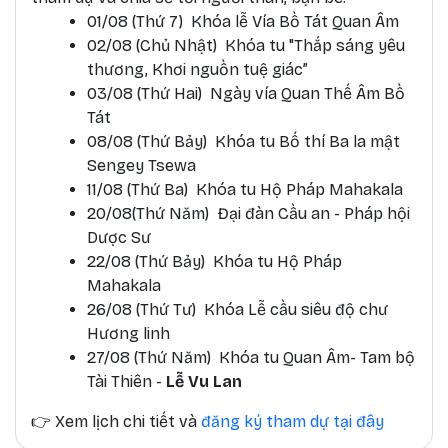
01/08 (Thứ 7) Khóa lễ Vía Bồ Tát Quan Âm
02/08 (Chủ Nhật) Khóa tu "Thắp sáng yêu
thương, Khơi nguồn tuệ giác”
03/08 (Thứ Hai) Ngày vía Quan Thế Âm Bồ
Tát
08/08 (Thứ Bảy) Khóa tu Bố thí Ba la mật
Sengey Tsewa
11/08 (Thứ Ba) Khóa tu Hộ Pháp Mahakala
20/08(Thứ Năm) Đại đàn Cầu an - Pháp hội
Dược Sư
22/08 (Thứ Bảy) Khóa tu Hộ Pháp
Mahakala
26/08 (Thứ Tư) Khóa Lễ cầu siêu độ chư
Hương linh
27/08 (Thứ Năm) Khóa tu Quan Âm- Tam bộ
Tài Thiên -
Lễ Vu Lan
👉
Xem lịch chi tiết và
đăng ký tham dự tại đây