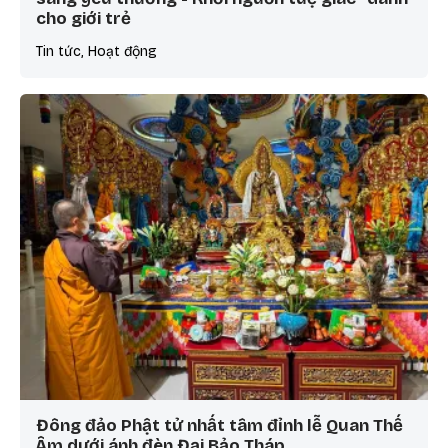
cho giới trẻ
Tin tức, Hoạt động
Đông đảo Phật tử nhất tâm đỉnh lễ Quan Thế
Âm dưới ánh đèn Đại Bảo Tháp