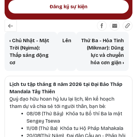
Đăng ký sự kiện
Book traversal links for Bánh Xe Thờ
‹
Chủ Nhật - Mặt
Lên
Thứ Ba - Hỏa Tinh
Trời (Nyima):
(Mikmar): Dũng
Thắp sáng động
lực và chuyển
cơ
hóa cơn giận
›
Lịch tu tập tháng 8 năm 2026 tại Đại Bảo Tháp
Mandala Tây Thiên
Quý đạo hữu hoan hỷ lưu lại lịch, lên kế hoạch
tham dự và chia sẻ tới người thân, bạn bè:
08/08 (Thứ Bảy) Khóa tu Bố thí Ba la mật
Sengey Tsewa
11/08 (Thứ Ba) Khóa tu Hộ Pháp Mahakala
20/08(Thứ Năm) Đại đàn Cầu an - Pháp hội