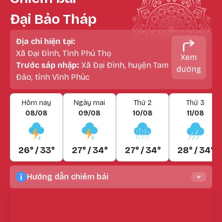
Đại Bảo Tháp
Địa chỉ hiện tại:
Xã Đại Đình, Tình Phú Thọ
Xem
Trước sáp nhập:
Xã Đại Đình, huyện Tam
đường
Đảo, tỉnh Vĩnh Phúc
Hôm nay
Ngày mai
Thứ 2
Thứ 3
08/08
09/08
10/08
11/08
26° / 33°
27° / 34°
27° / 34°
28° / 34°
Hướng dẫn chiêm bái