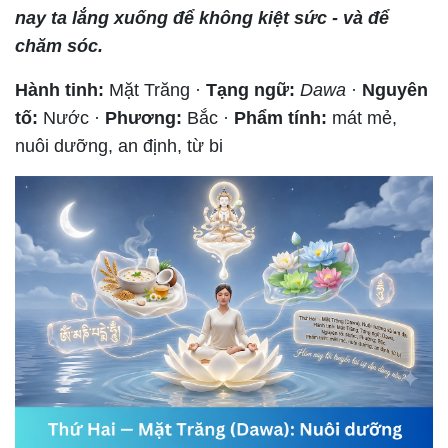
nay ta lắng xuống để không kiệt sức - và để
chăm sóc.
Hành tinh:
Mặt Trăng ·
Tạng ngữ:
Dawa
·
Nguyên
tố:
Nước ·
Phương:
Bắc ·
Phẩm tính:
mát mẻ,
nuôi dưỡng, an định, từ bi