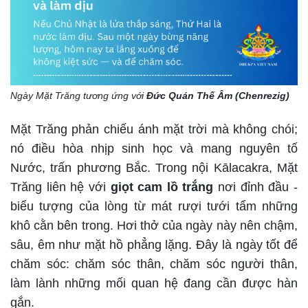
Ngày Mặt Trăng tương ứng với
Đức Quán Thế Âm (Chenrezig)
Mặt Trăng phản chiếu ánh mặt trời mà không chói;
nó điều hòa nhịp sinh học và mang nguyên tố
Nước, trấn phương Bắc. Trong nội Kālacakra, Mặt
Trăng liên hệ với
giọt cam lồ trắng
nơi đỉnh đầu -
biểu tượng của lòng từ mát rượi tưới tẩm những
khô cằn bên trong. Hơi thở của ngày này nên chậm,
sâu, êm như mặt hồ phẳng lặng. Đây là ngày tốt để
chăm sóc: chăm sóc thân, chăm sóc người thân,
làm lành những mối quan hệ đang cần được hàn
gắn.