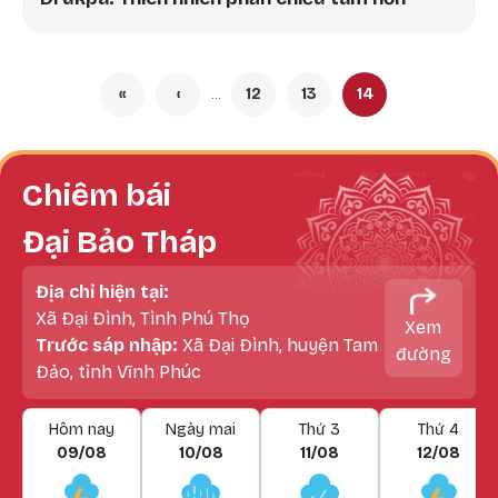
Pagination
«
‹
12
13
14
…
First page
Trang trước
Trang
Trang
Trang hiện thời
Chiêm bái
Đại Bảo Tháp
Địa chỉ hiện tại:
Xã Đại Đình, Tình Phú Thọ
Xem
Trước sáp nhập:
Xã Đại Đình, huyện Tam
đường
Đảo, tỉnh Vĩnh Phúc
Hôm nay
Ngày mai
Thứ 3
Thứ 4
09/08
10/08
11/08
12/08