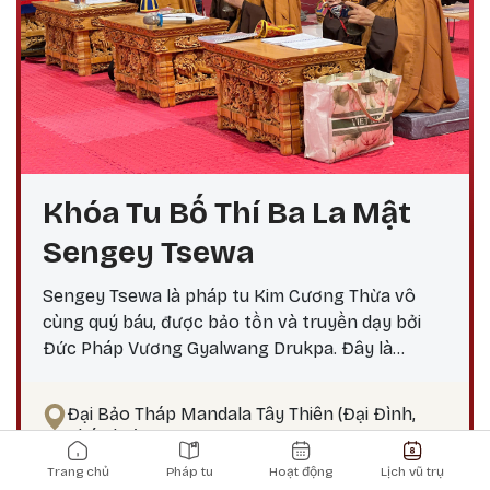
Khóa Tu Bố Thí Ba La Mật
Sengey Tsewa
Sengey Tsewa là pháp tu Kim Cương Thừa vô
cùng quý báu, được bảo tồn và truyền dạy bởi
Đức Pháp Vương Gyalwang Drukpa. Đây là
phương pháp thực hành giúp hành giả: Xả bỏ
phiền não bám chấp khổ đau Tích lũy công đức,
Đại Bảo Tháp Mandala Tây Thiên (Đại Đình,
hướng tới giác ngộ Tại sao nên thực hành vào
Phú Thọ)
Main navigation
ngày 25? Theo lịch Kim Cương Thừa, ngày 25 là
Thứ bảy, ngày 8 tháng 8 năm 2026
Trang chủ
Pháp tu
Hoạt động
Lịch vũ trụ
thời điểm công đức tu tập tăng trưởng mạnh