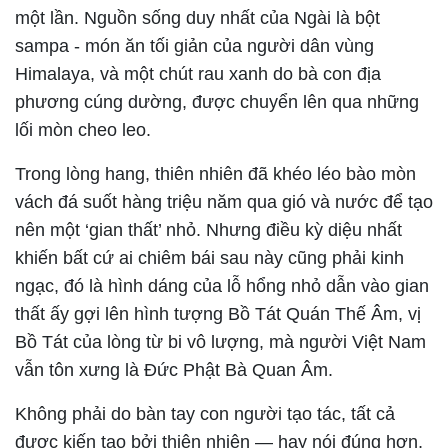
một lần. Nguồn sống duy nhất của Ngài là bột
sampa - món ăn tối giản của người dân vùng
Himalaya, và một chút rau xanh do bà con địa
phương cúng dường, được chuyển lên qua những
lối mòn cheo leo.
Trong lòng hang, thiên nhiên đã khéo léo bào mòn
vách đá suốt hàng triệu năm qua gió và nước để tạo
nên một ‘gian thất’ nhỏ. Nhưng điều kỳ diệu nhất
khiến bất cứ ai chiêm bái sau này cũng phải kinh
ngạc, đó là hình dáng của lỗ hổng nhỏ dẫn vào gian
thất ấy gợi lên hình tượng Bồ Tát Quán Thế Âm, vị
Bồ Tát của lòng từ bi vô lượng, mà người Việt Nam
vẫn tôn xưng là Đức Phật Bà Quan Âm.
Không phải do bàn tay con người tạo tác, tất cả
được kiến tạo bởi thiên nhiên — hay nói đúng hơn,