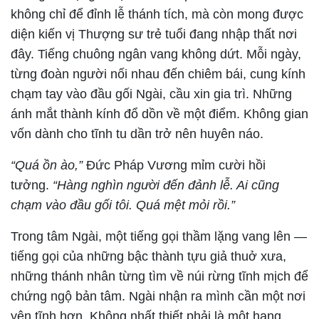
không chỉ để đỉnh lễ thánh tích, mà còn mong được
diện kiến vị Thượng sư trẻ tuổi đang nhập thất nơi
đây. Tiếng chuông ngân vang không dứt. Mỗi ngày,
từng đoàn người nối nhau đến chiêm bái, cung kính
chạm tay vào đầu gối Ngài, cầu xin gia trì. Những
ánh mắt thành kính đổ dồn về một điểm. Không gian
vốn dành cho tĩnh tu dần trở nên huyên náo.
“Quá ồn ào,”
Đức Pháp Vương mỉm cười hồi
tưởng.
“Hàng nghìn người đến đảnh lễ. Ai cũng
chạm vào đầu gối tôi. Quá mệt mỏi rồi.”
Trong tâm Ngài, một tiếng gọi thầm lặng vang lên —
tiếng gọi của những bậc thành tựu giả thuở xưa,
những thánh nhân từng tìm về núi rừng tĩnh mịch để
chứng ngộ bản tâm. Ngài nhận ra mình cần một nơi
yên tĩnh hơn. Không nhất thiết phải là một hang