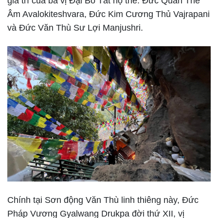
gia trì của ba vị Đại Bồ Tát hộ thế: Đức Quán Thế
Âm Avalokiteshvara, Đức Kim Cương Thủ Vajrapani
và Đức Văn Thù Sư Lợi Manjushri.
Chính tại Sơn động Văn Thù linh thiêng này, Đức
Pháp Vương Gyalwang Drukpa đời thứ XII, vị