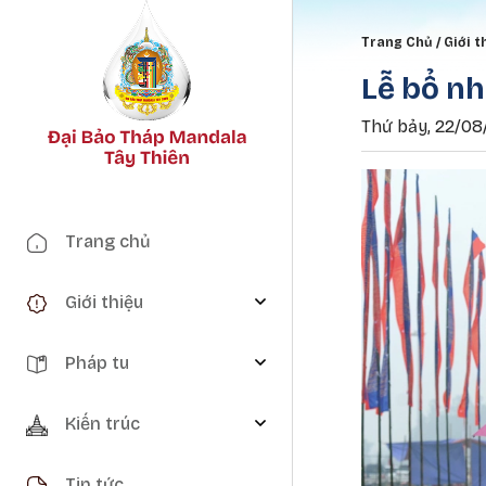
Breadc
Trang Chủ
Giới t
Lễ bổ nh
Thứ bảy, 22/08/
Main navigation
Trang chủ
Giới thiệu
Pháp tu
Kiến trúc
Tin tức