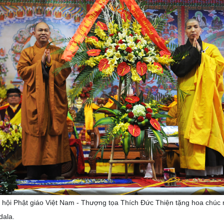
hội Phật giáo Việt Nam - Thượng tọa Thích Đức Thiện tặng hoa chúc m
dala.