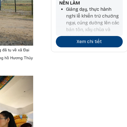
NÊN LÀM
Giảng dạy, thực hành
nghi lễ khiển trừ chướng
ngại, cúng dường lên các
bản tôn, xây chùa và
Bảo tháp
Xem chi tiết
Tiến hành hoạt động
 đã tụ về xã Đại
thương mại và ký kết
công hồ Hương Thủy
hợp đồng
Làm nông nghiệp và
trồng cây, làm thuốc,
phẫu thuật, làm hương,
chiêm tinh
Các hoạt động liên quan
đến đá và kim loại quý
Công việc kiến trúc và
liên quan đến nước, đi lại