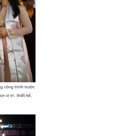
Bắt đầu các mối quan hệ
thân mật
g công trình trước
 vị trí, thiết kế,