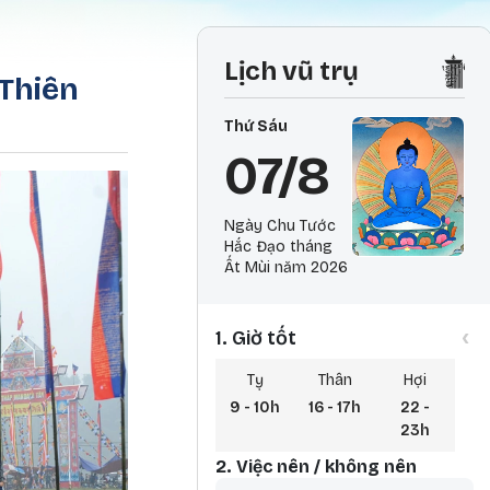
Lịch vũ trụ
 Thiên
Thứ Sáu
07/8
Ngày Chu Tước
Hắc Đạo tháng
Ất Mùi năm 2026
‹
1. Giờ tốt
Tỵ
Thân
Hợi
9 - 10h
16 - 17h
22 -
23h
2. Việc nên / không nên