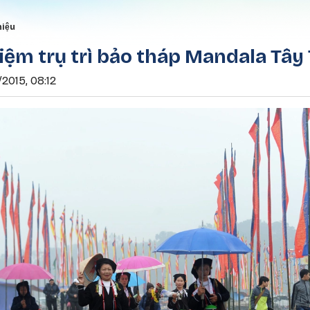
Nhảy đến nội dung
rumb
hiệu
iệm trụ trì bảo tháp Mandala Tây
2015, 08:12