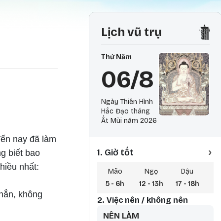
Lịch vũ trụ
Thứ Năm
06/8
Ngày Thiên Hình
Hắc Đạo tháng
Ất Mùi năm 2026
đến nay đã làm
›
1. Giờ tốt
g biết bao
hiều nhất:
Mão
Ngọ
Dậu
5 - 6h
12 - 13h
17 - 18h
0 
 hẳn, không
2. Việc nên / không nên
NÊN LÀM