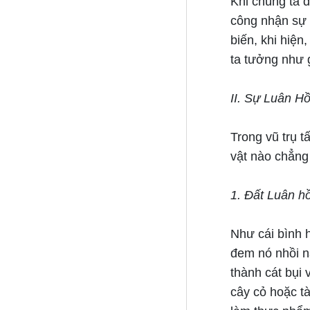
Khi chúng ta đ
công nhận sự L
biến, khi hiện
ta tưởng như 
II. Sự Luân H
Trong vũ trụ t
vật nào chẳng
1. Đất Luân hồ
Như cái bình 
đem nó nhồi nắ
thành cát bụi v
cây cỏ hoặc tà