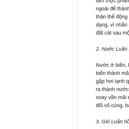
làm thực phẩm 
ngoài để thành
thân thể động 
dạng, vì nhân
đất cát sau mộ
2. Nước Luân 
Nước ở biển, b
biến thành mâ
gặp hơi lạnh q
ra thành nước 
xoay vần mãi 
đổi vô cùng, b
3. Gió Luân hồ