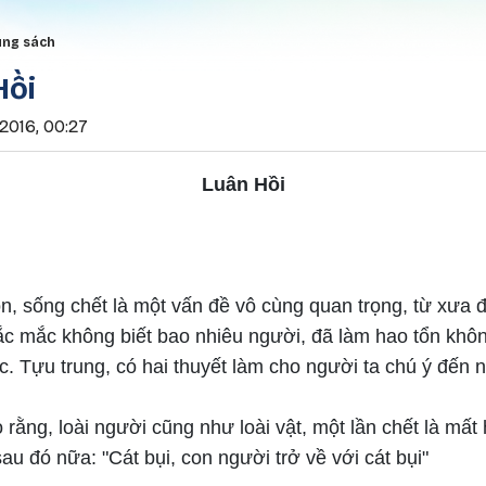
Nhảy đến nội dung
rumb
ung sách
Hồi
2016, 00:27
Luân Hồi
n, sống chết là một vấn đề vô cùng quan trọng, từ xưa 
ắc mắc không biết bao nhiêu người, đã làm hao tổn khôn
. Tựu trung, có hai thuyết làm cho người ta chú ý đến n
 rằng, loài người cũng như loài vật, một lần chết là mất
 sau đó nữa: "Cát bụi, con người trở về với cát bụi"