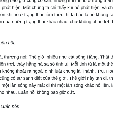
óng bao giờ cũng có sẵn, nhưng khi thì nó ở trạng thái 
ái phát hiện. Mắt chúng ta chỉ thấy khi nó phát hiện, và ch
òn khi nó ở trạng thái tiềm thức thì ta bảo là nó không có
ồi qua những trạng thái khác nhau, chứ không phải dứt 
uân hồi:
ật thường nói: Thế giới nhiều như cát sông Hằng. Thật 
ên trời, thấy hằng hà sa số tinh tú. Mỗi tinh tú là một thế
u không thoát ra ngoài định luật chung là Thành, Trụ, Ho
cũng có sự sanh diệt của thế giới. Thế giới nầy tan đi, th
một làn sóng này mất đi thì một làn sóng khác nổi lên,
cho nhau, Luân hồi không bao giờ dứt.
 Luân hồi: