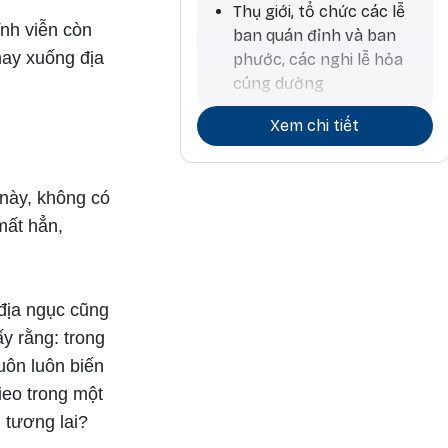
Thụ giới, tổ chức các lễ
ĩnh viễn còn
ban quán đỉnh và ban
hay xuống địa
phước, các nghi lễ hỏa
cúng dường
Thực hành chân ngôn
Xem chi tiết
và kiến lập các mandala
Bắt đầu cho mối quan hệ
 này, không có
thân thiết, học tập và
mất hẳn,
giảng dạy
Gieo trồng, làm thuốc và
chữa bệnh, ủ men, xây
địa ngục cũng
nhà, nhập trạch, xây bảo
tháp và chùa chiền
y rằng: trong
luôn luôn biến
Đặt tên, các hoạt động
gieo trong một
liên quan đến ngựa,
thương mại, kim khí
g tương lai?