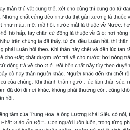
y thân thú vật cũng thế, xét cho cùng thì cũng do tứ đại
a. Những chất cứng dẻo như da thịt gân xương là thuộc 
 như máu, mỡ, mồ hôi, nước mắt là thuộc về Nước; hơi
 phổi hô hấp, tay chân cử động là thuộc về Gió; hơi nóng 
Như trên chúng ta đã thấy, tứ đại đều Luân hồi, thì thân
g phải Luân hồi theo. Khi thân này chết và đến lúc tan rã
về cho Đất; chất đượm ướt trả về cho nước; hơi nóng tr
 cử động trả về cho Gió. Rồi bốn chất nầy tùy theo duy
 cây cỏ hay thân người khác. Người khác đến khi chết rồ
 cũ của chúng. Khi thành thân người, lúc làm thân súc,
ăm đã dời đi nơi khác, không phải thường còn, cũng kh
n hồi.
iếng tăm của Trung Hoa là ông Lương Khải Siêu có nói, t
 Phật Giáo Ấn Độ:"...Con người luôn luôn, trong từng ph