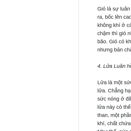
Gió là sự luân
ra, bốc lên c
không khí ở cá
chậm thì gió n
bão. Gió có kh
nhưng bản chấ
4. Lửa Luân hồ
Lửa là một sứ
lửa. Chẳng hạn
sức nóng ở đâu
lửa này có thể
than, một phầ
khí, chất chứa