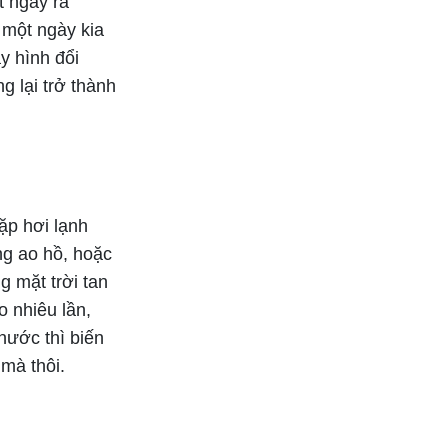
t ngay ra
 một ngày kia
ay hình đổi
 lại trở thành
ặp hơi lạnh
ng ao hồ, hoặc
g mặt trời tan
o nhiêu lần,
nước thì biến
mà thôi.