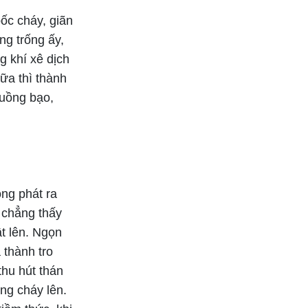
ốc cháy, giãn
ng trống ấy,
g khí xê dịch
nữa thì thành
cuồng bạo,
ng phát ra
a chẳng thấy
ật lên. Ngọn
 thành tro
thu hút thán
ng cháy lên.