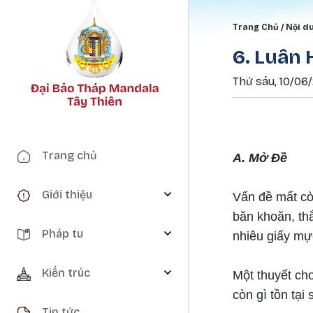
Breadc
Trang Chủ
Nội d
6. Luân 
Thứ sáu, 10/06/
Main navigation
Trang chủ
A. Mở Đề
Giới thiệu
Vấn đề mất cò
băn khoăn, th
Pháp tu
nhiêu giấy mực
Kiến trúc
Một thuyết cho
còn gì tồn tại
Tin tức