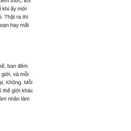
tiềm thức, khi
ỉ khi ấy mới
. Thật ra thì
đoạn hay mất
thế, ban đêm
 giới. và mỗi
ại, Không. Mỗi
ì thế giới khác
 làm nhân làm