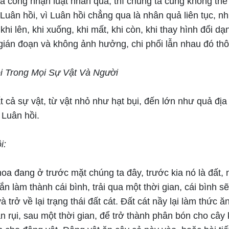
ã công nhận luật nhân quả, thì chúng ta cũng không thể
uân hồi, vì Luân hồi chẳng qua là nhân quả liên tục, nh
, khi lên, khi xuống, khi mất, khi còn, khi thay hình đổi d
gián đoạn và không ảnh hưởng, chi phối lẫn nhau đó thô
ồi Trong Mọi Sự Vật Và Người
ất cả sự vật, từ vật nhỏ như hạt bụi, đến lớn như quả đị
 Luân hồi.
i:
hoa đang ở trước mặt chúng ta đây, trước kia nó là đất,
n làm thành cái bình, trải qua một thời gian, cái bình sẽ 
à trở về lại trạng thái đất cát. Đất cát nầy lại làm thức ă
n rụi, sau một thời gian, để trở thành phân bón cho cây