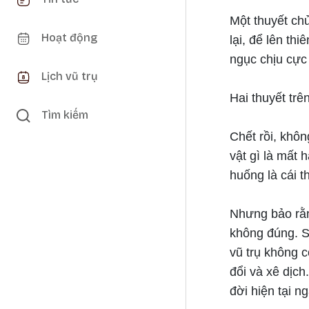
Một thuyết chủ
Hoạt động
lại, để lên th
ngục chịu cực
Lịch vũ trụ
Hai thuyết trê
Tìm kiếm
Chết rồi, khôn
vật gì là mất
huống là cái t
Nhưng bảo rằn
không đúng. S
vũ trụ không c
đổi và xê dịch
đời hiện tại n