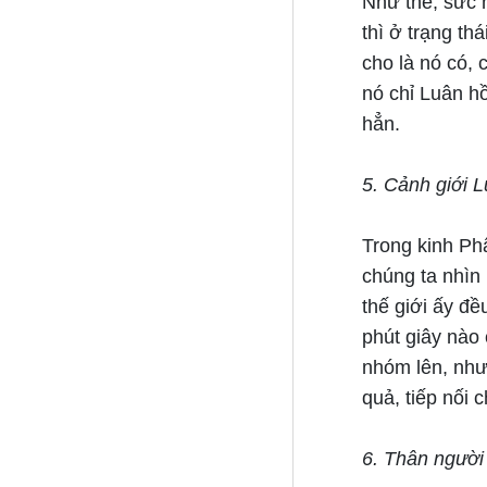
Như thế, sức n
thì ở trạng th
cho là nó có, c
nó chỉ Luân h
hẳn.
5. Cảnh giới L
Trong kinh Ph
chúng ta nhìn l
thế giới ấy đề
phút giây nào 
nhóm lên, như 
quả, tiếp nối 
6. Thân người