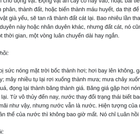
cho động vật. Động vật ăn cây cỏ này vào, hoặc bài tiế
 phân, thành đất, hoặc biến thành máu huyết, da thịt để
vật già yếu, sẽ tan rã thành đất cát lại. Bao nhiêu lần th
 duyên này hoặc nhân duyên khác, nhưng đất cát, nó cũng
t thời gian, một vòng luân chuyển dài hay ngắn.
hồi:
ị sức nóng mặt trời bốc thành hơi; hơi bay lên không, g
y; mây nhiều tụ lại rơi xuống thành mưa; mưa chảy xuố
uá, đọng lại thành băng thành giá. Băng giá gặp hơi nón
lại. Từ vô thủy đến nay, nước thay đổi trạng thái biết ba
mãi như vậy, nhưng nước vẫn là nước. Hiện tượng của 
ản thể của nước thì không bao giờ mất. Nó chỉ Luân hồi 
i: