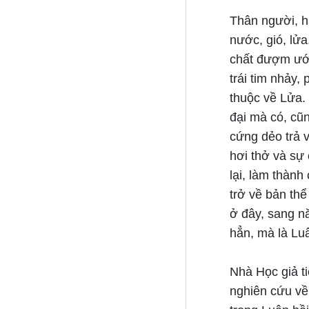
Thân người, ha
nước, gió, lử
chất đượm ướt
trái tim nhảy,
thuộc về Lửa. 
đại mà có, cũn
cứng dẻo trả 
hơi thở và sự
lại, làm thành
trở về bản thể
ở đây, sang n
hẳn, mà là Luâ
Nhà Học giả t
nghiên cứu về