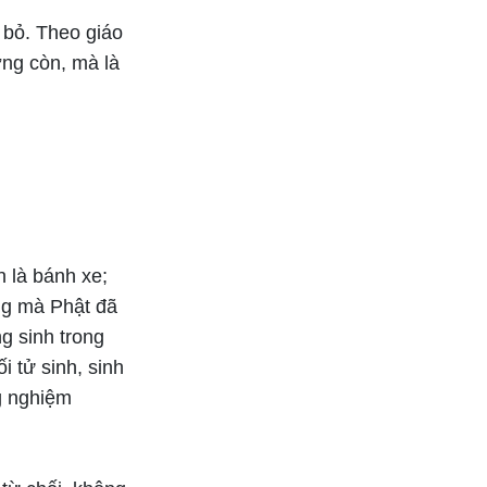
Các nghi lễ gia tăng sức
 bỏ. Theo giáo
mạnh, tăng trưởng vinh
quang, và chiêm tinh
ờng còn, mà là
 là bánh xe;
àng mà Phật đã
g sinh trong
ối tử sinh, sinh
g nghiệm