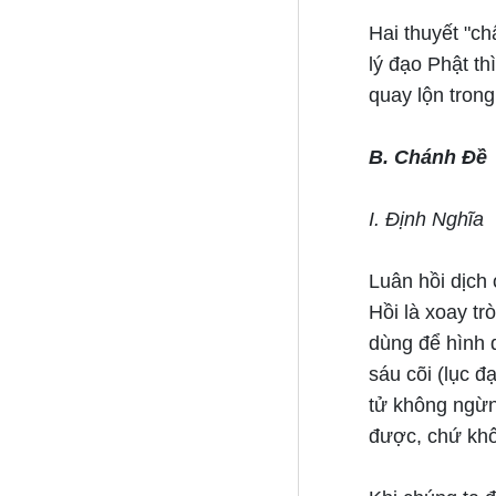
Hai thuyết "c
lý đạo Phật th
quay lộn trong
B. Chánh Đề
I. Định Nghĩa
Luân hồi dịch
Hồi là xoay tr
dùng để hình 
sáu cõi (lục đạ
tử không ngừn
được, chứ kh