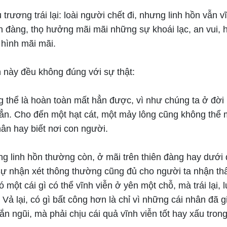
 trương trái lại: loài người chết đi, nhưng linh hồn vẫn v
iên đàng, thọ hưởng mãi mãi những sự khoái lạc, an vui, 
 hình mãi mãi.
n này đều không đúng với sự thật:
g thể là hoàn toàn mất hẳn được, vì như chúng ta ở đời
 hẳn. Cho đến một hạt cát, một mảy lông cũng không thể 
hân hay biết nơi con người.
g linh hồn thường còn, ở mãi trên thiên đàng hay dưới 
ự nhận xét thông thường cũng đủ cho người ta nhận thấ
ó một cái gì có thể vĩnh viễn ở yên một chỗ, mà trái lại, 
. Vả lại, có gì bất công hơn là chỉ vì những cái nhân đã 
gắn ngũi, mà phải chịu cái quả vĩnh viễn tốt hay xấu tron