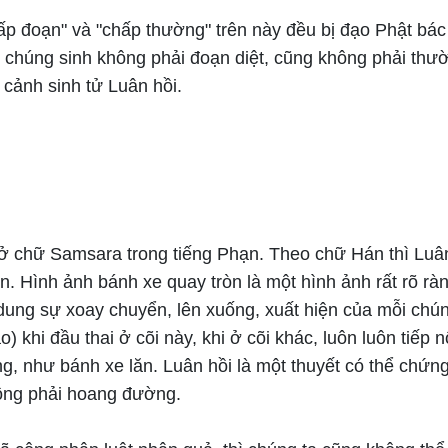
hấp đoạn" và "chấp thường" trên này đều bị đạo Phật bác
ì chúng sinh không phải đoạn diệt, cũng không phải thư
 cảnh sinh tử Luân hồi.
 ở chữ Samsara trong tiếng Phạn. Theo chữ Hán thì Luân
òn. Hình ảnh bánh xe quay tròn là một hình ảnh rất rõ r
dung sự xoay chuyển, lên xuống, xuất hiện của mỗi chún
o) khi đầu thai ở cõi này, khi ở cõi khác, luôn luôn tiếp n
g, như bánh xe lăn. Luân hồi là một thuyết có thể chứn
ông phải hoang đường.