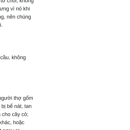
 từ chối, không
ưng vì nó khi
ạng, nên chúng
i.
a cầu, không
 người thợ gốm
bị bể nát, tan
n cho cây cỏ;
 khác, hoặc