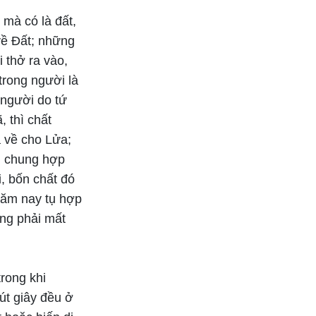
 mà có là đất,
về Đất; những
 thở ra vào,
trong người là
 người do tứ
, thì chất
ả về cho Lửa;
ên chung hợp
i, bốn chất đó
 năm nay tụ hợp
ông phải mất
rong khi
út giây đều ở