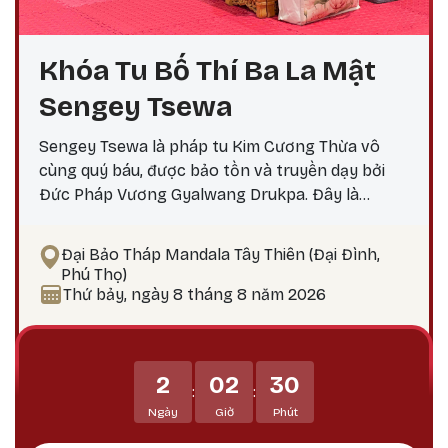
Khóa Tu Bố Thí Ba La Mật
Sengey Tsewa
Sengey Tsewa là pháp tu Kim Cương Thừa vô
cùng quý báu, được bảo tồn và truyền dạy bởi
Đức Pháp Vương Gyalwang Drukpa. Đây là
phương pháp thực hành giúp hành giả: Xả bỏ
phiền não bám chấp khổ đau Tích lũy công đức,
Đại Bảo Tháp Mandala Tây Thiên (Đại Đình,
hướng tới giác ngộ Tại sao nên thực hành vào
Phú Thọ)
ngày 25? Theo lịch Kim Cương Thừa, ngày 25 là
Thứ bảy, ngày 8 tháng 8 năm 2026
thời điểm công đức tu tập tăng trưởng mạnh
mẽ, đặc biệt thích hợp để thực hành các pháp tu
Phật Bản Tôn Mẫu Tính.
2
02
30
:
:
Ngày
Giờ
Phút