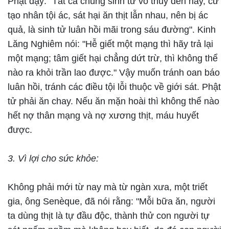
Phật dạy: "Tất cả chúng sinh từ vô thuỷ đến nay, cứ
tạo nhân tội ác, sát hại ăn thịt lẫn nhau, nên bị ác
quả, là sinh tử luân hồi mãi trong sáu đường". Kinh
Lăng Nghiêm nói: "Hễ giết một mạng thì hãy trả lại
một mạng; tâm giết hại chẳng dứt trừ, thì không thể
nào ra khỏi trần lao được." Vậy muốn tránh oan báo
luân hồi, tránh các điều tội lỗi thuộc về giới sát. Phật
tử phải ăn chay. Nếu ăn mặn hoài thì không thể nào
hết nợ thân mạng và nợ xương thịt, máu huyết
được.
3. Vì lợi cho sức khỏe:
Không phải mới từ nay mà từ ngàn xưa, một triết
gia, ông Senèque, đã nói rằng: "Mỗi bữa ăn, người
ta dùng thịt là tự đầu độc, thành thử con người tự