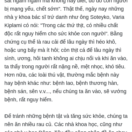
sát ngấm ngầm mà không hay biết, do đó con người
bị mạng yểu, chết sớm". Thật thế, ngày nay những
nhà y khoa bác sĩ trứ danh như ông Soteyko, Varia
Kiplami có nói: "Trong các thứ thịt, có nhiều chất
độc rất nguy hiểm cho sức khỏe con người". Bằng
chứng cụ thể là rau cải để lâu ngày thì héo khô,
hoặc ung bấy mà ít hôi; còn thịt cá để lâu ngày thì
sình, ương, hôi tanh không ai chịu nổi và khi ăn vào,
ta thấy trong người rất nặng nề, mệt nhọc, khó tiêu.
Hơn nữa, các loài thú vật, thường mắc bệnh này
hay bệnh khác như: bệnh lao, bệnh thương hàn,
bệnh sán, sên v.v..., nếu chúng ta ăn vào, sẽ vướng
bệnh, rất nguy hiểm.
Để tránh những bệnh tật và tăng sức khỏe, chúng ta
nên ăn nhiều rau củ. Các nhà khoa học, cũng như