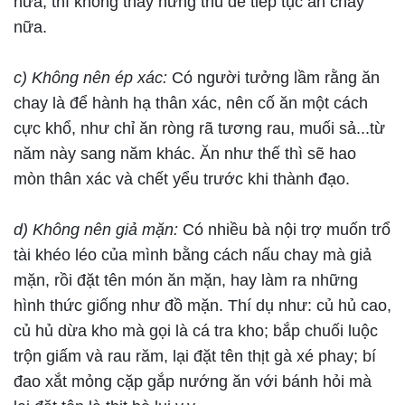
nữa, thì không thấy hứng thú để tiếp tục ăn chay
nữa.
c) Không nên ép xác:
Có người tưởng lầm rằng ăn
chay là để hành hạ thân xác, nên cố ăn một cách
cực khổ, như chỉ ăn ròng rã tương rau, muối sả...từ
năm này sang năm khác. Ăn như thế thì sẽ hao
mòn thân xác và chết yểu trước khi thành đạo.
d) Không nên giả mặn:
Có nhiều bà nội trợ muốn trổ
tài khéo léo của mình bằng cách nấu chay mà giả
mặn, rồi đặt tên món ăn mặn, hay làm ra những
hình thức giống như đồ mặn. Thí dụ như: củ hủ cao,
củ hủ dừa kho mà gọi là cá tra kho; bắp chuối luộc
trộn giấm và rau răm, lại đặt tên thịt gà xé phay; bí
đao xắt mỏng cặp gắp nướng ăn với bánh hỏi mà