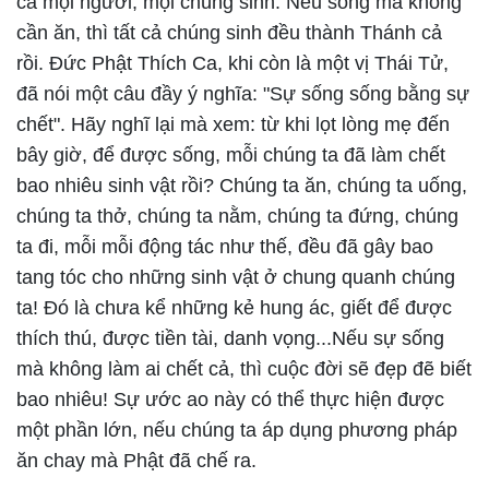
cả mọi người, mọi chúng sinh. Nếu sống mà không
cần ăn, thì tất cả chúng sinh đều thành Thánh cả
rồi. Đức Phật Thích Ca, khi còn là một vị Thái Tử,
đã nói một câu đầy ý nghĩa: "Sự sống sống bằng sự
chết". Hãy nghĩ lại mà xem: từ khi lọt lòng mẹ đến
bây giờ, để được sống, mỗi chúng ta đã làm chết
bao nhiêu sinh vật rồi? Chúng ta ăn, chúng ta uống,
chúng ta thở, chúng ta nằm, chúng ta đứng, chúng
ta đi, mỗi mỗi động tác như thế, đều đã gây bao
tang tóc cho những sinh vật ở chung quanh chúng
ta! Đó là chưa kể những kẻ hung ác, giết để được
thích thú, được tiền tài, danh vọng...Nếu sự sống
mà không làm ai chết cả, thì cuộc đời sẽ đẹp đẽ biết
bao nhiêu! Sự ước ao này có thể thực hiện được
một phần lớn, nếu chúng ta áp dụng phương pháp
ăn chay mà Phật đã chế ra.