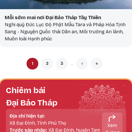
Mỗi sớm mai nơi Đại Bảo Tháp Tây Thiên
Nghi quỹ Đức Lục Độ Phật Mẫu Tara và Pháp Hỏa Tịnh
Sang - Nguyện Quốc thái Dân an, Môi trường An lành,
Muôn loài Hạnh phúc
Pagination
1
2
3
›
»
…
Trang hiện thời
Trang
Trang
Next page
Last page
Chiêm bái
Đại Bảo Tháp
Địa chỉ hiện tại:
Xã Đại Đình, Tình Phú Thọ
Xem
Trước sáp nhập:
Xã Đại Đình, huyện Tam