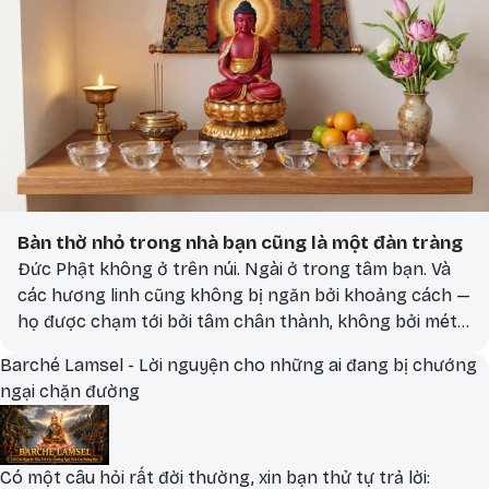
Bàn thờ nhỏ trong nhà bạn cũng là một đàn tràng
Đức Phật không ở trên núi. Ngài ở trong tâm bạn. Và
các hương linh cũng không bị ngăn bởi khoảng cách —
họ được chạm tới bởi tâm chân thành, không bởi mét
vuông hay lộ trình. Một bàn thờ nhỏ. Một ngọn nến.
Barché Lamsel - Lời nguyện cho những ai đang bị chướng
Một tấm lòng. Đủ để làm nên một đàn tràng. Dưới đây
ngại chặn đường
là những thực hành đơn giản, ai cũng làm được, ngay
tại nhà mình.
Có một câu hỏi rất đời thường, xin bạn thử tự trả lời: