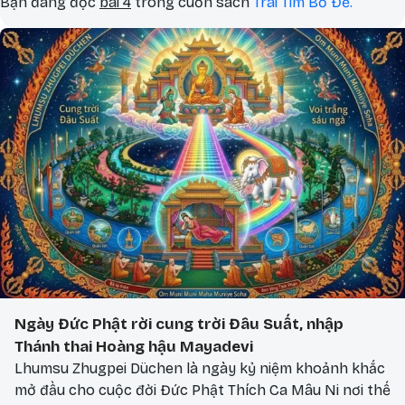
Bạn đang đọc
bài 4
trong cuốn sách
Trái Tim Bồ Đề.
Ngày Đức Phật rời cung trời Đâu Suất, nhập
Thánh thai Hoàng hậu Mayadevi
Lhumsu Zhugpei Düchen là ngày kỷ niệm khoảnh khắc
mở đầu cho cuộc đời Đức Phật Thích Ca Mâu Ni nơi thế