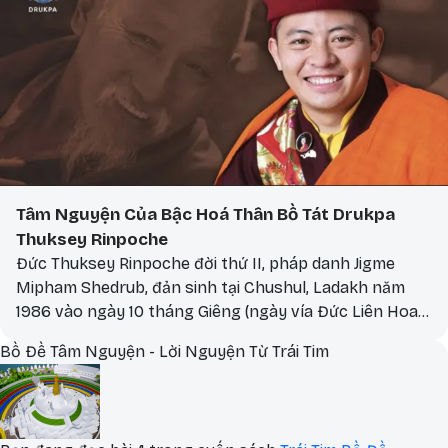
Tâm Nguyện Của Bậc Hoá Thân Bồ Tát Drukpa
Thuksey Rinpoche
Đức Thuksey Rinpoche đời thứ II, pháp danh Jigme
Mipham Shedrub, đản sinh tại Chushul, Ladakh năm
1986 vào ngày 10 tháng Giêng (ngày vía Đức Liên Hoa
Sinh) lịch Kim cương thừa.
Bồ Đề Tâm Nguyện - Lời Nguyện Từ Trái Tim