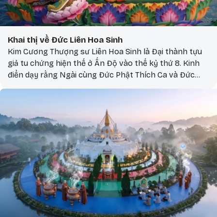
Khai thị về Đức Liên Hoa Sinh
Kim Cương Thượng sư Liên Hoa Sinh là Đại thành tựu
giả tu chứng hiện thế ở Ấn Độ vào thế kỷ thứ 8. Kinh
điển dạy rằng Ngài cùng Đức Phật Thích Ca và Đức
Quan Âm là đồng một thể. Chính Đức Phật Thích Ca đã
từng huyền ký sau khi nhập Niết bàn khoảng một
nghìn năm, Ngài sẽ hoá thân trở lại trong hình tướng
của Thượng sư Liên Hoa Sinh.