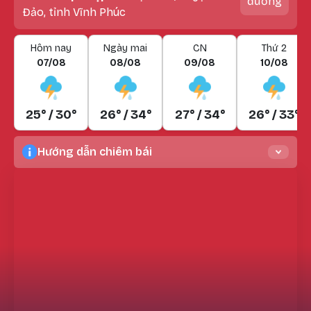
đường
Đảo, tỉnh Vĩnh Phúc
Hôm nay
Ngày mai
CN
Thứ 2
07/08
08/08
09/08
10/08
25° / 30°
26° / 34°
27° / 34°
26° / 33°
Hướng dẫn chiêm bái