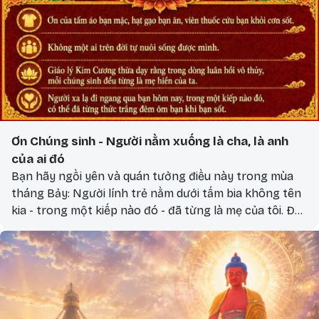
Ơn Chúng sinh - Người nằm xuống là cha, là anh
của ai đó
Bạn hãy ngồi yên và quán tưởng điều này trong mùa
tháng Bảy: Người lính trẻ nằm dưới tấm bia không tên
kia - trong một kiếp nào đó - đã từng là mẹ của tôi. Đã
từng bế tôi. Đã từng nhịn ăn cho tôi no. Và trong kiếp
này, người ấy lại một lần nữa cho tôi tất cả - cho tôi cả
mạng sống của mình, để tôi được ngồi đây, bình an
thắp một nén hương.