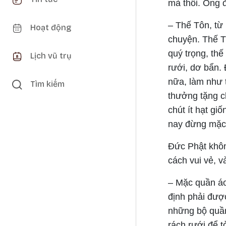
mà thôi. Ông 
– Thế Tôn, từ 
Hoạt động
chuyện. Thế Tô
quý trọng, th
Lịch vũ trụ
rưới, dơ bẩn. 
nữa, làm như 
Tìm kiếm
thưởng tặng c
chút ít hạt gi
nay đừng mặc 
Đức Phật khôn
cách vui vẻ, v
– Mặc quần áo
định phải đượ
những bộ quần
rách rưới để 