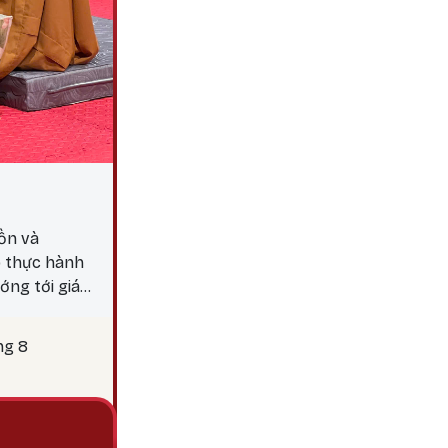
ồn và
p thực hành
ớng tới giác
y 25 là thời
c hành các
ng 8