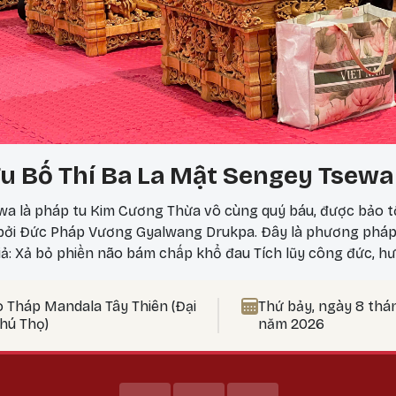
u Bố Thí Ba La Mật Sengey Tsewa
a là pháp tu Kim Cương Thừa vô cùng quý báu, được bảo t
 bởi Đức Pháp Vương Gyalwang Drukpa. Đây là phương phá
iả: Xả bỏ phiền não bám chấp khổ đau Tích lũy công đức, hư
 nên thực hành vào ngày 25? Theo lịch Kim Cương Thừa, ngà
ức tu tập tăng trưởng mạnh mẽ, đặc biệt thích hợp để thự
o Tháp Mandala Tây Thiên (Đại
Thứ bảy, ngày 8 thá
t Bản Tôn Mẫu Tính.
Phú Thọ)
năm 2026