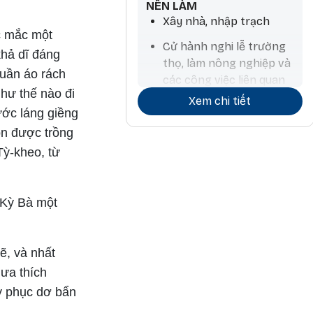
NÊN LÀM
Xây nhà, nhập trạch
ắc mắc một
Cử hành nghi lễ trường
khả dĩ đáng
thọ, làm nông nghiệp và
quần áo rách
các công việc liên quan
như thế nào đi
đến nước, mua thú nuôi,
Xem chi tiết
ước láng giềng
tính toán chiêm tinh
on được trồng
Tỳ-kheo, từ
 Kỳ Bà một
ẽ, và nhất
ưa thích
y phục dơ bẩn