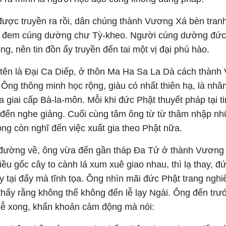
được truyền ra rồi, dân chúng thành Vương Xá bèn tran
o đem cúng dường chư Tỳ-kheo. Người cúng dường đức
ng, nên tin đồn ấy truyền đến tai một vị đại phú hào.
 tên là Đại Ca Diếp, ở thôn Ma Ha Sa La Dà cách thàn
Ông thông minh học rộng, giàu có nhất thiên hạ, là nhân
 giai cấp Bà-la-môn. Mỗi khi đức Phật thuyết pháp tại t
đến nghe giảng. Cuối cùng tâm ông từ từ thâm nhập nhữ
ng còn nghĩ đến việc xuất gia theo Phật nữa.
đường về, ông vừa đến gần tháp Đa Tử ở thành Vương 
iều gốc cây to cành lá xum xuê giao nhau, thì lạ thay, đ
 tại đấy mà tĩnh tọa. Ông nhìn mãi đức Phật trang nghi
thấy rằng không thể không đến lễ lạy Ngài. Ông đến trư
 lễ xong, khẩn khoản cảm động mà nói: