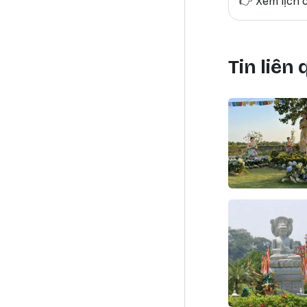
👉
Xem lịch c
Tin liên