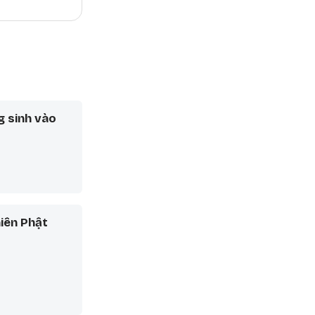
g sinh vào
hiên Phật