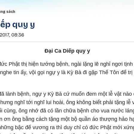
Nhảy đến nội dung
rumb
ung sách
iếp quy y
2017, 08:36
Đại Ca Diếp quy y
ức Phật thị hiện tướng bệnh, ngài lặng lẽ nghỉ ngơi tịn
ghe tin ấy, vội gọi ngự y là Kỳ Bà đi gặp Thế Tôn để tr
đã lành bệnh, ngự y Kỳ Bà cứ muốn đem một lễ vật nào
ưng nghĩ tới nghĩ lui hoài, ông không biết phải tặng lễ
ối cùng, ông nhớ đã có lần chữa bệnh cho vua nước láng
n ơn ông bằng cách tặng một bộ quần áo thượng hảo h
những bậc đế vương ra thì duy chỉ có đức Phật mới xứ