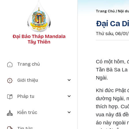
Breadc
Trang Chủ
Nội d
Đại Ca D
Thứ sáu, 06/01/
Main navigation
Có một hôm, đ
Trang chủ
Tần Bà Sa La n
Ngài.
Giới thiệu
Khi đức Phật 
Pháp tu
dường Ngài, nh
thích hợp. Cu
Kiến trúc
vua này đã đề
áo này ngoài 
Tin tức