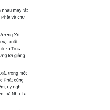
h nhau may rất
 Phật và chư
h Vương Xá
 vật xuất
inh xá Trúc
ng lời giảng
Xá, trong một
ức Phật cũng
êm, uy nghi
ớc toà Như Lai