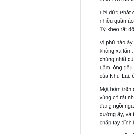
Lời đức Phật 
nhiều quần á
Tỳ-kheo rất đô
Vị phú hào ấy
không xa lắm. 
chúng nhất của
Lâm, ông đều 
của Như Lai, ô
Một hôm trên 
vùng có rất nh
đang ngồi ngay
dường ấy, và 
chắp tay đỉnh