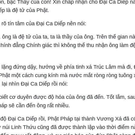
n, bậc Thầy của con! Xin chấp nhận cho Đại Ca Diếp nà
p là đệ tử của Phật.
rõ tín tâm của Đại Ca Diếp nên nói:
 ông là đệ tử của ta, ta là thầy của ông. Trên thế gian n
ính đẳng Chính giác thì không thể thu nhận ông làm đ
 lặng đứng dậy, hướng về phía tinh xá Trúc Lâm mà đi, 
Phật một cách cung kính mà nước mắt ròng ròng tuông
lại nhìn Đại Ca Diếp rồi nói:
biết cơ duyên được độ hóa của ông đã đến. Tốt lắm, sau
háp sẽ cần đến ông rất nhiều.
độ Đại Ca Diếp rồi, Phật Pháp tại thành Vương Xá đã 
 ở núi Linh Thứu cũng đã được thành lập vào thời điểm n