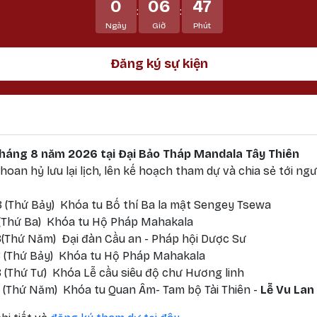
0
06
47
:
:
Ngày
Giờ
Phút
Đăng ký sự kiện
 tháng 8 năm 2026 tại Đại Bảo Tháp Mandala Tây Thiên
oan hỷ lưu lại lịch, lên kế hoạch tham dự và chia sẻ tới ngư
 (Thứ Bảy) Khóa tu Bố thí Ba la mật Sengey Tsewa
 (Thứ Ba) Khóa tu Hộ Pháp Mahakala
(Thứ Năm) Đại đàn Cầu an - Pháp hội Dược Sư
 (Thứ Bảy) Khóa tu Hộ Pháp Mahakala
 (Thứ Tư) Khóa Lễ cầu siêu độ chư Hương linh
 (Thứ Năm) Khóa tu Quan Âm- Tam bộ Tài Thiên -
Lễ Vu Lan