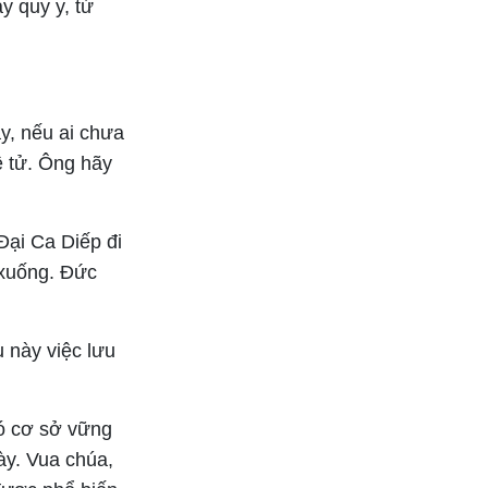
y quy y, từ
ày, nếu ai chưa
ệ tử. Ông hãy
Đại Ca Diếp đi
 xuống. Đức
 này việc lưu
có cơ sở vững
ày. Vua chúa,