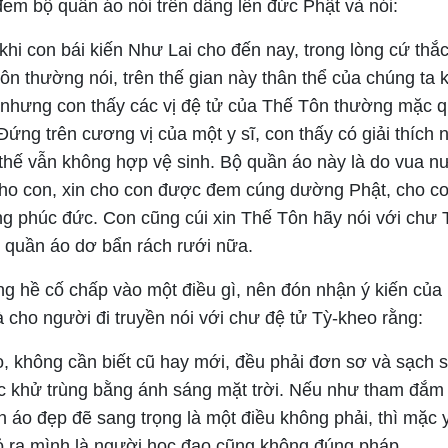
đem bộ quần áo nói trên dâng lên đức Phật và nói:
khi con bái kiến Như Lai cho đến nay, trong lòng cứ th
n thường nói, trên thế gian này thân thể của chúng ta 
ế nhưng con thấy các vị đệ tử của Thế Tôn thường mặc 
Đứng trên cương vị của một y sĩ, con thấy có giải thích 
thế vẫn không hợp vệ sinh. Bộ quần áo này là do vua n
ho con, xin cho con được đem cúng dường Phật, cho c
ống phúc đức. Con cũng cúi xin Thế Tôn hãy nói với chư 
quần áo dơ bẩn rách rưới nữa.
g hề cố chấp vào một điều gì, nên đón nhận ý kiến của
à cho người đi truyền nói với chư đệ tử Tỳ-kheo rằng:
, không cần biết cũ hay mới, đều phải đơn sơ và sạch s
c khử trùng bằng ánh sáng mặt trời. Nếu như tham đắm 
 áo đẹp đẽ sang trọng là một điều không phải, thì mặc 
tỏ ra mình là người học đạo cũng không đúng pháp.