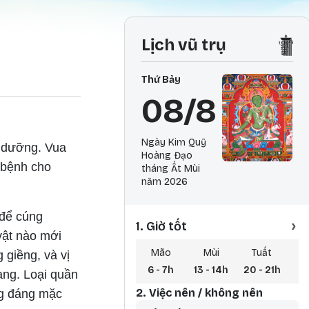
Lịch vũ trụ
Thứ Bảy
08/8
Ngày Kim Quỹ
h dưỡng. Vua
Hoàng Đạo
ị bệnh cho
tháng Ất Mùi
năm 2026
 để cúng
›
1. Giờ tốt
 vật nào mới
Mão
Mùi
Tuất
 giềng, và vị
6 - 7h
13 - 14h
20 - 21h
3 
ạng. Loại quần
2. Việc nên / không nên
ng đáng mặc