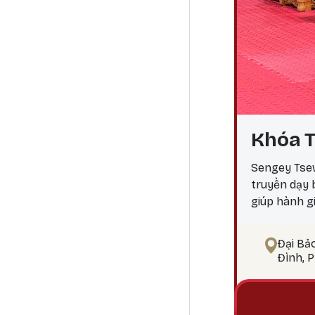
Khóa T
Sengey Tsew
truyền dạy
giúp hành g
ngộ Tại sao
điểm công đ
Đại Bả
pháp tu Phậ
Đình, 