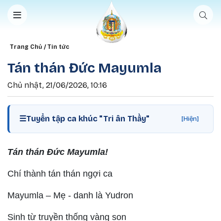
Nhảy đến nội dung
Breadcrumb
Trang Chủ
Tin tức
Tán thán Đức Mayumla
Chủ nhật, 21/06/2026, 10:16
☰
Tuyển tập ca khúc "Tri ân Thầy"
[Hiện]
Tán thán Đức Mayumla!
Chí thành tán thán ngợi ca
Mayumla – Mẹ - danh là Yudron
Sinh từ truyền thống vàng son