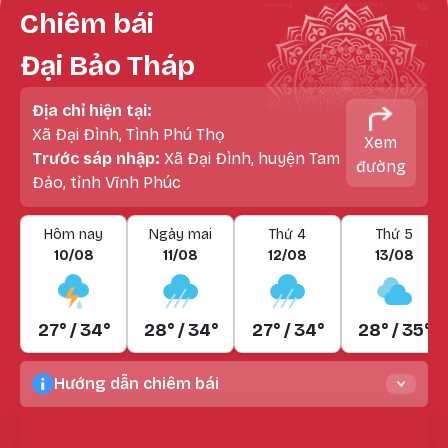
Chiêm bái
Đại Bảo Tháp
Địa chỉ hiện tại:
Xã Đại Đình, Tình Phú Thọ
Xem
Trước sáp nhập:
Xã Đại Đình, huyện Tam
đường
Đảo, tỉnh Vĩnh Phúc
Hôm nay
Ngày mai
Thứ 4
Thứ 5
10/08
11/08
12/08
13/08
27° / 34°
28° / 34°
27° / 34°
28° / 35°
Hướng dẫn chiêm bái