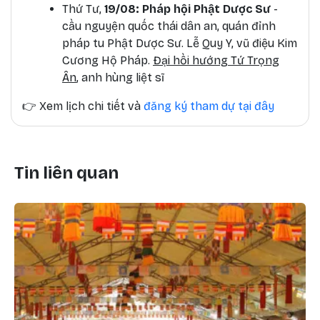
Thứ Tư,
19/08: Pháp hội Phật Dược Sư
-
cầu nguyện quốc thái dân an, quán đỉnh
pháp tu Phật Dược Sư. Lễ Quy Y, vũ điệu Kim
Cương Hộ Pháp.
Đại hồi hướng Tứ Trọng
Ân
, anh hùng liệt sĩ
👉
Xem lịch chi tiết và
đăng ký tham dự tại đây
Tin liên quan