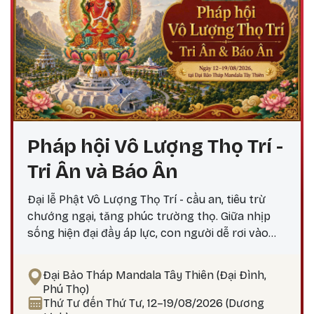
Pháp hội Vô Lượng Thọ Trí -
Tri Ân và Báo Ân
Đại lễ Phật Vô Lượng Thọ Trí - cầu an, tiêu trừ
chướng ngại, tăng phúc trường thọ. Giữa nhịp
sống hiện đại đầy áp lực, con người dễ rơi vào
trạng thái mệt mỏi và bất an. Đại lễ Phật Vô
Lượng Thọ Trí được tổ chức nhằm giúp đại
Đại Bảo Tháp Mandala Tây Thiên (Đại Đình,
chúng kết nối với năng lượng chữa lành. Đại lễ
Phú Thọ)
tập trung vào ba giá trị cốt lõi: Cầu an lành: Cầu
Thứ Tư đến Thứ Tư, 12–19/08/2026 (Dương