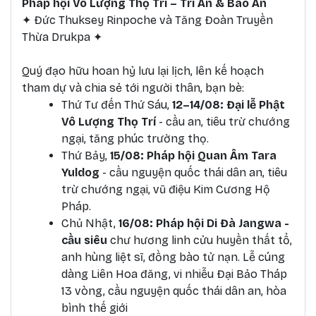
Pháp hội Vô Lượng Thọ Trí – Tri Ân & Báo Ân
✦ Đức Thuksey Rinpoche và Tăng Đoàn Truyền
Thừa Drukpa ✦
Quý đạo hữu hoan hỷ lưu lại lịch, lên kế hoạch
tham dự và chia sẻ tới người thân, bạn bè:
T
hứ Tư đến Thứ Sáu,
12–14/08:
Đại lễ Phật
Vô Lượng Thọ Trí
- cầu an, tiêu trừ chướng
ngại, tăng phúc trường thọ.
Thứ Bảy,
15/08: Pháp hội Quan Âm Tara
Yuldog
- cầu nguyện quốc thái dân an, tiêu
trừ chướng ngại, vũ điệu Kim Cương Hộ
Pháp.
Chủ Nhật,
16/08: Pháp hội Di Đà Jangwa -
cầu siêu
chư hương linh cửu huyền thất tổ,
anh hùng liệt sĩ, đồng bào tử nạn. Lễ cúng
dàng Liên Hoa đăng, vi nhiễu Đại Bảo Tháp
13 vòng, cầu nguyện quốc thái dân an, hòa
bình thế giới