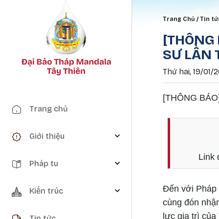
Breadc
Trang Chủ
Tin tứ
[THÔNG 
SƯ LẦN 
Thứ hai, 19/01/2
[THÔNG BÁO
Main navigation
Trang chủ
Giới thiệu
Link 
Pháp tu
Đến với Pháp h
Kiến trúc
cùng đón nhận
lực gia trì củ
Tin tức