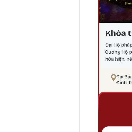
Khóa t
Đại Hộ pháp
Cương Hộ ph
hóa hiện, n
Mahakala là
các chướng 
Đại Bả
sự suy thoái
Đình, 
hành giả và