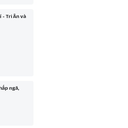
 - Tri Ân và
hấp ngã,