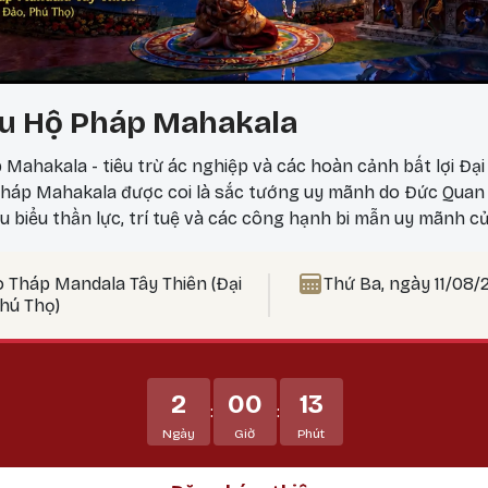
u Hộ Pháp Mahakala
 Mahakala - tiêu trừ ác nghiệp và các hoàn cảnh bất lợi Đạ
áp Mahakala được coi là sắc tướng uy mãnh do Đức Quan 
êu biểu thần lực, trí tuệ và các công hạnh bi mẫn uy mãnh c
 Hộ pháp hàng đầu, uy mãnh và tràn đầy thần lực, tiêu trừ 
ngại, và các hoàn cảnh bất lợi. Mahakala bảo vệ Phật pháp
o Tháp Mandala Tây Thiên (Đại
Thứ Ba, ngày 11/08/
, tiêu trừ các thế lực gây chướng ngại đối với Phật pháp và,
Phú Thọ)
 bảo vệ họ tránh khỏi tất cả các vô minh và mê lầm.
2
00
13
:
:
Ngày
Giờ
Phút