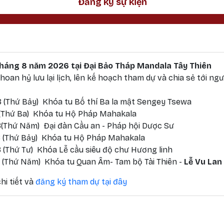
Đăng ký sự kiện
 tháng 8 năm 2026 tại Đại Bảo Tháp Mandala Tây Thiên
oan hỷ lưu lại lịch, lên kế hoạch tham dự và chia sẻ tới ngư
 (Thứ Bảy) Khóa tu Bố thí Ba la mật Sengey Tsewa
 (Thứ Ba) Khóa tu Hộ Pháp Mahakala
(Thứ Năm) Đại đàn Cầu an - Pháp hội Dược Sư
 (Thứ Bảy) Khóa tu Hộ Pháp Mahakala
 (Thứ Tư) Khóa Lễ cầu siêu độ chư Hương linh
 (Thứ Năm) Khóa tu Quan Âm- Tam bộ Tài Thiên -
Lễ Vu Lan
hi tiết và
đăng ký tham dự tại đây