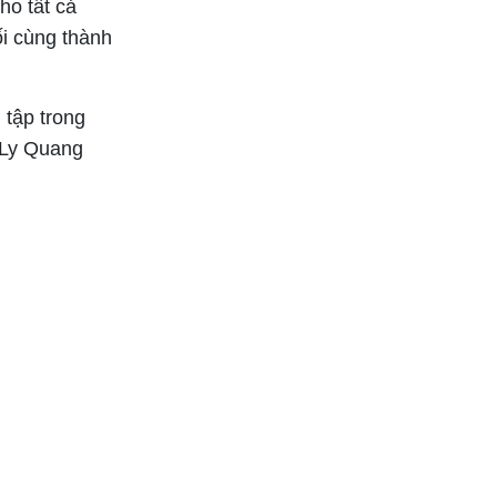
ho tất cả
ối cùng thành
 tập trong
 Ly Quang