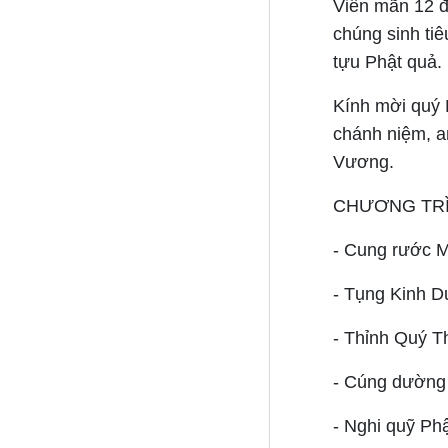
Viên mãn 12 đ
chúng sinh tiê
tựu Phật quả.
Kính mời quý 
chánh niệm, a
Vương.
CHƯƠNG TRÌ
- Cung rước 
- Tụng Kinh 
- Thỉnh Quý T
- Cúng dường 
- Nghi quỹ P