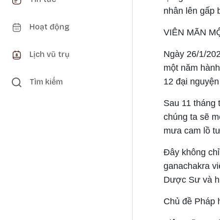
nhân lên gấp 
Hoạt động
VIÊN MÃN M
Ngày 26/1/202
Lịch vũ trụ
một năm hành 
12 đại nguyệ
Tìm kiếm
Sau 11 tháng t
chúng ta sẽ m
mưa cam lồ tư
Đây không chỉ 
ganachakra vi
Dược Sư và hả
Chủ đề Pháp h