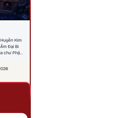
i Huyền Kim
Âm Đại Bi
ủa chư Phật.
ác nghiệp,
 tránh khỏi
2026
 dẫn dắt các