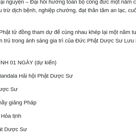
ại nguyện – Đại hồi hướng toàn bộ công đức một năm c
u trừ dịch bệnh, nghiệp chướng, đạt thân tâm an lạc, cu
Phật tử đồng tham dự để cùng nhau khép lại một năm tu
n trú trong ánh sáng gia trì của Đức Phật Dược Sư Lưu
NH 01 NGÀY
(dự kiến)
Mandala Hải hội Phật Dược Sư
Dược Sư
hầy giảng Pháp
Hỏa tịnh
hật Dược Sư