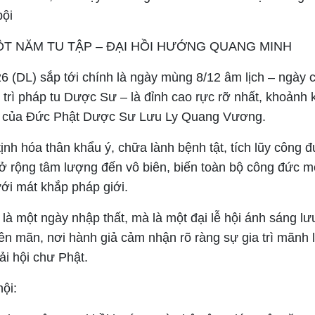
bội
ỘT NĂM TU TẬP – ĐẠI HỒI HƯỚNG QUANG MINH
6 (DL) sắp tới chính là ngày mùng 8/12 âm lịch – ngày 
trì pháp tu Dược Sư – là đỉnh cao rực rỡ nhất, khoảnh
n của Đức Phật Dược Sư Lưu Ly Quang Vương.
ịnh hóa thân khẩu ý, chữa lành bệnh tật, tích lũy công 
ở rộng tâm lượng đến vô biên, biến toàn bộ công đức 
ới mát khắp pháp giới.
là một ngày nhập thất, mà là một đại lễ hội ánh sáng lưu
ên mãn, nơi hành giả cảm nhận rõ ràng sự gia trì mãnh 
i hội chư Phật.
ội: