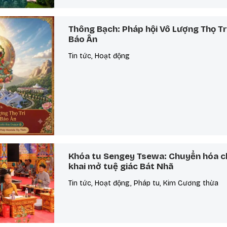
Thông Bạch: Pháp hội Vô Lượng Thọ Trí
Báo Ân
Tin tức, Hoạt động
Khóa tu Sengey Tsewa: Chuyển hóa c
khai mở tuệ giác Bát Nhã
Tin tức, Hoạt động, Pháp tu, Kim Cương thừa