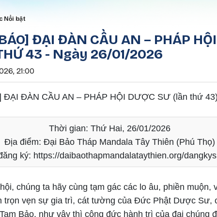
Nhảy đến nội dung
rumb
c Nổi bật
BÁO] ĐẠI ĐÀN CẦU AN – PHÁP HỘ
THỨ 43 - Ngày 26/01/2026
026, 21:00
]
ĐẠI ĐÀN CẦU AN – PHÁP HỘI DƯỢC SƯ
(lần thứ 43
Thời gian:
Thứ Hai, 26/01/2026
Địa điểm:
Đại Bảo Tháp Mandala Tây Thiên
(Phú Thọ)
đăng ký:
https://daibaothapmandalataythien.org/dangkys
ội, chúng ta hãy cùng tạm gác các lo âu, phiền muộn, v
 trọn vẹn sự gia trì, cát tường của Đức Phật Dược Sư,
a Tam Bảo, như vậy thì công đức hành trì của đại chúng