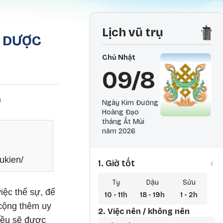
Lịch vũ trụ
I DƯỢC
Chủ Nhật
09/8
)
Ngày Kim Đường
Hoàng Đạo
tháng Ất Mùi
năm 2026
ukien/
‹
1. Giờ tốt
Tỵ
Dậu
Sửu
iệc thế sự, để
10 - 11h
18 - 19h
1 - 2h
 cộng thêm uy
2. Việc nên / không nên
 đều sẽ được