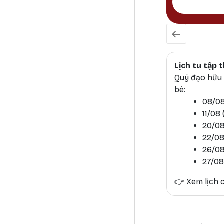
Lịch tu tập
Quý đạo hữu h
bè:
08/08
11/08
20/08
22/08
26/08
27/08
👉
Xem lịch c