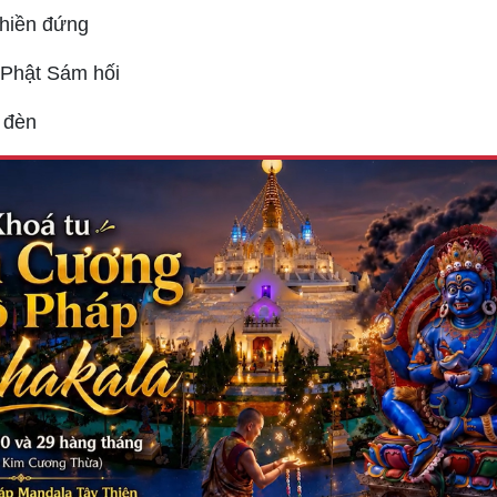
hiền đứng
ị Phật Sám hối
 đèn