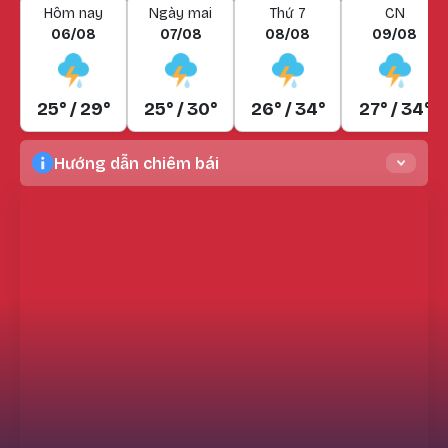
Hôm nay
Ngày mai
Thứ 7
CN
06/08
07/08
08/08
09/08
25° / 29°
25° / 30°
26° / 34°
27° / 34°
Hướng dẫn chiêm bái