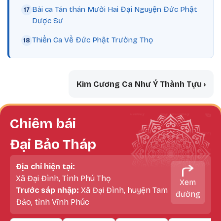
Bài ca Tán thán Mười Hai Đại Nguyện Đức Phật
Dược Sư
Thiền Ca Về Đức Phật Trường Thọ
Book traversal links for Tuyển tập 
Kim Cương Ca Như Ý Thành Tựu
›
Chiêm bái
Đại Bảo Tháp
Địa chỉ hiện tại:
Xã Đại Đình, Tình Phú Thọ
Xem
Trước sáp nhập:
Xã Đại Đình, huyện Tam
đường
Đảo, tỉnh Vĩnh Phúc