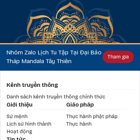
Nhóm Zalo Lịch Tu Tập Tại Đại Bảo
Tham gia
Tháp Mandala Tây Thiên
Phần chân
Kênh truyền thông
Danh sách kênh truyền thông chính thức
Giới thiệu
Giáo pháp
Sứ mệnh
Thực hành phật pháp
Lịch sử hình thành
Thực hành
Hoạt động
Tin tức