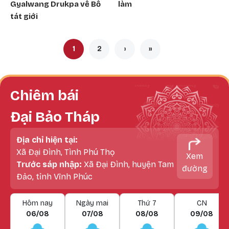
Gyalwang Drukpa về Bồ
làm
tát giới
Pagination
1
2
›
»
Trang hiện thời
Trang
Next page
Last page
Chiêm bái
Đại Bảo Tháp
Địa chỉ hiện tại:
Xã Đại Đình, Tình Phú Thọ
Xem
Trước sáp nhập:
Xã Đại Đình, huyện Tam
đường
Đảo, tỉnh Vĩnh Phúc
Hôm nay
Ngày mai
Thứ 7
CN
06/08
07/08
08/08
09/08