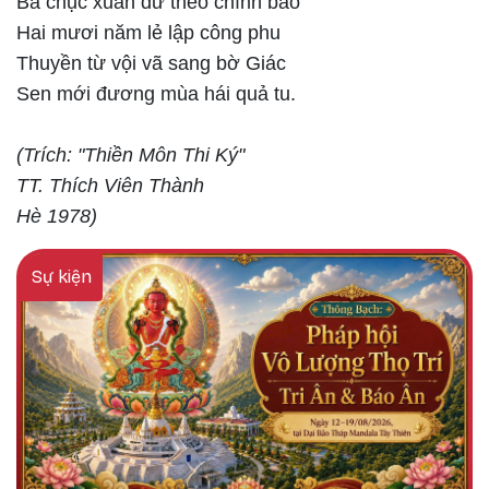
Ba chục xuân dư theo chính báo
Hai mươi năm lẻ lập công phu
Thuyền từ vội vã sang bờ Giác
Sen mới đương mùa hái quả tu.
(Trích: "Thiền Môn Thi Ký"
TT. Thích Viên Thành
Hè 1978)
Sự kiện