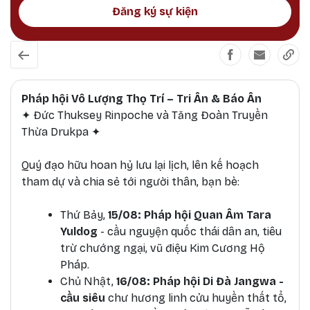
đồng bào cùng hành hương về thánh địa linh
Đăng ký sự kiện
thiêng Đại Bảo Tháp Mandala Tây Thiên và tham
dự Pháp hội đặc biệt trong mùa Tri ân - Bảo ân
tháng 7 (âm lịch) này
Pháp hội Vô Lượng Thọ Trí – Tri Ân & Báo Ân
✦ Đức Thuksey Rinpoche và Tăng Đoàn Truyền
Thừa Drukpa ✦
Quý đạo hữu hoan hỷ lưu lại lịch, lên kế hoạch
tham dự và chia sẻ tới người thân, bạn bè:
Thứ Bảy,
15/08: Pháp hội Quan Âm Tara
Yuldog
- cầu nguyện quốc thái dân an, tiêu
trừ chướng ngại, vũ điệu Kim Cương Hộ
Pháp.
Chủ Nhật,
16/08: Pháp hội Di Đà Jangwa -
cầu siêu
chư hương linh cửu huyền thất tổ,