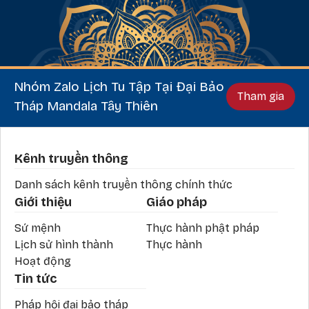
Nhóm Zalo Lịch Tu Tập Tại Đại Bảo
Tham gia
Tháp Mandala Tây Thiên
Phần chân
Kênh truyền thông
Danh sách kênh truyền thông chính thức
Giới thiệu
Giáo pháp
Sứ mệnh
Thực hành phật pháp
Lịch sử hình thành
Thực hành
Hoạt động
Tin tức
Pháp hội đại bảo tháp