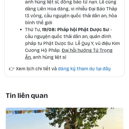
anh hùng liệt sĩ, đồng bào tử nạn. Lễ cúng
dàng Liên Hoa đăng, vi nhiễu Đại Bảo Tháp
13 vòng, cầu nguyện quốc thái dân an, hòa
bình thế giới
Thứ Tư,
19/08: Pháp hội Phật Dược Sư
-
cầu nguyện quốc thái dân an, quán đỉnh
pháp tu Phật Dược Sư. Lễ Quy Y, vũ điệu Kim
Cương Hộ Pháp.
Đại hồi hướng Tứ Trọng
Ân
, anh hùng liệt sĩ
👉
Xem lịch chi tiết và
đăng ký tham dự tại đây
Tin liên quan