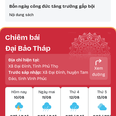
Bốn ngày công đức tăng trưởng gấp bội
Nội dung sách
Chiêm bái
Đại Bảo Tháp
Địa chỉ hiện tại:
Xã Đại Đình, Tình Phú Thọ
Xem
Trước sáp nhập:
Xã Đại Đình, huyện Tam
đường
Đảo, tỉnh Vĩnh Phúc
Hôm nay
Ngày mai
Thứ 4
Thứ 5
10/08
11/08
12/08
13/08