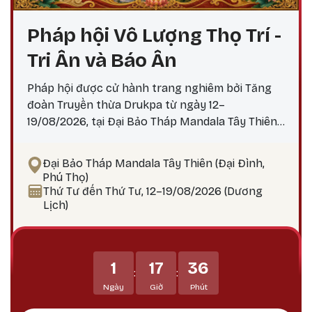
Pháp hội Vô Lượng Thọ Trí -
Tri Ân và Báo Ân
Pháp hội được cử hành trang nghiêm bởi Tăng
đoàn Truyền thừa Drukpa từ ngày 12–
19/08/2026, tại Đại Bảo Tháp Mandala Tây Thiên,
với các nghi lễ và pháp tu thù thắng theo truyền
thống Kim Cương thừa để cầu an, cầu siêu, tiêu
Đại Bảo Tháp Mandala Tây Thiên (Đại Đình,
trừ chướng ngại, tăng trưởng phúc thọ và hồi
Phú Thọ)
hướng công đức báo đáp Tứ Trọng Ân. Đặc biệt,
Thứ Tư đến Thứ Tư, 12–19/08/2026 (Dương
trong khuôn khổ Pháp hội sẽ diễn ra Đại lễ
Lịch)
Jangwa cầu siêu, một nghi quỹ tịnh hóa và cầu
nguyện chuyển di tâm thức trong truyền thống
Kim Cương thừa - hướng về chư anh hùng liệt sĩ,
1
17
36
chiến sĩ trận vong và đồng bào tử nạn trên mọi
:
:
miền Tổ quốc và những người đã ngã xuống khi
Ngày
Giờ
Phút
làm nghĩa vụ quốc tế. 🙏 Kính mời quý Phật tử và