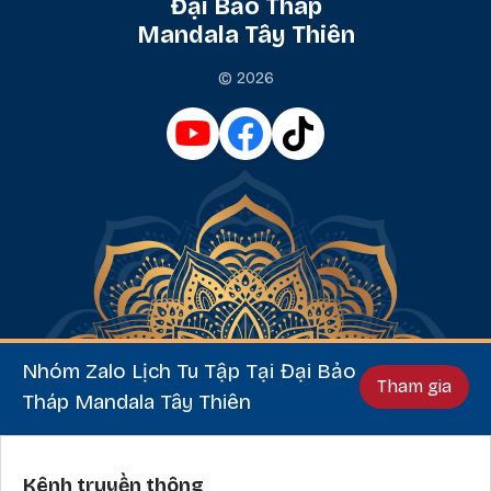
Đại Bảo Tháp
Mandala Tây Thiên
© 2026
Nhóm Zalo Lịch Tu Tập Tại Đại Bảo
Tham gia
Tháp Mandala Tây Thiên
Phần chân
Kênh truyền thông