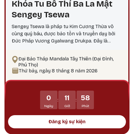
Khóa Tu Bố Thí Ba La Mật
Sengey Tsewa
Sengey Tsewa là pháp tu Kim Cương Thừa vô
cùng quý báu, được bảo tồn và truyền dạy bởi
Đức Pháp Vương Gyalwang Drukpa. Đây là
phương pháp thực hành giúp hành giả: Xả bỏ
phiền não bám chấp khổ đau Tích lũy công đức,
Đại Bảo Tháp Mandala Tây Thiên (Đại Đình,
hướng tới giác ngộ Tại sao nên thực hành vào
Phú Thọ)
ngày 25? Theo lịch Kim Cương Thừa, ngày 25 là
Thứ bảy, ngày 8 tháng 8 năm 2026
thời điểm công đức tu tập tăng trưởng mạnh
mẽ, đặc biệt thích hợp để thực hành các pháp tu
Phật Bản Tôn Mẫu Tính.
0
11
58
:
:
Ngày
Giờ
Phút
Đăng ký sự kiện