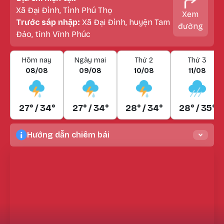
Xã Đại Đình, Tình Phú Thọ
Xem
Trước sáp nhập:
Xã Đại Đình, huyện Tam
đường
Đảo, tỉnh Vĩnh Phúc
Hôm nay
Ngày mai
Thứ 2
Thứ 3
08/08
09/08
10/08
11/08
27° / 34°
27° / 34°
28° / 34°
28° / 35°
Hướng dẫn chiêm bái