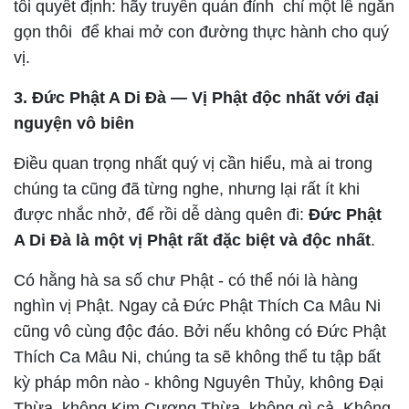
tôi quyết định: hãy truyền quán đỉnh chỉ một lễ ngắn
gọn thôi để khai mở con đường thực hành cho quý
vị.
3. Đức Phật A Di Đà — Vị Phật độc nhất với đại
nguyện vô biên
Điều quan trọng nhất quý vị cần hiểu, mà ai trong
chúng ta cũng đã từng nghe, nhưng lại rất ít khi
được nhắc nhở, để rồi dễ dàng quên đi:
Đức Phật
A Di Đà là một vị Phật rất đặc biệt và độc nhất
.
Có hằng hà sa số chư Phật - có thể nói là hàng
nghìn vị Phật. Ngay cả Đức Phật Thích Ca Mâu Ni
cũng vô cùng độc đáo. Bởi nếu không có Đức Phật
Thích Ca Mâu Ni, chúng ta sẽ không thể tu tập bất
kỳ pháp môn nào - không Nguyên Thủy, không Đại
Thừa, không Kim Cương Thừa, không gì cả. Không