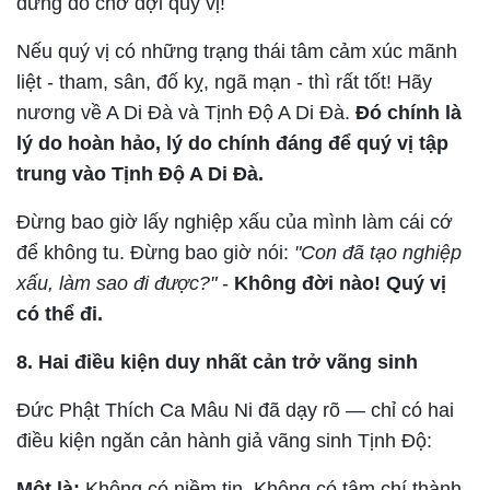
đứng đó chờ đợi quý vị!
Nếu quý vị có những trạng thái tâm cảm xúc mãnh
liệt - tham, sân, đố kỵ, ngã mạn - thì rất tốt! Hãy
nương về A Di Đà và Tịnh Độ A Di Đà.
Đó chính là
lý do hoàn hảo, lý do chính đáng để quý vị tập
trung vào Tịnh Độ A Di Đà.
Đừng bao giờ lấy nghiệp xấu của mình làm cái cớ
để không tu. Đừng bao giờ nói:
"Con đã tạo nghiệp
xấu, làm sao đi được?"
-
Không đời nào! Quý vị
có thể đi.
8. Hai điều kiện duy nhất cản trở vãng sinh
Đức Phật Thích Ca Mâu Ni đã dạy rõ — chỉ có hai
điều kiện ngăn cản hành giả vãng sinh Tịnh Độ:
Một là:
Không có niềm tin. Không có tâm chí thành