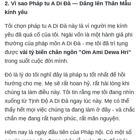
2. Vì sao Pháp tu A Di Đà — Dâng lên Thân Mẫu
kính yêu
Tôi chọn pháp tu A Di Đà này là vì người mẹ kính
yêu đã quá cố của tôi. Ngài vốn là một hành giả phi
thường của pháp môn A Di Đà - mẹ tôi đã trì tụng
được
vài tỷ biến chân ngôn "Om Ami Dewa Hri"
trong suốt cuộc đời mình.
Đó là lý do tôi nghĩ đây là pháp tu tốt nhất để hồi
hướng cho mẹ. Mẹ sẽ rất hoan hỷ, rất hài lòng khi
chúng ta làm điều này. Tôi tin rằng mẹ tôi đang nhìn
xuống từ Tịnh Độ A Di Đà ngay lúc này. Mẹ có thể
thấy hết mọi việc chúng ta đang làm ở đây - và chắc
chắn mẹ đang rất hạnh phúc, rất mãn nguyện.
Hôm nay là ngày đầu tiên của Pháp hội. Có một số