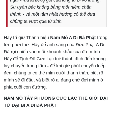
ngại - mà là tiếng gọi của lòng từ bi vô lượng.
Sự uyên bác không bằng một niệm chân
thành - và một tâm nhất hướng có thể đưa
chúng ta vượt qua tử sinh.
Hãy trì giữ Thánh hiệu
Nam Mô A Di Đà Phật
trong
từng hơi thở. Hãy để ánh sáng của Đức Phật A Di
Đà rọi chiếu vào mỗi khoảnh khắc của đời mình.
Hãy để Tịnh Độ Cực Lạc trở thành đích đến không
lay chuyển trong tâm - để khi giờ phút chuyển kiếp
đến, chúng ta có thể mỉm cười thanh thản, biết rõ
mình sẽ đi đâu, và biết rõ ai đang chờ đợi mình ở
phía cuối con đường.
NAM MÔ TÂY PHƯƠNG CỰC LẠC THẾ GIỚI ĐẠI
TỪ ĐẠI BI A DI ĐÀ PHẬT