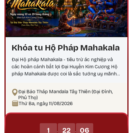
Khóa tu Hộ Pháp Mahakala
Đại Hộ pháp Mahakala - tiêu trừ ác nghiệp và
các hoàn cảnh bất lợi Đại Huyền Kim Cương Hộ
pháp Mahakala được coi là sắc tướng uy mãnh
do Đức Quan Âm Đại Bi hóa hiện, nêu biểu thần
lực, trí tuệ và các công hạnh bi mẫn uy mãnh của
Đại Bảo Tháp Mandala Tây Thiên (Đại Đình,
chư Phật. Mahakala là Hộ pháp hàng đầu, uy
Phú Thọ)
mãnh và tràn đầy thần lực, tiêu trừ ác nghiệp,
Thứ Ba, ngày 11/08/2026
các chướng ngại, và các hoàn cảnh bất lợi.
Mahakala bảo vệ Phật pháp tránh khỏi sự suy
thoái, tiêu trừ các thế lực gây chướng ngại đối
1
22
06
với Phật pháp và, dẫn dắt các hành giả và bảo vệ
:
: