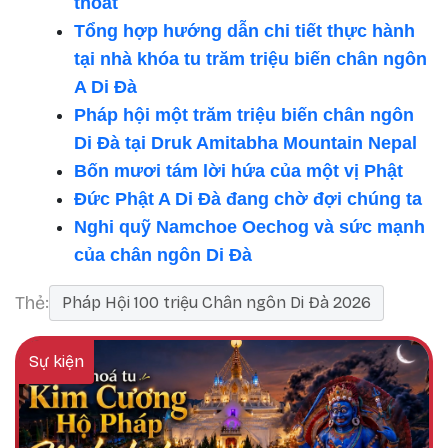
thoát
Tổng hợp hướng dẫn chi tiết thực hành
tại nhà khóa tu trăm triệu biến chân ngôn
A Di Đà
Pháp hội một trăm triệu biến chân ngôn
Di Đà tại Druk Amitabha Mountain Nepal
Bốn mươi tám lời hứa của một vị Phật
Đức Phật A Di Đà đang chờ đợi chúng ta
Nghi quỹ Namchoe Oechog và sức mạnh
của chân ngôn Di Đà
Thẻ
Pháp Hội 100 triệu Chân ngôn Di Đà 2026
Sự kiện