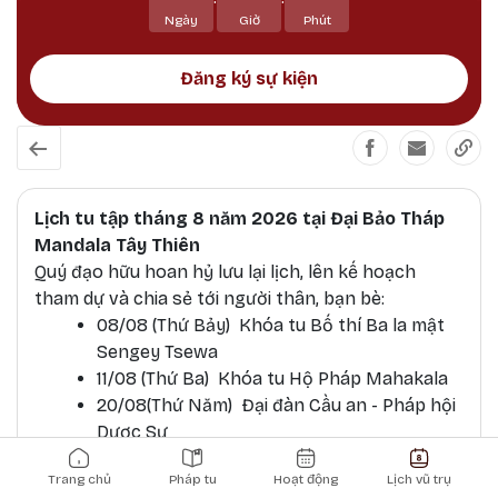
họ tránh khỏi tất cả các vô minh và mê lầm.
Ngày
Giờ
Phút
Đăng ký sự kiện
Lịch tu tập tháng 8 năm 2026 tại Đại Bảo Tháp
Mandala Tây Thiên
Quý đạo hữu hoan hỷ lưu lại lịch, lên kế hoạch
tham dự và chia sẻ tới người thân, bạn bè:
08/08 (Thứ Bảy) Khóa tu Bố thí Ba la mật
Sengey Tsewa
11/08 (Thứ Ba) Khóa tu Hộ Pháp Mahakala
20/08(Thứ Năm) Đại đàn Cầu an - Pháp hội
Dược Sư
Main navigation
22/08 (Thứ Bảy) Khóa tu Hộ Pháp
Trang chủ
Pháp tu
Hoạt động
Lịch vũ trụ
Mahakala