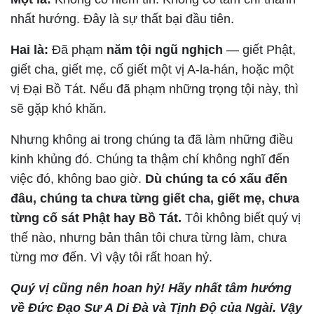
nhất hướng. Đây là sự thất bại đầu tiên.
Hai là:
Đã phạm
năm tội ngũ nghịch
— giết Phật,
giết cha, giết mẹ, cố giết một vị A-la-hán, hoặc một
vị Đại Bồ Tát. Nếu đã phạm những trọng tội này, thì
sẽ gặp khó khăn.
Nhưng không ai trong chúng ta đã làm những điều
kinh khủng đó. Chúng ta thậm chí không nghĩ đến
việc đó, không bao giờ.
Dù chúng ta có xấu đến
đâu, chúng ta chưa từng giết cha, giết mẹ, chưa
từng cố sát Phật hay Bồ Tát.
Tôi không biết quý vị
thế nào, nhưng bản thân tôi chưa từng làm, chưa
từng mơ đến. Vì vậy tôi rất hoan hỷ.
Quý vị cũng nên hoan hỷ! Hãy nhất tâm hướng
về Đức Đạo Sư A Di Đà và Tịnh Độ của Ngài. Vậy