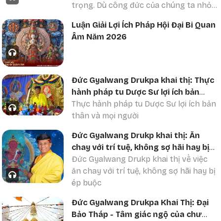
sống hằng ngày.
trọng. Dù công đức của chúng ta nhỏ
bé như hạt cải, nhưng nếu biết hồi
Luận Giải Lợi Ích Pháp Hội Đại Bi Quan
hướng bằng tâm Bồ đề, vì lợi ích của
Âm Năm 2026
hết thảy chúng sinh, công đức ấy có
thể trở thành rộng lớn như biển cả.
Đức Gyalwang Drukpa khai thị: Thực
hành pháp tu Dược Sư lợi ích bản
thân và mọi người
Thực hành pháp tu Dược Sư lợi ích bản
thân và mọi người
Đức Gyalwang Drukp khai thị: Ăn
chay với trí tuệ, không sợ hãi hay bị
ép buộc
Đức Gyalwang Drukp khai thị về việc
ăn chay với trí tuệ, không sợ hãi hay bị
ép buộc
Đức Gyalwang Drukpa Khai Thị: Đại
Bảo Tháp - Tâm giác ngộ của chư