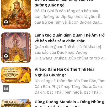
quay về nương tựa nơi Phật - bậc Thầy
đường giác ngộ
giác ngộ, nương tựa nơi Pháp
Bồ Tát Giới là nền tảng căn bản của
con đường tu tập Đại thừa, là gốc rễ
của Bồ Đề Tâm và là con đường đưa
hành giả đến giác ngộ vì lợi ích của tất
cả chúng sinh.
Lãnh thọ Quán đỉnh Quan Thế Âm trở
về bản chất tâm chân thật
Quán đỉnh Quan Thế Âm là lời khai thị
sâu sắc của Đức Pháp Vương
Gyalwang Drukpa, giúp chúng ta trở về
nhận ra bản chất tâm chân thật.
Vì Sao Sám Hối Có Thể Tịnh Hóa
Thông qua "Quán đỉnh Quan Thế Âm",
Nghiệp Chướng?
Đức Pháp Vương khai thị con đường
Khi dâng cả thân tâm lên Tam Bảo, Tam
trở về với tự tâm, nơi mỗi người đều có
Căn Bản, Phật Pháp Tăng, Guru, Daka,
sẵn nền tảng của tình thương yêu,
Dakini, bậc Thầy bên ngoài, bậc Thầy
lòng từ bi, trí tuệ và sức mạnh nội tâm.
bên trong và bậc Thầy bí mật, đó là
Đức Quan Thế Âm là hiện thân của lòng
Cúng Dường Mandala – Dâng Những
biểu hiện của tâm xả ly, không còn
đại bi, đồng thời cũng là biểu tượng