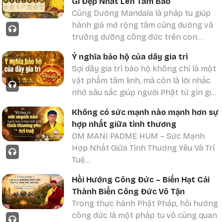
Gì Đẹp Nhất Lên Tam Bảo
chấp trước vào thân giả tạm này. Đây
đánh thức phẩm chất từ bi vốn có
Cúng Dường Mandala là pháp tu giúp
là bước thực hành quan trọng để
trong mỗi chúng ta.
hành giả mở rộng tâm cúng dường và
hướng đến giải thoát khỏi luân hồi đau
trưởng dưỡng công đức trên con
khổ.
đường Bồ Tát hạnh. Ý nghĩa sâu xa của
Ý nghĩa bảo hộ của dây gia trì
Cúng Dường Mandala không chỉ nằm ở
Sợi dây gia trì bảo hộ không chỉ là một
vật phẩm bên ngoài, mà còn ở sự
vật phẩm tâm linh, mà còn là lời nhắc
buông xả bám chấp trong tâm. Qua
nhở sâu sắc giúp người Phật tử gìn giữ
Cúng Dường Mandala, hành giả học
năng lượng tích cực, trí tuệ và tâm tu
cách dâng cả thân tâm, đời sống và
Không có sức mạnh nào mạnh hơn sự
tập.
mọi điều tốt đẹp nhất lên Phật, Pháp,
hợp nhất giữa tình thương
Trong video này, quý vị sẽ cùng lắng
Tăng và bậc Thầy. Vì vậy, Cúng Dường
OM MANI PADME HUM – Sức Mạnh
nghe ý nghĩa của sợi dây gia trì bảo hộ
Mandala là một pháp tu quan trọng để
Hợp Nhất Giữa Tình Thương Yêu Và Trí
trong truyền thống Phật giáo Kim
tích lũy công đức, thanh tịnh tâm thức
Tuệ
Cương thừa. Sợi dây được thắt nút Kim
và phát triển Bồ đề tâm.
OM MANI PADME HUM là chân ngôn
Cương không chỉ mang ý nghĩa che
Hồi Hướng Công Đức – Biến Hạt Cải
linh thiêng của Đức Quan Thế Âm, giúp
chở trước các chướng ngại, mà còn
Thành Biển Công Đức Vô Tận
nuôi dưỡng lòng từ bi, trí tuệ và sức
nhắc nhở mỗi người không quên con
Trong thực hành Phật Pháp, hồi hướng
mạnh nội tâm.
đường thực hành Phật pháp trong đời
công đức là một pháp tu vô cùng quan