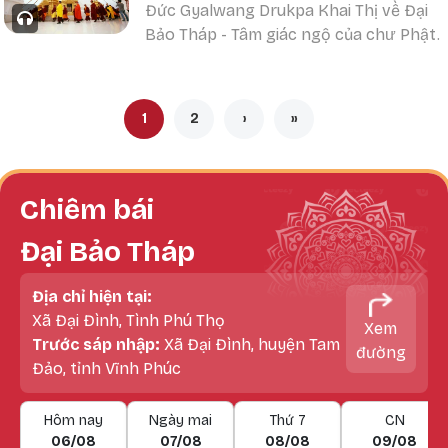
Phật
Đức Gyalwang Drukpa Khai Thị về Đại
Bảo Tháp - Tâm giác ngộ của chư Phật.
Pagination
1
2
›
»
Trang hiện thời
Trang
Next page
Last page
Chiêm bái
Đại Bảo Tháp
Địa chỉ hiện tại:
Xã Đại Đình, Tình Phú Thọ
Xem
Trước sáp nhập:
Xã Đại Đình, huyện Tam
đường
Đảo, tỉnh Vĩnh Phúc
Hôm nay
Ngày mai
Thứ 7
CN
06/08
07/08
08/08
09/08