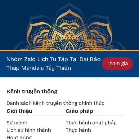
Nhóm Zalo Lịch Tu Tập Tại Đại Bảo
Tham gia
Tháp Mandala Tây Thiên
Phần chân
Kênh truyền thông
Danh sách kênh truyền thông chính thức
Giới thiệu
Giáo pháp
Sứ mệnh
Thực hành phật pháp
Lịch sử hình thành
Thực hành
Hoạt động