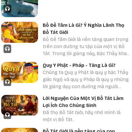
ta thờ ơ, mặc kệ, không khởi tâm cứu
giúp, thì đó chính là từ bỏ chúng sinh.
Trong Bồ Tát Giới, từ bỏ chúng sinh
đồng nghĩa với việc làm tổn hại giới
Bồ Đề Tâm Là Gì? Ý Nghĩa Lãnh Thọ
nguyện của mình.
Bồ Tát Giới
Bồ Đề Tâm Giới là nền tảng quan trọng
trên con đường tu tập của một vị Bồ
Tát. Trong lời giảng này, Bậc Thầy khai
thị về hai phần cốt lõi của Bồ đề tâm:
Quy Y Phật - Pháp - Tăng Là Gì?
Bồ đề tâm nguyện và Bồ đề tâm hạnh
Chúng ta Quy y Phật là quy y bậc Thầy
– cả hai đều thuộc giới nguyện của Bồ
giác Ngộ và quy y Pháp là quy y những
Tát.
lời giảng dạy con đường mà người
Khi lãnh thọ Bồ Tát Giới, hành giả phát
hướng đạo để chúng ta thoát khỏi khổ
nguyện trước mười phương ba đời chư
Lời Nguyện Của Một Vị Bồ Tát Làm
đau. Trong bài giảng này, quý Phật tử
Phật, chư Bồ Tát rằng sẽ gìn giữ giới
Lợi Ích Cho Chúng Sinh
được khai thị về ý nghĩa chân thật của
nguyện, không để hủy phạm, và đặc
Đã thọ Bồ Tát Giới, hãy nhớ mình là
việc lãnh thọ Quy Y Tam Bảo và Quy
biệt là không bao giờ từ bỏ bất kỳ
một vị Bồ Tát.
Giới. Quy Y không phải là nương tựa vào
chúng sinh nào.
một đấng thần linh bên ngoài, mà là
Bồ Tát Giới là nền tảng của con