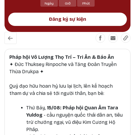
miền Tổ quốc và những người đã ngã xuống khi
Ngày
Giờ
Phút
làm nghĩa vụ quốc tế. 🙏 Kính mời quý Phật tử và
đồng bào cùng hành hương về thánh địa linh
Đăng ký sự kiện
thiêng Đại Bảo Tháp Mandala Tây Thiên và tham
dự Pháp hội đặc biệt trong mùa Tri ân - Bảo ân
tháng 7 (âm lịch) này
Pháp hội Vô Lượng Thọ Trí – Tri Ân & Báo Ân
✦ Đức Thuksey Rinpoche và Tăng Đoàn Truyền
Thừa Drukpa ✦
Quý đạo hữu hoan hỷ lưu lại lịch, lên kế hoạch
tham dự và chia sẻ tới người thân, bạn bè:
Thứ Bảy,
15/08: Pháp hội Quan Âm Tara
Yuldog
- cầu nguyện quốc thái dân an, tiêu
trừ chướng ngại, vũ điệu Kim Cương Hộ
Pháp.