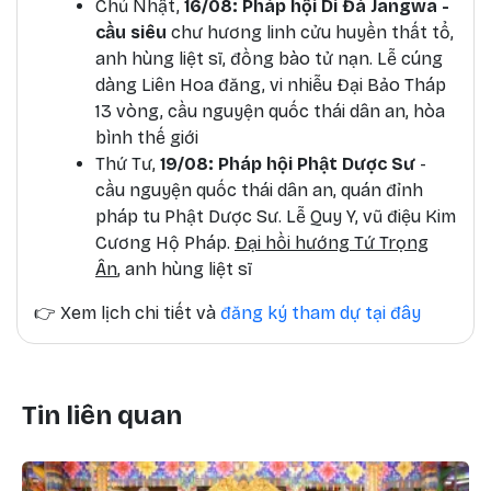
Chủ Nhật,
16/08: Pháp hội Di Đà Jangwa -
cầu siêu
chư hương linh cửu huyền thất tổ,
anh hùng liệt sĩ, đồng bào tử nạn. Lễ cúng
dàng Liên Hoa đăng, vi nhiễu Đại Bảo Tháp
13 vòng, cầu nguyện quốc thái dân an, hòa
bình thế giới
Thứ Tư,
19/08: Pháp hội Phật Dược Sư
-
cầu nguyện quốc thái dân an, quán đỉnh
pháp tu Phật Dược Sư. Lễ Quy Y, vũ điệu Kim
Cương Hộ Pháp.
Đại hồi hướng Tứ Trọng
Ân
, anh hùng liệt sĩ
👉
Xem lịch chi tiết và
đăng ký tham dự tại đây
Tin liên quan