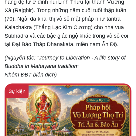
hàng đệ tử ở đỉnh núi Linh Thứu tại thành Vương
Xá (Rajghir). Trong những năm cuối tuổi thập tuần
(70), Ngài đã khai thị vô số mật pháp như tantra
Kalachakra (Thắng Lạc Kim Cương) cho nhà vua
Subhadra và các bậc giác ngộ khác trong vô số cõi
tại Đại Bảo Tháp Dhanakata, miền nam Ấn Độ.
(Nguyên tác: "Journey to Liberation - A life story of
Buddha in Mahayana tradition"
Nhóm ĐBT biên dịch)
Sự kiện