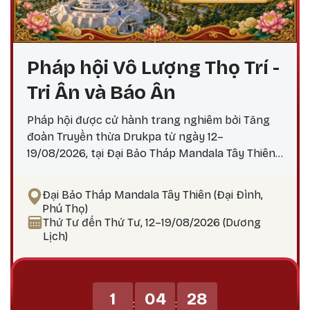
Pháp hội Vô Lượng Thọ Trí -
Tri Ân và Báo Ân
Pháp hội được cử hành trang nghiêm bởi Tăng
đoàn Truyền thừa Drukpa từ ngày 12–
19/08/2026, tại Đại Bảo Tháp Mandala Tây Thiên,
với các nghi lễ và pháp tu thù thắng theo truyền
thống Kim Cương thừa để cầu an, cầu siêu, tiêu
Đại Bảo Tháp Mandala Tây Thiên (Đại Đình,
trừ chướng ngại, tăng trưởng phúc thọ và hồi
Phú Thọ)
hướng công đức báo đáp Tứ Trọng Ân. Đặc biệt,
Thứ Tư đến Thứ Tư, 12–19/08/2026 (Dương
trong khuôn khổ Pháp hội sẽ diễn ra Đại lễ
Lịch)
Jangwa cầu siêu, một nghi quỹ tịnh hóa và cầu
nguyện chuyển di tâm thức trong truyền thống
Kim Cương thừa - hướng về chư anh hùng liệt sĩ,
1
04
28
chiến sĩ trận vong và đồng bào tử nạn trên mọi
:
: