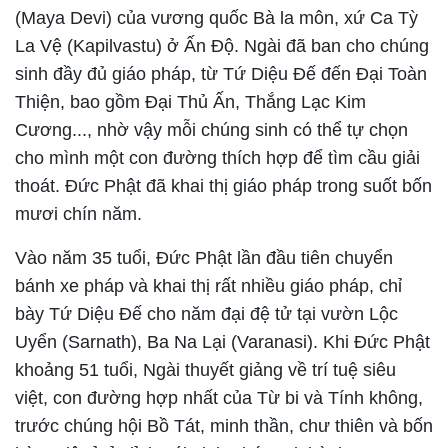
(Maya Devi) của vương quốc Bà la môn, xứ Ca Tỳ
La Vệ (Kapilvastu) ở Ấn Độ. Ngài đã ban cho chúng
sinh đầy đủ giáo pháp, từ Tứ Diệu Đế đến Đại Toàn
Thiện, bao gồm Đại Thủ Ấn, Thắng Lạc Kim
Cương..., nhờ vậy mỗi chúng sinh có thể tự chọn
cho mình một con đường thích hợp để tìm cầu giải
thoát. Đức Phật đã khai thị giáo pháp trong suốt bốn
mươi chín năm.
Vào năm 35 tuổi, Đức Phật lần đầu tiên chuyển
bánh xe pháp và khai thị rất nhiều giáo pháp, chỉ
bày Tứ Diệu Đế cho năm đại đệ tử tại vườn Lộc
Uyển (Sarnath), Ba Na Lại (Varanasi). Khi Đức Phật
khoảng 51 tuổi, Ngài thuyết giảng về trí tuệ siêu
việt, con đường hợp nhất của Từ bi và Tính không,
trước chúng hội Bồ Tát, minh thần, chư thiên và bốn