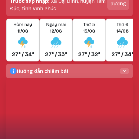
Trước sáp nhập:
Xã Đại Đình, huyện Tam
đường
Đảo, tỉnh Vĩnh Phúc
Hôm nay
Ngày mai
Thứ 5
Thứ 6
11/08
12/08
13/08
14/08
27° / 34°
27° / 35°
27° / 32°
27° / 34°
Hướng dẫn chiêm bái