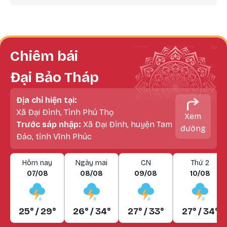
Chiêm bái
Đại Bảo Tháp
Địa chỉ hiện tại:
Xã Đại Đình, Tình Phú Thọ
Xem
Trước sáp nhập:
Xã Đại Đình, huyện Tam
đường
Đảo, tỉnh Vĩnh Phúc
Hôm nay
Ngày mai
CN
Thứ 2
07/08
08/08
09/08
10/08
25° / 29°
26° / 34°
27° / 33°
27° / 34°