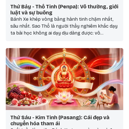
Thứ Bảy - Thổ Tinh (Penpa): Vô thường, giới
luật và sự buông
Bánh Xe khép vòng bằng hành tinh chậm nhất,
sâu nhất. Sao Thổ là người thầy nghiêm khắc dạy
ta bài học không ai dạy dịu dàng được: vô
thường, nghiệp quả, và sự buông.
Thứ Sáu - Kim Tinh (Pasang): Cái đẹp và
chuyển hóa tham ái