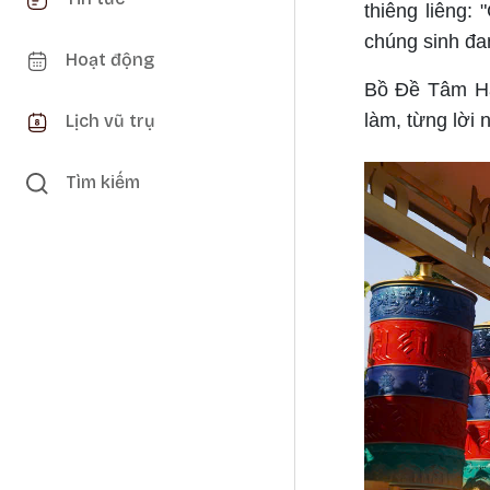
thiêng liêng:
chúng sinh đa
Hoạt động
Bồ Đề Tâm Hạ
làm, từng lời 
Lịch vũ trụ
Tìm kiếm