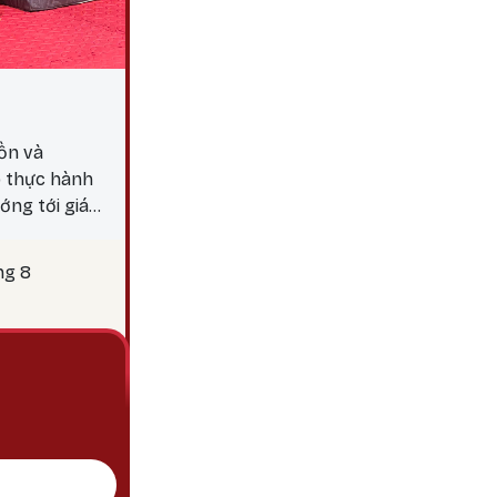
ồn và
p thực hành
ớng tới giác
y 25 là thời
c hành các
ng 8