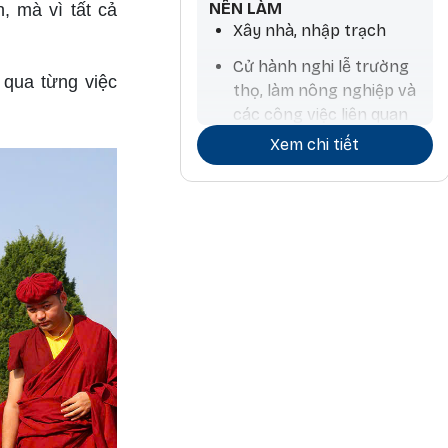
NÊN LÀM
, mà vì tất cả
Xây nhà, nhập trạch
Cử hành nghi lễ trường
 qua từng việc
thọ, làm nông nghiệp và
các công việc liên quan
đến nước, mua thú nuôi,
Xem chi tiết
tính toán chiêm tinh