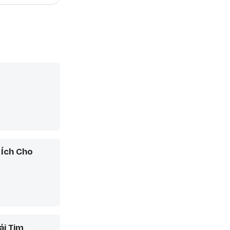
 Ích Cho
ái Tim