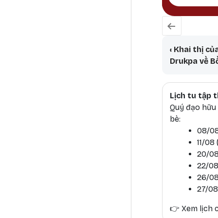
Book tr
‹
Khai thị c
Drukpa về Bồ
Lịch tu tập
Quý đạo hữu h
bè:
08/08
11/08
20/08
22/08
26/08
27/08
👉
Xem lịch c