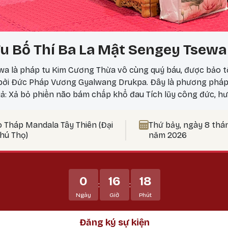
u Bố Thí Ba La Mật Sengey Tsewa
a là pháp tu Kim Cương Thừa vô cùng quý báu, được bảo t
 bởi Đức Pháp Vương Gyalwang Drukpa. Đây là phương phá
iả: Xả bỏ phiền não bám chấp khổ đau Tích lũy công đức, hư
 nên thực hành vào ngày 25? Theo lịch Kim Cương Thừa, ngà
ức tu tập tăng trưởng mạnh mẽ, đặc biệt thích hợp để thự
o Tháp Mandala Tây Thiên (Đại
Thứ bảy, ngày 8 thá
t Bản Tôn Mẫu Tính.
Phú Thọ)
năm 2026
0
16
18
:
:
Ngày
Giờ
Phút
Đăng ký sự kiện