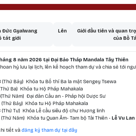
aversal links for Khai thị của
ủa Đức Gyalwang
Lên
Giới đầu tiên và quan tr
 tát giới
của Bồ Tá
 tháng 8 năm 2026 tại Đại Bảo Tháp Mandala Tây Thiên
oan hỷ lưu lại lịch, lên kế hoạch tham dự và chia sẻ tới ngư
 (Thứ Bảy) Khóa tu Bố thí Ba la mật Sengey Tsewa
 (Thứ Ba) Khóa tu Hộ Pháp Mahakala
(Thứ Năm) Đại đàn Cầu an - Pháp hội Dược Sư
 (Thứ Bảy) Khóa tu Hộ Pháp Mahakala
 (Thứ Tư) Khóa Lễ cầu siêu độ chư Hương linh
 (Thứ Năm) Khóa tu Quan Âm- Tam bộ Tài Thiên -
Lễ Vu Lan
hi tiết và
đăng ký tham dự tại đây