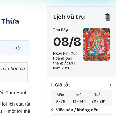
Lịch vũ trụ
i Thừa
Thứ Bảy
08/8
[Hiện]
Ngày Kim Quỹ
Hoàng Đạo
tháng Ất Mùi
ý báu hơn cả
năm 2026
›
1. Giờ tốt
 Đề Tâm Hạnh.
Mão
Mùi
Tuất
6 - 7h
13 - 14h
20 - 21h
3 
ợi ích của tất
2. Việc nên / không nên
u – một lời thề