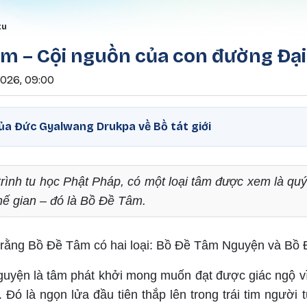
Nhảy đến nội dung
rumb
tu
âm – Cội nguồn của con đường Đạ
2026, 09:00
của Đức Gyalwang Drukpa về Bồ tát giới
trình tu học Phật Pháp, có một loại tâm được xem là qu
hế gian – đó là Bồ Đề Tâm.
 rằng Bồ Đề Tâm có hai loại: Bồ Đề Tâm Nguyện và Bồ
yện là tâm phát khởi mong muốn đạt được giác ngộ vì l
 Đó là ngọn lửa đầu tiên thắp lên trong trái tim người t