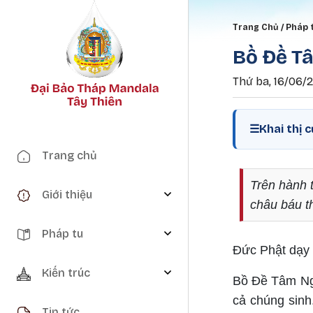
Breadc
Trang Chủ
Pháp 
Bồ Đề T
Thứ ba, 16/06/
☰
Khai thị 
Main navigation
Trang chủ
Trên hành 
Giới thiệu
châu báu t
Pháp tu
Đức Phật dạy
Kiến trúc
Bồ Đề Tâm Ngu
cả chúng sinh.
Tin tức