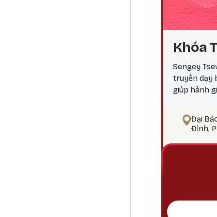
Khóa T
Sengey Tsew
truyền dạy
giúp hành g
ngộ Tại sao
điểm công đ
Đại Bả
pháp tu Phậ
Đình, 