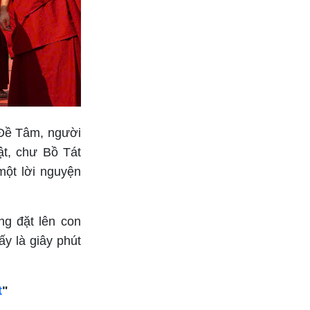
 Đề Tâm, người
t, chư Bồ Tát
một lời nguyện
ng đặt lên con
ấy là giây phút
t
"