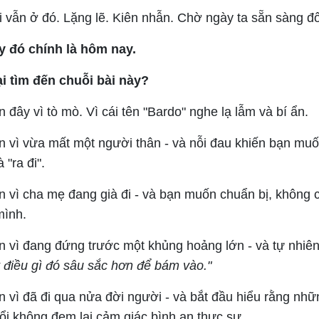
 vẫn ở đó. Lặng lẽ. Kiên nhẫn. Chờ ngày ta sẵn sàng đố
 đó chính là hôm nay.
ại tìm đến chuỗi bài này?
 đây vì tò mò. Vì cái tên "Bardo" nghe lạ lẫm và bí ẩn.
n vì vừa mất một người thân - và nỗi đau khiến bạn mu
 "ra đi".
n vì cha mẹ đang già đi - và bạn muốn chuẩn bị, không 
mình.
n vì đang đứng trước một khủng hoảng lớn - và tự nhiên
 điều gì đó sâu sắc hơn để bám vào."
 vì đã đi qua nửa đời người - và bắt đầu hiểu rằng nhữn
ổi không đem lại cảm giác bình an thực sự.