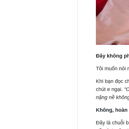
Đây không phả
Tôi muốn nói r
Khi bạn đọc ch
chút e ngại.
"C
nặng nề khôn
Không, hoàn 
Đây là chuỗi b