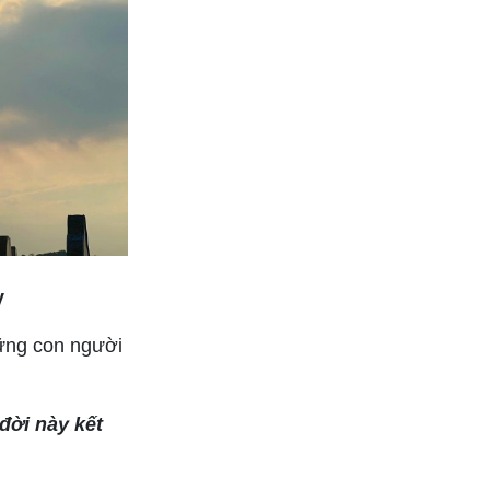
y
ững con người
đời này kết