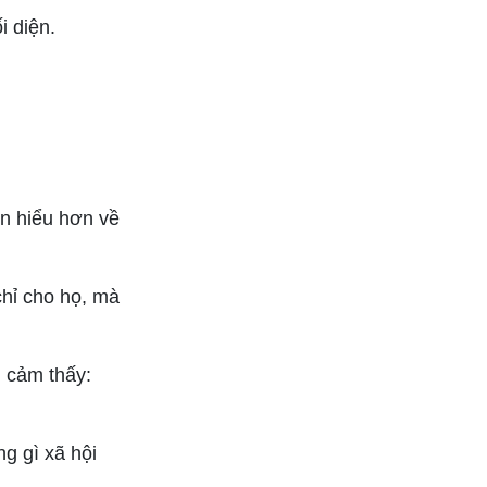
i diện.
ốn hiểu hơn về
chỉ cho họ, mà
 cảm thấy:
g gì xã hội