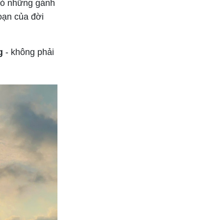
bỏ những gánh
oạn của đời
g
- không phải