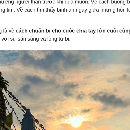
hương người thân trước khi quá muộn. Về cách buông 
ong tim. Về cách tìm thấy bình an ngay giữa những hỗn l
g là về
cách chuẩn bị cho cuộc chia tay lớn cuối cùn
 với sự sẵn sàng và lòng từ bi.