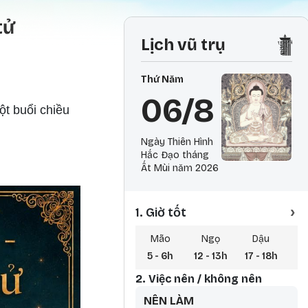
tử
Lịch vũ trụ
Thứ Năm
06/8
ột buổi chiều
Ngày Thiên Hình
Hắc Đạo tháng
Ất Mùi năm 2026
›
1. Giờ tốt
Mão
Ngọ
Dậu
5 - 6h
12 - 13h
17 - 18h
0 
2. Việc nên / không nên
NÊN LÀM