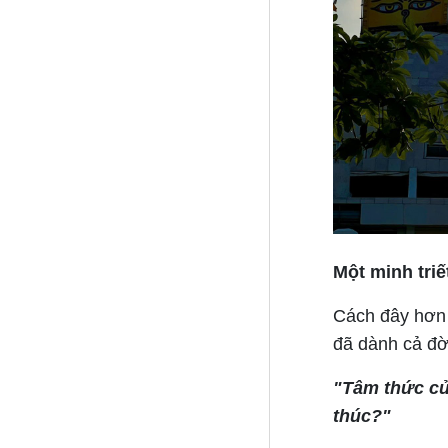
Một minh triế
Cách đây hơn 
đã dành cả đờ
"Tâm thức của
thúc?"