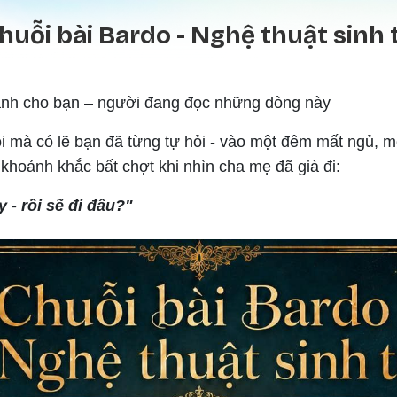
Nhảy đến nội dung
huỗi bài Bardo - Nghệ thuật sinh 
ành cho bạn – người đang đọc những dòng này
i mà có lẽ bạn đã từng tự hỏi - vào một đêm mất ngủ, m
khoảnh khắc bất chợt khi nhìn cha mẹ đã già đi:
 - rồi sẽ đi đâu?"