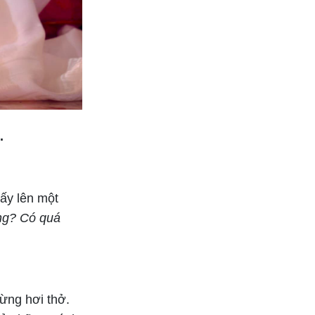
.
dấy lên một
ng? Có quá
từng hơi thở.