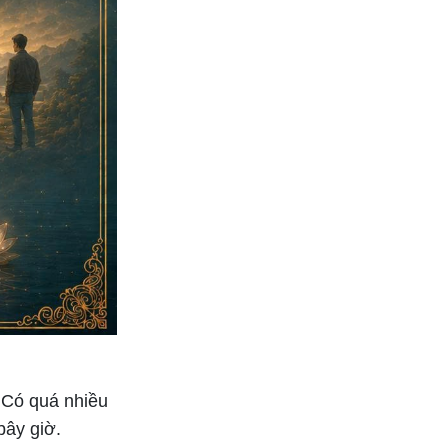
Các nghi lễ gia tăng sức
mạnh, tăng trưởng vinh
quang, và chiêm tinh
. Có quá nhiều
bây giờ.