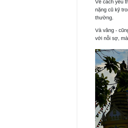
Về cách yêu t
nặng cũ kỹ tr
thường.
Và vâng - cũn
với nỗi sợ, mà