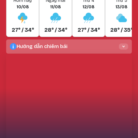
Hôm nay
Ngày mai
Thứ 4
Thứ 5
10/08
11/08
12/08
13/08
27° / 34°
28° / 34°
27° / 34°
28° / 35°
Hướng dẫn chiêm bái