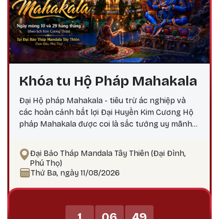
Khóa tu Hộ Pháp Mahakala
Đại Hộ pháp Mahakala - tiêu trừ ác nghiệp và
các hoàn cảnh bất lợi Đại Huyền Kim Cương Hộ
pháp Mahakala được coi là sắc tướng uy mãnh
do Đức Quan Âm Đại Bi hóa hiện, nêu biểu thần
lực, trí tuệ và các công hạnh bi mẫn uy mãnh của
Đại Bảo Tháp Mandala Tây Thiên (Đại Đình,
chư Phật. Mahakala là Hộ pháp hàng đầu, uy
Phú Thọ)
mãnh và tràn đầy thần lực, tiêu trừ ác nghiệp,
Thứ Ba, ngày 11/08/2026
các chướng ngại, và các hoàn cảnh bất lợi.
Mahakala bảo vệ Phật pháp tránh khỏi sự suy
thoái, tiêu trừ các thế lực gây chướng ngại đối
1
06
49
với Phật pháp và, dẫn dắt các hành giả và bảo vệ