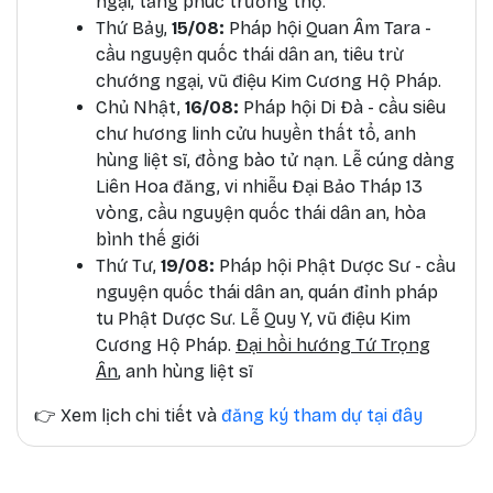
ngại, tăng phúc trường thọ.
Thứ Bảy,
15/08:
Pháp hội Quan Âm Tara -
cầu nguyện quốc thái dân an, tiêu trừ
chướng ngại, vũ điệu Kim Cương Hộ Pháp.
Chủ Nhật,
16/08:
Pháp hội Di Đà - cầu siêu
chư hương linh cửu huyền thất tổ, anh
hùng liệt sĩ, đồng bào tử nạn. Lễ cúng dàng
Liên Hoa đăng, vi nhiễu Đại Bảo Tháp 13
vòng, cầu nguyện quốc thái dân an, hòa
bình thế giới
Thứ Tư,
19/08:
Pháp hội Phật Dược Sư - cầu
nguyện quốc thái dân an, quán đỉnh pháp
tu Phật Dược Sư. Lễ Quy Y, vũ điệu Kim
Cương Hộ Pháp.
Đại hồi hướng Tứ Trọng
Ân
, anh hùng liệt sĩ
👉
Xem lịch chi tiết và
đăng ký tham dự tại đây