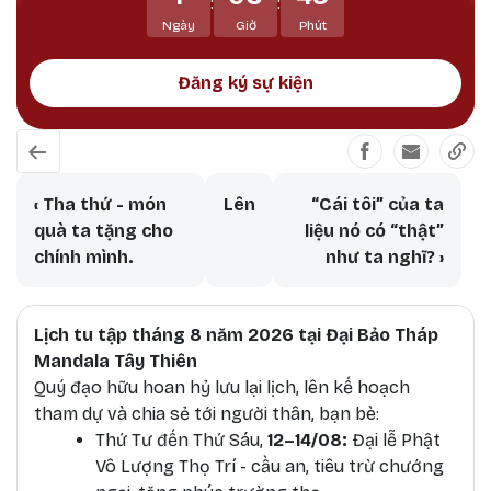
:
:
họ tránh khỏi tất cả các vô minh và mê lầm.
Ngày
Giờ
Phút
Đăng ký sự kiện
Book traversal links for Chuỗi bài B
‹
Tha thứ - món
Lên
“Cái tôi” của ta
quà ta tặng cho
liệu nó có “thật”
chính mình.
như ta nghĩ?
›
Lịch tu tập tháng 8 năm 2026 tại Đại Bảo Tháp
Mandala Tây Thiên
Quý đạo hữu hoan hỷ lưu lại lịch, lên kế hoạch
tham dự và chia sẻ tới người thân, bạn bè:
T
hứ Tư đến Thứ Sáu,
12–14/08:
Đại lễ Phật
Vô Lượng Thọ Trí - cầu an, tiêu trừ chướng