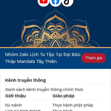
Nhóm Zalo Lịch Tu Tập Tại Đại Bảo
Tham gia
Tháp Mandala Tây Thiên
Phần chân
Kênh truyền thông
Danh sách kênh truyền thông chính thức
Giới thiệu
Giáo pháp
Sứ mệnh
Thực hành phật pháp