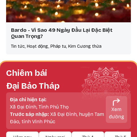
Bardo - Vì Sao 49 Ngày Đầu Lại Đặc Biệt
Quan Trọng?
Tin tức, Hoạt động, Pháp tu, Kim Cương thừa
Chiêm bái
Đại Bảo Tháp
Địa chỉ hiện tại:
Xã Đại Đình, Tình Phú Thọ
Xem
Trước sáp nhập:
Xã Đại Đình, huyện Tam
đường
Đảo, tỉnh Vĩnh Phúc