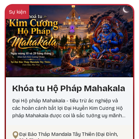
Sự kiện
Khóa tu Hộ Pháp Mahakala
Đại Hộ pháp Mahakala - tiêu trừ ác nghiệp và
các hoàn cảnh bất lợi Đại Huyền Kim Cương Hộ
pháp Mahakala được coi là sắc tướng uy mãnh
do Đức Quan Âm Đại Bi hóa hiện, nêu biểu thần
lực, trí tuệ và các công hạnh bi mẫn uy mãnh của
Đại Bảo Tháp Mandala Tây Thiên (Đại Đình,
chư Phật. Mahakala là Hộ pháp hàng đầu, uy