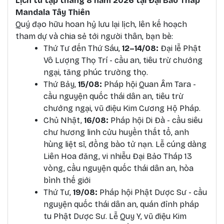
Lịch tu tập tháng 8 năm 2026 tại Đại Bảo Tháp
Mandala Tây Thiên
Quý đạo hữu hoan hỷ lưu lại lịch, lên kế hoạch
tham dự và chia sẻ tới người thân, bạn bè:
T
hứ Tư đến Thứ Sáu,
12–14/08:
Đại lễ Phật
Vô Lượng Thọ Trí - cầu an, tiêu trừ chướng
ngại, tăng phúc trường thọ.
Thứ Bảy,
15/08:
Pháp hội Quan Âm Tara -
cầu nguyện quốc thái dân an, tiêu trừ
chướng ngại, vũ điệu Kim Cương Hộ Pháp.
Chủ Nhật,
16/08:
Pháp hội Di Đà - cầu siêu
chư hương linh cửu huyền thất tổ, anh
hùng liệt sĩ, đồng bào tử nạn. Lễ cúng dàng
Liên Hoa đăng, vi nhiễu Đại Bảo Tháp 13
vòng, cầu nguyện quốc thái dân an, hòa
bình thế giới
Thứ Tư,
19/08:
Pháp hội Phật Dược Sư - cầu
nguyện quốc thái dân an, quán đỉnh pháp
tu Phật Dược Sư. Lễ Quy Y, vũ điệu Kim