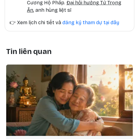
Cương Hộ Pháp.
Đại hồi hướng Tứ Trọng
Ân
, anh hùng liệt sĩ
👉
Xem lịch chi tiết và
đăng ký tham dự tại đây
Tin liên quan