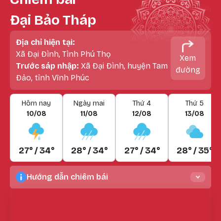
Đại Bảo Tháp
Địa chỉ hiện tại:
Xã Đại Đình, Tình Phú Thọ
Xem
Trước sáp nhập:
Xã Đại Đình, huyện Tam
đường
Đảo, tỉnh Vĩnh Phúc
Hôm nay
Ngày mai
Thứ 4
Thứ 5
10/08
11/08
12/08
13/08
27° / 34°
28° / 34°
27° / 34°
28° / 35°
Hướng dẫn chiêm bái